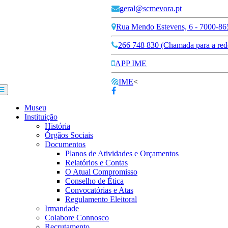
geral@scmevora.pt
Rua Mendo Estevens, 6 - 7000-86
266 748 830 (Chamada para a rede
APP IME
IME
<
Museu
Instituição
História
Órgãos Sociais
Documentos
Planos de Atividades e Orçamentos
Relatórios e Contas
O Atual Compromisso
Conselho de Ética
Convocatórias e Atas
Regulamento Eleitoral
Irmandade
Colabore Connosco
Recrutamento