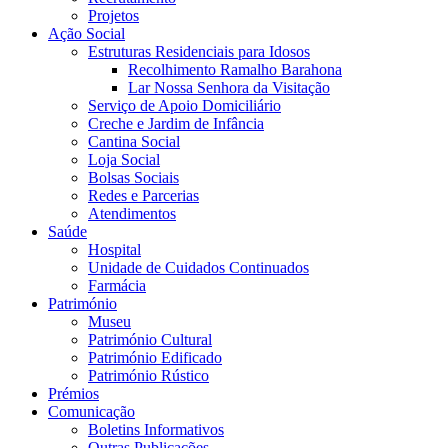
Projetos
Ação Social
Estruturas Residenciais para Idosos
Recolhimento Ramalho Barahona
Lar Nossa Senhora da Visitação
Serviço de Apoio Domiciliário
Creche e Jardim de Infância
Cantina Social
Loja Social
Bolsas Sociais
Redes e Parcerias
Atendimentos
Saúde
Hospital
Unidade de Cuidados Continuados
Farmácia
Património
Museu
Património Cultural
Património Edificado
Património Rústico
Prémios
Comunicação
Boletins Informativos
Outras Publicações