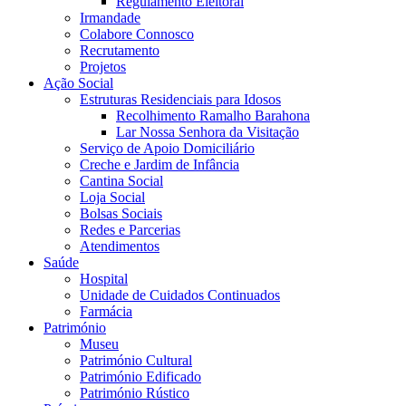
Regulamento Eleitoral
Irmandade
Colabore Connosco
Recrutamento
Projetos
Ação Social
Estruturas Residenciais para Idosos
Recolhimento Ramalho Barahona
Lar Nossa Senhora da Visitação
Serviço de Apoio Domiciliário
Creche e Jardim de Infância
Cantina Social
Loja Social
Bolsas Sociais
Redes e Parcerias
Atendimentos
Saúde
Hospital
Unidade de Cuidados Continuados
Farmácia
Património
Museu
Património Cultural
Património Edificado
Património Rústico