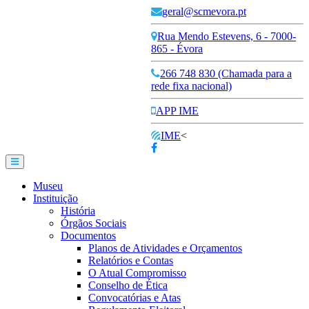
geral@scmevora.pt
Rua Mendo Estevens, 6 - 7000-
865 - Évora
266 748 830 (Chamada para a
rede fixa nacional)
APP IME
IME
<
Museu
Instituição
História
Órgãos Sociais
Documentos
Planos de Atividades e Orçamentos
Relatórios e Contas
O Atual Compromisso
Conselho de Ética
Convocatórias e Atas