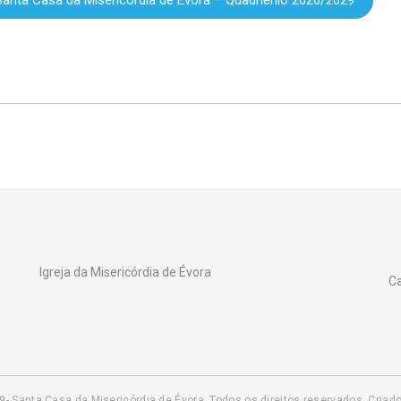
 Santa Casa da Misericórdia de Évora – Quadriénio 2026/2029
Igreja da Misericórdia de Évora
Ca
9- Santa Casa da Misericórdia de Évora. Todos os direitos reservados. Criad