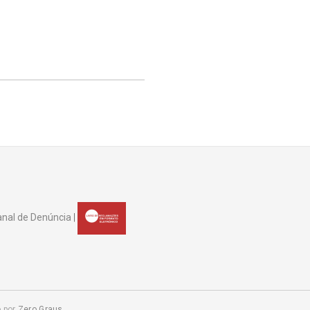
nal de Denúncia
|
o por
Zero Graus.