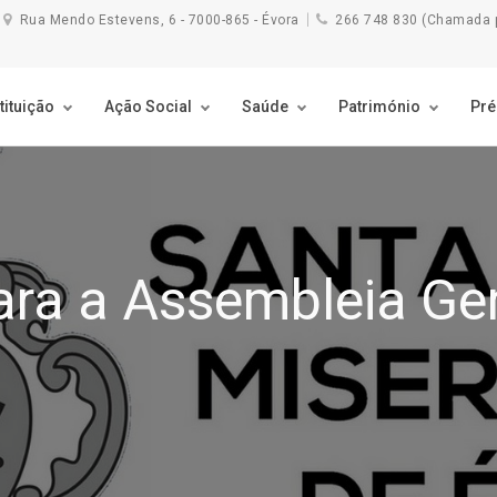
Rua Mendo Estevens, 6 - 7000-865 - Évora
266 748 830 (Chamada pa
tituição
Ação Social
Saúde
Património
Pr
ra a Assembleia Gera