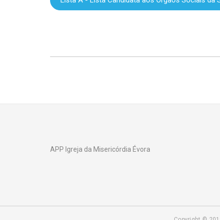
Lista A - Lista Candidata aos Órgãos Sociais da
APP Igreja da Misericórdia Évora
Copyright © 201