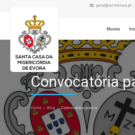
geral@scmevora.pt
Museu
Ins
Convocatória pa
Home
Blog
Convocatória para a ...