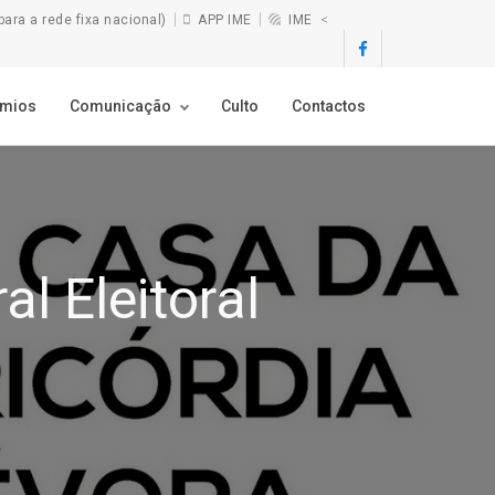
ra a rede fixa nacional)
APP IME
IME
<
émios
Comunicação
Culto
Contactos
l Eleitoral