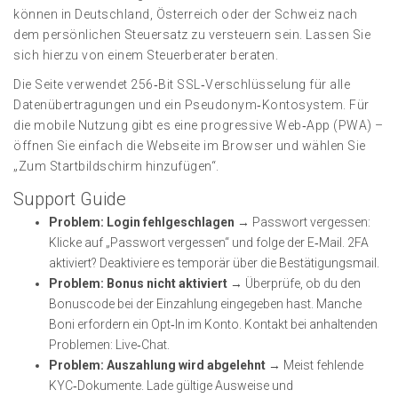
können in Deutschland, Österreich oder der Schweiz nach
dem persönlichen Steuersatz zu versteuern sein. Lassen Sie
sich hierzu von einem Steuerberater beraten.
Die Seite verwendet 256‑Bit SSL‑Verschlüsselung für alle
Datenübertragungen und ein Pseudonym‐Kontosystem. Für
die mobile Nutzung gibt es eine progressive Web‑App (PWA) –
öffnen Sie einfach die Webseite im Browser und wählen Sie
„Zum Startbildschirm hinzufügen“.
Support Guide
Problem: Login fehlgeschlagen
→ Passwort vergessen:
Klicke auf „Passwort vergessen“ und folge der E‑Mail. 2FA
aktiviert? Deaktiviere es temporär über die Bestätigungsmail.
Problem: Bonus nicht aktiviert
→ Überprüfe, ob du den
Bonuscode bei der Einzahlung eingegeben hast. Manche
Boni erfordern ein Opt‑In im Konto. Kontakt bei anhaltenden
Problemen: Live‑Chat.
Problem: Auszahlung wird abgelehnt
→ Meist fehlende
KYC‑Dokumente. Lade gültige Ausweise und