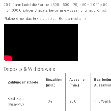
20 €. Dann lautet die Formel: (500 + 500 + 20) × 50 = 1.020 × 50
= 51.000 € nötiger Umsatz, bevor eine Auszahlung möglich ist.
Platziere hier das Erklärvideo zur Bonusmechanik:
Deposits & Withdrawals
Einzahlen
Auszahlen
Bearbeitu
Zahlungsmethode
(min.)
(min.)
Auszahlu
Kreditkarte
10 €
20 €
1–3 Werkt
(Visa/MC)