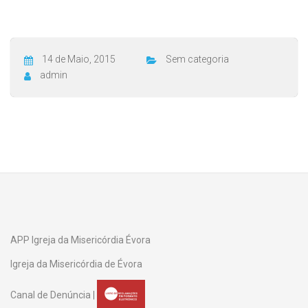
14 de Maio, 2015
Sem categoria
admin
APP Igreja da Misericórdia Évora
Igreja da Misericórdia de Évora
Canal de Denúncia
|