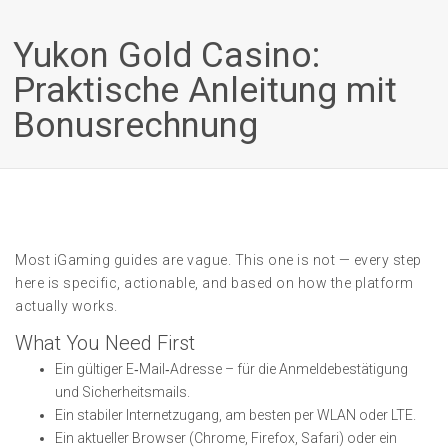
Yukon Gold Casino:
Praktische Anleitung mit
Bonusrechnung
Most iGaming guides are vague. This one is not — every step
here is specific, actionable, and based on how the platform
actually works.
What You Need First
Ein gültiger E‑Mail‑Adresse – für die Anmeldebestätigung
und Sicherheitsmails.
Ein stabiler Internetzugang, am besten per WLAN oder LTE.
Ein aktueller Browser (Chrome, Firefox, Safari) oder ein