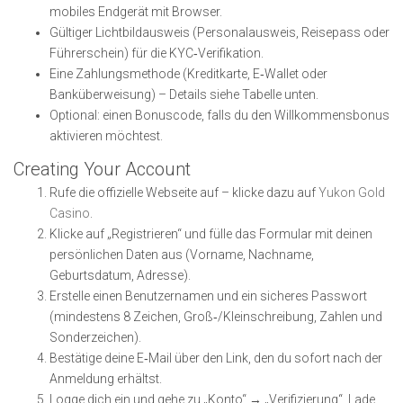
mobiles Endgerät mit Browser.
Gültiger Lichtbildausweis (Personalausweis, Reisepass oder
Führerschein) für die KYC‑Verifikation.
Eine Zahlungsmethode (Kreditkarte, E‑Wallet oder
Banküberweisung) – Details siehe Tabelle unten.
Optional: einen Bonuscode, falls du den Willkommensbonus
aktivieren möchtest.
Creating Your Account
Rufe die offizielle Webseite auf – klicke dazu auf
Yukon Gold
Casino
.
Klicke auf „Registrieren“ und fülle das Formular mit deinen
persönlichen Daten aus (Vorname, Nachname,
Geburtsdatum, Adresse).
Erstelle einen Benutzernamen und ein sicheres Passwort
(mindestens 8 Zeichen, Groß‑/Kleinschreibung, Zahlen und
Sonderzeichen).
Bestätige deine E‑Mail über den Link, den du sofort nach der
Anmeldung erhältst.
Logge dich ein und gehe zu „Konto“ → „Verifizierung“. Lade