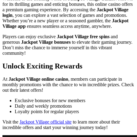
for its thrilling games and enticing bonuses, this online casino offers
a premium gaming experience. By accessing the
Jackpot Village
login
, you can explore a vast selection of games and promotions.
Whether you’re a new player or a seasoned gambler, the
Jackpot
Village app
ensures seamless access anytime, anywhere.
Players can enjoy exclusive
Jackpot Village free spins
and
generous
Jackpot Village bonuses
to elevate their gaming journey.
Don’t miss the chance to immerse yourself in this vibrant
community!
Unlock Exciting Rewards
At
Jackpot Village online casino
, members can participate in
monthly promotions with the chance to win incredible prizes. Check
out their latest offers!
Exclusive bonuses for new members
Daily and weekly promotions
Loyalty points for regular players
Visit the
Jackpot Village official site
to learn more about their
incredible offers and start your winning journey today!