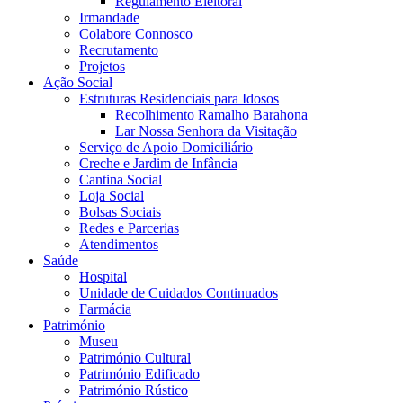
Regulamento Eleitoral
Irmandade
Colabore Connosco
Recrutamento
Projetos
Ação Social
Estruturas Residenciais para Idosos
Recolhimento Ramalho Barahona
Lar Nossa Senhora da Visitação
Serviço de Apoio Domiciliário
Creche e Jardim de Infância
Cantina Social
Loja Social
Bolsas Sociais
Redes e Parcerias
Atendimentos
Saúde
Hospital
Unidade de Cuidados Continuados
Farmácia
Património
Museu
Património Cultural
Património Edificado
Património Rústico