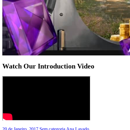
Watch Our Introduction Video
20 de Janeiro, 2017
Sem categoria
Ana Lavado