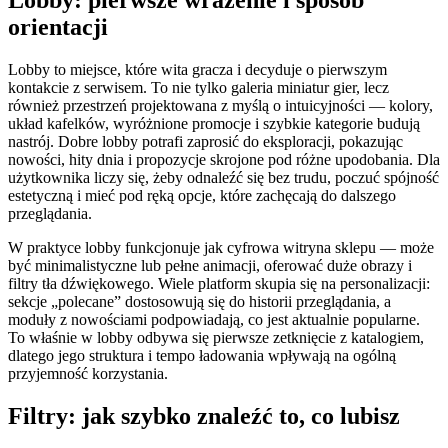
Lobby: pierwsze wrażenie i sposób
orientacji
Lobby to miejsce, które wita gracza i decyduje o pierwszym
kontakcie z serwisem. To nie tylko galeria miniatur gier, lecz
również przestrzeń projektowana z myślą o intuicyjności — kolory,
układ kafelków, wyróżnione promocje i szybkie kategorie budują
nastrój. Dobre lobby potrafi zaprosić do eksploracji, pokazując
nowości, hity dnia i propozycje skrojone pod różne upodobania. Dla
użytkownika liczy się, żeby odnaleźć się bez trudu, poczuć spójność
estetyczną i mieć pod ręką opcje, które zachęcają do dalszego
przeglądania.
W praktyce lobby funkcjonuje jak cyfrowa witryna sklepu — może
być minimalistyczne lub pełne animacji, oferować duże obrazy i
filtry tła dźwiękowego. Wiele platform skupia się na personalizacji:
sekcje „polecane” dostosowują się do historii przeglądania, a
moduły z nowościami podpowiadają, co jest aktualnie popularne.
To właśnie w lobby odbywa się pierwsze zetknięcie z katalogiem,
dlatego jego struktura i tempo ładowania wpływają na ogólną
przyjemność korzystania.
Filtry: jak szybko znaleźć to, co lubisz