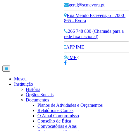
geral@scmevora.pt
Rua Mendo Estevens, 6 - 7000-
865 - Évora
266 748 830 (Chamada para a
rede fixa nacional)
APP IME
IME
<
Museu
Instituição
História
Órgãos Sociais
Documentos
Planos de Atividades e Orçamentos
Relatórios e Contas
O Atual Compromisso
Conselho de Ética
Convocatórias e Atas