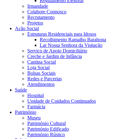
Regulamento Eleitoral
Irmandade
Colabore Connosco
Recrutamento
Projetos
Ação Social
Estruturas Residenciais para Idosos
Recolhimento Ramalho Barahona
Lar Nossa Senhora da Visitação
Serviço de Apoio Domiciliário
Creche e Jardim de Infância
Cantina Social
Loja Social
Bolsas Sociais
Redes e Parcerias
Atendimentos
Saúde
Hospital
Unidade de Cuidados Continuados
Farmácia
Património
Museu
Património Cultural
Património Edificado
Património Rústico