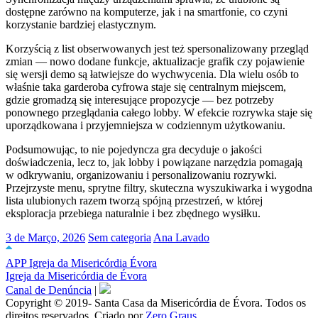
dostępne zarówno na komputerze, jak i na smartfonie, co czyni
korzystanie bardziej elastycznym.
Korzyścią z list obserwowanych jest też spersonalizowany przegląd
zmian — nowo dodane funkcje, aktualizacje grafik czy pojawienie
się wersji demo są łatwiejsze do wychwycenia. Dla wielu osób to
właśnie taka garderoba cyfrowa staje się centralnym miejscem,
gdzie gromadzą się interesujące propozycje — bez potrzeby
ponownego przeglądania całego lobby. W efekcie rozrywka staje się
uporządkowana i przyjemniejsza w codziennym użytkowaniu.
Podsumowując, to nie pojedyncza gra decyduje o jakości
doświadczenia, lecz to, jak lobby i powiązane narzędzia pomagają
w odkrywaniu, organizowaniu i personalizowaniu rozrywki.
Przejrzyste menu, sprytne filtry, skuteczna wyszukiwarka i wygodna
lista ulubionych razem tworzą spójną przestrzeń, w której
eksploracja przebiega naturalnie i bez zbędnego wysiłku.
3 de Março, 2026
Sem categoria
Ana Lavado
APP Igreja da Misericórdia Évora
Igreja da Misericórdia de Évora
Canal de Denúncia
|
Copyright © 2019- Santa Casa da Misericórdia de Évora. Todos os
direitos reservados. Criado por
Zero Graus.