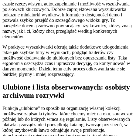
czasie rzeczywistym, autouzupełnianie i możliwość wyszukiwania
po słowach kluczowych. Dobrze zaprojektowana wyszukiwarka
pokazuje miniaturki wyników, informuje o dostępności demo i
pozwala szybko przejść do szczegółowego widoku gry. To
narzędzie docenią zarówno powracający użytkownicy, którzy znają
nazwy, jak i ci, którzy chcą przeglądać według konkretnych
elementów.
W praktyce wyszukiwarki oferują także dodatkowe udogodnienia,
takie jak szybkie filtry w wynikach, podgląd trailerów czy
możliwość dodawania do ulubionych bez opuszczania listy. Taka
ergonomia oszczędza czas i upraszcza decyzję, co kontynuować w
danym momencie. Dzięki temu cały proces odkrywania staje się
bardziej płynny i mniej rozpraszający.
Ulubione i lista obserwowanych: osobisty
archiwum rozrywki
Funkcja „ulubione” to sposób na organizację własnej kolekcji —
możliwość zapisania tytułów, które chcemy mieć na oku, sprawdzać
później lub do których wraca się regularnie. Listy obserwowanych
ułatwiają zarządzanie i porządkują katalog, tworząc przestrzeń, w
której użytkownik łatwo odnajduje swoje preferencje.
Synchronizacja między urządzeniami sprawia, że ulubione są