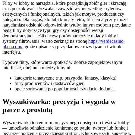
Filtry w lobby to narzędzia, które porządkują zbiór gier i skracają
czas poszukiwań. Pozwalają zawęzić wybór według kryteriów
estetycznych i funkcjonalnych, takich jak motyw, producent czy
kategoria. Dla kogoś, kto lubi klimaty retro, filtr tematyczny może
natychmiast odsłonić odpowiednie tytuły; innym osobom przydatne
będą filtry dotyczące typu gry czy dostępności wersji
demonstracyjnej. Jeśli chcesz porównać różne układy lobby i
systemy filtrowania, warto zerknąć na stronę
https://verdecasino-
pl.eu.com/
, gdzie opisane są przykładowe rozwiązania i widoki
interfejsu.
Typowe filtry, które warto spotkać w dobrze zaprojektowanym
interfejsie, obejmują między innymi:
kategorie tematyczne (np. przygoda, fantasy, klasyka);
filtry producentów i dostawców gier;
opcje sortowania po popularności czy dacie dodania.
Wyszukiwarka: precyzja i wygoda w
parze z prostotą
Wyszukiwarka to centrum precyzyjnego dostępu do treści w lobby
— umożliwia odnalezienie konkretnego tytułu, twórcy lub funkcji
bez przechodzenia przez dziesiątki stron. Kluczowe są tu sugestie w