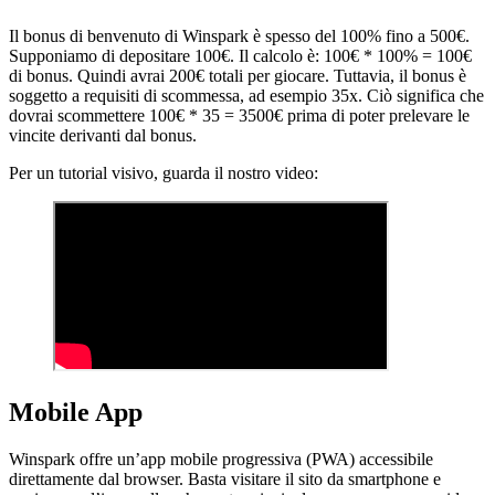
Il bonus di benvenuto di Winspark è spesso del 100% fino a 500€.
Supponiamo di depositare 100€. Il calcolo è: 100€ * 100% = 100€
di bonus. Quindi avrai 200€ totali per giocare. Tuttavia, il bonus è
soggetto a requisiti di scommessa, ad esempio 35x. Ciò significa che
dovrai scommettere 100€ * 35 = 3500€ prima di poter prelevare le
vincite derivanti dal bonus.
Per un tutorial visivo, guarda il nostro video:
Mobile App
Winspark offre un’app mobile progressiva (PWA) accessibile
direttamente dal browser. Basta visitare il sito da smartphone e