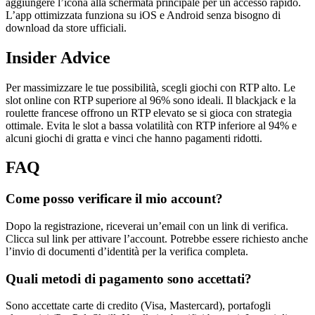
aggiungere l’icona alla schermata principale per un accesso rapido.
L’app ottimizzata funziona su iOS e Android senza bisogno di
download da store ufficiali.
Insider Advice
Per massimizzare le tue possibilità, scegli giochi con RTP alto. Le
slot online con RTP superiore al 96% sono ideali. Il blackjack e la
roulette francese offrono un RTP elevato se si gioca con strategia
ottimale. Evita le slot a bassa volatilità con RTP inferiore al 94% e
alcuni giochi di gratta e vinci che hanno pagamenti ridotti.
FAQ
Come posso verificare il mio account?
Dopo la registrazione, riceverai un’email con un link di verifica.
Clicca sul link per attivare l’account. Potrebbe essere richiesto anche
l’invio di documenti d’identità per la verifica completa.
Quali metodi di pagamento sono accettati?
Sono accettate carte di credito (Visa, Mastercard), portafogli