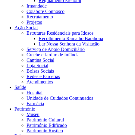
Regulamento Eleitoral
Irmandade
Colabore Connosco
Recrutamento
Projetos
Ação Social
Estruturas Residenciais para Idosos
Recolhimento Ramalho Barahona
Lar Nossa Senhora da Visitação
Serviço de Apoio Domiciliário
Creche e Jardim de Infância
Cantina Social
Loja Social
Bolsas Sociais
Redes e Parcerias
Atendimentos
Saúde
Hospital
Unidade de Cuidados Continuados
Farmácia
Património
Museu
Património Cultural
Património Edificado
Património Rústico