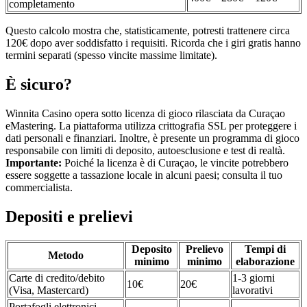
completamento
Questo calcolo mostra che, statisticamente, potresti trattenere circa
120€ dopo aver soddisfatto i requisiti. Ricorda che i giri gratis hanno
termini separati (spesso vincite massime limitate).
È sicuro?
Winnita Casino opera sotto licenza di gioco rilasciata da Curaçao
eMastering. La piattaforma utilizza crittografia SSL per proteggere i
dati personali e finanziari. Inoltre, è presente un programma di gioco
responsabile con limiti di deposito, autoesclusione e test di realtà.
Importante:
Poiché la licenza è di Curaçao, le vincite potrebbero
essere soggette a tassazione locale in alcuni paesi; consulta il tuo
commercialista.
Depositi e prelievi
Deposito
Prelievo
Tempi di
Metodo
minimo
minimo
elaborazione
Carte di credito/debito
1-3 giorni
10€
20€
(Visa, Mastercard)
lavorativi
Portafogli elettronici