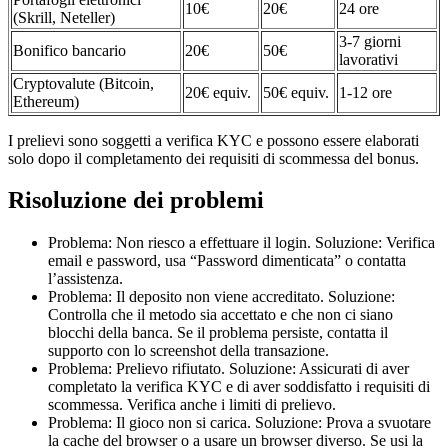
10€
20€
24 ore
(Skrill, Neteller)
3-7 giorni
Bonifico bancario
20€
50€
lavorativi
Cryptovalute (Bitcoin,
20€ equiv.
50€ equiv.
1-12 ore
Ethereum)
I prelievi sono soggetti a verifica KYC e possono essere elaborati
solo dopo il completamento dei requisiti di scommessa del bonus.
Risoluzione dei problemi
Problema: Non riesco a effettuare il login. Soluzione: Verifica
email e password, usa “Password dimenticata” o contatta
l’assistenza.
Problema: Il deposito non viene accreditato. Soluzione:
Controlla che il metodo sia accettato e che non ci siano
blocchi della banca. Se il problema persiste, contatta il
supporto con lo screenshot della transazione.
Problema: Prelievo rifiutato. Soluzione: Assicurati di aver
completato la verifica KYC e di aver soddisfatto i requisiti di
scommessa. Verifica anche i limiti di prelievo.
Problema: Il gioco non si carica. Soluzione: Prova a svuotare
la cache del browser o a usare un browser diverso. Se usi la