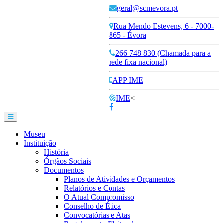
geral@scmevora.pt
Rua Mendo Estevens, 6 - 7000-
865 - Évora
266 748 830 (Chamada para a
rede fixa nacional)
APP IME
IME
<
Museu
Instituição
História
Órgãos Sociais
Documentos
Planos de Atividades e Orçamentos
Relatórios e Contas
O Atual Compromisso
Conselho de Ética
Convocatórias e Atas