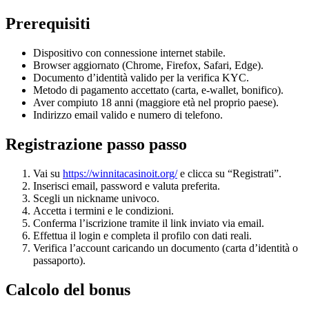
Prerequisiti
Dispositivo con connessione internet stabile.
Browser aggiornato (Chrome, Firefox, Safari, Edge).
Documento d’identità valido per la verifica KYC.
Metodo di pagamento accettato (carta, e-wallet, bonifico).
Aver compiuto 18 anni (maggiore età nel proprio paese).
Indirizzo email valido e numero di telefono.
Registrazione passo passo
Vai su
https://winnitacasinoit.org/
e clicca su “Registrati”.
Inserisci email, password e valuta preferita.
Scegli un nickname univoco.
Accetta i termini e le condizioni.
Conferma l’iscrizione tramite il link inviato via email.
Effettua il login e completa il profilo con dati reali.
Verifica l’account caricando un documento (carta d’identità o
passaporto).
Calcolo del bonus