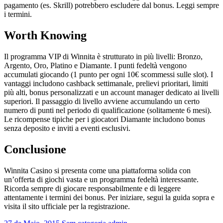
pagamento (es. Skrill) potrebbero escludere dal bonus. Leggi sempre
i termini.
Worth Knowing
Il programma VIP di Winnita è strutturato in più livelli: Bronzo,
Argento, Oro, Platino e Diamante. I punti fedeltà vengono
accumulati giocando (1 punto per ogni 10€ scommessi sulle slot). I
vantaggi includono cashback settimanale, prelievi prioritari, limiti
più alti, bonus personalizzati e un account manager dedicato ai livelli
superiori. Il passaggio di livello avviene accumulando un certo
numero di punti nel periodo di qualificazione (solitamente 6 mesi).
Le ricompense tipiche per i giocatori Diamante includono bonus
senza deposito e inviti a eventi esclusivi.
Conclusione
Winnita Casino si presenta come una piattaforma solida con
un’offerta di giochi vasta e un programma fedeltà interessante.
Ricorda sempre di giocare responsabilmente e di leggere
attentamente i termini dei bonus. Per iniziare, segui la guida sopra e
visita il sito ufficiale per la registrazione.