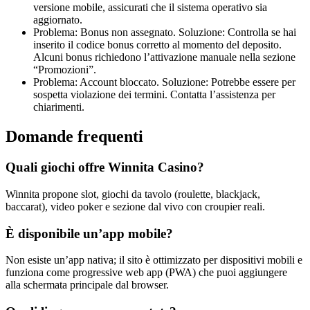
versione mobile, assicurati che il sistema operativo sia
aggiornato.
Problema: Bonus non assegnato. Soluzione: Controlla se hai
inserito il codice bonus corretto al momento del deposito.
Alcuni bonus richiedono l’attivazione manuale nella sezione
“Promozioni”.
Problema: Account bloccato. Soluzione: Potrebbe essere per
sospetta violazione dei termini. Contatta l’assistenza per
chiarimenti.
Domande frequenti
Quali giochi offre Winnita Casino?
Winnita propone slot, giochi da tavolo (roulette, blackjack,
baccarat), video poker e sezione dal vivo con croupier reali.
È disponibile un’app mobile?
Non esiste un’app nativa; il sito è ottimizzato per dispositivi mobili e
funziona come progressive web app (PWA) che puoi aggiungere
alla schermata principale dal browser.