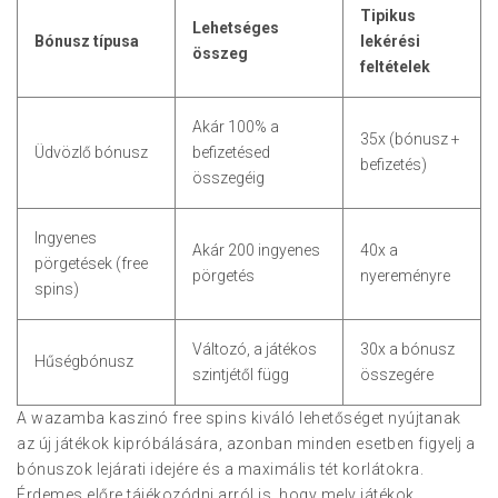
Tipikus
Lehetséges
Bónusz típusa
lekérési
összeg
feltételek
Akár 100% a
35x (bónusz +
Üdvözlő bónusz
befizetésed
befizetés)
összegéig
Ingyenes
Akár 200 ingyenes
40x a
pörgetések (free
pörgetés
nyereményre
spins)
Változó, a játékos
30x a bónusz
Hűségbónusz
szintjétől függ
összegére
A wazamba kaszinó free spins kiváló lehetőséget nyújtanak
az új játékok kipróbálására, azonban minden esetben figyelj a
bónuszok lejárati idejére és a maximális tét korlátokra.
Érdemes előre tájékozódni arról is, hogy mely játékok