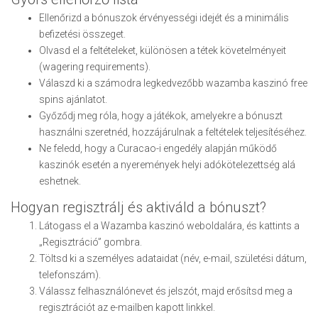
Ellenőrizd a bónuszok érvényességi idejét és a minimális
befizetési összeget.
Olvasd el a feltételeket, különösen a tétek követelményeit
(wagering requirements).
Válaszd ki a számodra legkedvezőbb wazamba kaszinó free
spins ajánlatot.
Győződj meg róla, hogy a játékok, amelyekre a bónuszt
használni szeretnéd, hozzájárulnak a feltételek teljesítéséhez.
Ne feledd, hogy a Curacao-i engedély alapján működő
kaszinók esetén a nyeremények helyi adókötelezettség alá
eshetnek.
Hogyan regisztrálj és aktiváld a bónuszt?
Látogass el a Wazamba kaszinó weboldalára, és kattints a
„Regisztráció” gombra.
Töltsd ki a személyes adataidat (név, e-mail, születési dátum,
telefonszám).
Válassz felhasználónevet és jelszót, majd erősítsd meg a
regisztrációt az e-mailben kapott linkkel.