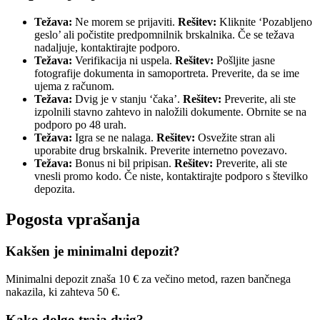
Težava:
Ne morem se prijaviti.
Rešitev:
Kliknite ‘Pozabljeno
geslo’ ali počistite predpomnilnik brskalnika. Če se težava
nadaljuje, kontaktirajte podporo.
Težava:
Verifikacija ni uspela.
Rešitev:
Pošljite jasne
fotografije dokumenta in samoportreta. Preverite, da se ime
ujema z računom.
Težava:
Dvig je v stanju ‘čaka’.
Rešitev:
Preverite, ali ste
izpolnili stavno zahtevo in naložili dokumente. Obrnite se na
podporo po 48 urah.
Težava:
Igra se ne nalaga.
Rešitev:
Osvežite stran ali
uporabite drug brskalnik. Preverite internetno povezavo.
Težava:
Bonus ni bil pripisan.
Rešitev:
Preverite, ali ste
vnesli promo kodo. Če niste, kontaktirajte podporo s številko
depozita.
Pogosta vprašanja
Kakšen je minimalni depozit?
Minimalni depozit znaša 10 € za večino metod, razen bančnega
nakazila, ki zahteva 50 €.
Kako dolgo traja dvig?