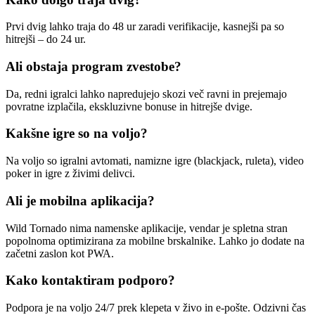
Prvi dvig lahko traja do 48 ur zaradi verifikacije, kasnejši pa so
hitrejši – do 24 ur.
Ali obstaja program zvestobe?
Da, redni igralci lahko napredujejo skozi več ravni in prejemajo
povratne izplačila, ekskluzivne bonuse in hitrejše dvige.
Kakšne igre so na voljo?
Na voljo so igralni avtomati, namizne igre (blackjack, ruleta), video
poker in igre z živimi delivci.
Ali je mobilna aplikacija?
Wild Tornado nima namenske aplikacije, vendar je spletna stran
popolnoma optimizirana za mobilne brskalnike. Lahko jo dodate na
začetni zaslon kot PWA.
Kako kontaktiram podporo?
Podpora je na voljo 24/7 prek klepeta v živo in e-pošte. Odzivni čas