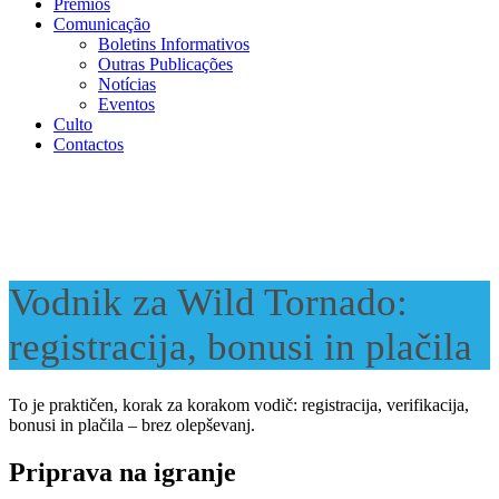
Prémios
Comunicação
Boletins Informativos
Outras Publicações
Notícias
Eventos
Culto
Contactos
Vodnik za Wild Tornado:
registracija, bonusi in plačila
To je praktičen, korak za korakom vodič: registracija, verifikacija,
bonusi in plačila – brez olepševanj.
Priprava na igranje