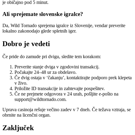
je običajno pod 5 minut.
Ali sprejemate slovenske igralce?
Da, Wild Tornado sprejema igralce iz Slovenije, vendar preverite
lokalno zakonodajo glede spletnih iger.
Dobro je vedeti
Če pride do zamude pri dvigu, sledite tem korakom:
Preverite stanje dviga v zgodovini transakcij.
Počakajte 24–48 ur za obdelavo.
Če dvig ostaja v ‘čakanju’, kontaktirajte podporo prek klepeta
v živo.
Priložite ID transakcije in zahtevajte pospešitev.
Če ne prejmete odgovora v 24 urah, pošljite e-pošto na
support@wildtornado.com.
Uprava casinoja rešuje večino zadev v 7 dneh. Če težava vztraja, se
obrnite na licenčni organ.
Zaključek