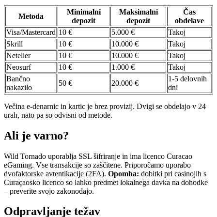
Minimalni
Maksimalni
Čas
Metoda
depozit
depozit
obdelave
Visa/Mastercard
10 €
5.000 €
Takoj
Skrill
10 €
10.000 €
Takoj
Neteller
10 €
10.000 €
Takoj
Neosurf
10 €
1.000 €
Takoj
Bančno
1-5 delovnih
50 €
20.000 €
nakazilo
dni
Večina e-denarnic in kartic je brez provizij. Dvigi se obdelajo v 24
urah, nato pa so odvisni od metode.
Ali je varno?
Wild Tornado uporablja SSL šifriranje in ima licenco Curacao
eGaming. Vse transakcije so zaščitene. Priporočamo uporabo
dvofaktorske avtentikacije (2FA).
Opomba:
dobitki pri casinojih s
Curaçaosko licenco so lahko predmet lokalnega davka na dohodke
– preverite svojo zakonodajo.
Odpravljanje težav