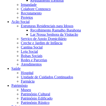
Regulamento Eleitoral
Irmandade
Colabore Connosco
Recrutamento
Projetos
Ação Social
Estruturas Residenciais para Idosos
Recolhimento Ramalho Barahona
Lar Nossa Senhora da Visitação
Serviço de Apoio Domiciliário
Creche e Jardim de Infância
Cantina Social
Loja Social
Bolsas Sociais
Redes e Parcerias
Atendimentos
Saúde
Hospital
Unidade de Cuidados Continuados
Farmácia
Património
Museu
Património Cultural
Património Edificado
Património Rústico