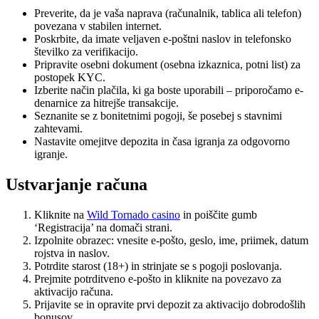
Preverite, da je vaša naprava (računalnik, tablica ali telefon)
povezana v stabilen internet.
Poskrbite, da imate veljaven e-poštni naslov in telefonsko
številko za verifikacijo.
Pripravite osebni dokument (osebna izkaznica, potni list) za
postopek KYC.
Izberite način plačila, ki ga boste uporabili – priporočamo e-
denarnice za hitrejše transakcije.
Seznanite se z bonitetnimi pogoji, še posebej s stavnimi
zahtevami.
Nastavite omejitve depozita in časa igranja za odgovorno
igranje.
Ustvarjanje računa
Kliknite na
Wild Tornado casino
in poiščite gumb
‘Registracija’ na domači strani.
Izpolnite obrazec: vnesite e-pošto, geslo, ime, priimek, datum
rojstva in naslov.
Potrdite starost (18+) in strinjate se s pogoji poslovanja.
Prejmite potrditveno e-pošto in kliknite na povezavo za
aktivacijo računa.
Prijavite se in opravite prvi depozit za aktivacijo dobrodošlih
bonusov.