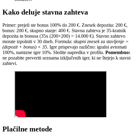
Kako deluje stavna zahteva
Primer: prejeli ste bonus 100% do 200 €. Znesek depozita: 200 €,
bonus: 200 €, skupno stanje: 400 €. Stavna zahteva je 35-kratnik
depozita in bonusa (35x (200+200) = 14.000 €). Stavno zahtevo
morate izpolniti v 30 dneh. Formula:
skupni znesek za stavljenje =
(depozit + bonus) × 35
. Igre prispevajo različno: igralni avtomati
100%, namizne igre 10%. Sledite napredku v profilu.
Pomembno:
ne pozabite preveriti seznama izključenih iger, ki ne štejejo k stavni
zahtevi.
Plačilne metode