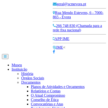
geral@scmevora.pt
Rua Mendo Estevens, 6 - 7000-
865 - Évora
266 748 830 (Chamada para a
rede fixa nacional)
APP IME
IME
<
Museu
Instituição
História
Órgãos Sociais
Documentos
Planos de Atividades e Orçamentos
Relatórios e Contas
O Atual Compromisso
Conselho de Ética
Convocatórias e Atas