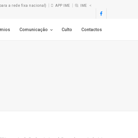
ra a rede fixa nacional)
APP IME
IME
<
émios
Comunicação
Culto
Contactos