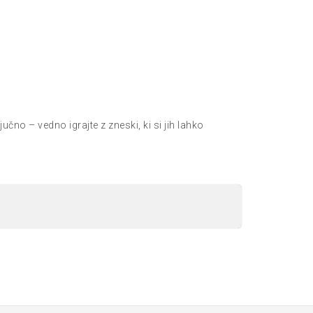
no – vedno igrajte z zneski, ki si jih lahko