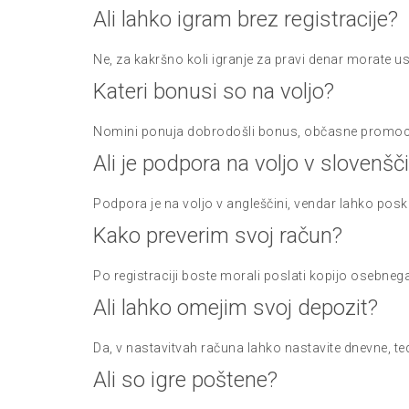
Ali lahko igram brez registracije?
Ne, za kakršno koli igranje za pravi denar morate ust
Kateri bonusi so na voljo?
Nomini ponuja dobrodošli bonus, občasne promocij
Ali je podpora na voljo v slovenšči
Podpora je na voljo v angleščini, vendar lahko posku
Kako preverim svoj račun?
Po registraciji boste morali poslati kopijo osebne
Ali lahko omejim svoj depozit?
Da, v nastavitvah računa lahko nastavite dnevne, t
Ali so igre poštene?