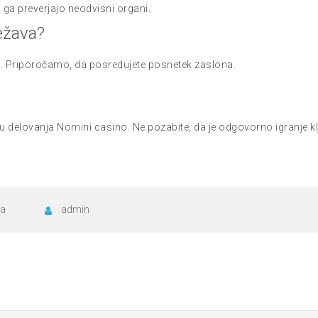
i ga preverjajo neodvisni organi.
težava?
te. Priporočamo, da posredujete posnetek zaslona.
elovanja Nomini casino. Ne pozabite, da je odgovorno igranje ključ
ia
admin