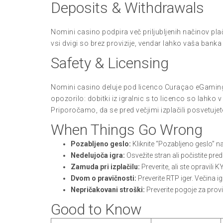
Deposits & Withdrawals
Nomini casino podpira več priljubljenih načinov pla
vsi dvigi so brez provizije, vendar lahko vaša banka
Safety & Licensing
Nomini casino deluje pod licenco Curaçao eGaming. 
opozorilo: dobitki iz igralnic s to licenco so lahko
Priporočamo, da se pred večjimi izplačili posvetuj
When Things Go Wrong
Pozabljeno geslo:
Kliknite “Pozabljeno geslo” na
Nedelujoča igra:
Osvežite stran ali počistite pre
Zamuda pri izplačilu:
Preverite, ali ste opravili 
Dvom o pravičnosti:
Preverite RTP iger. Večina 
Nepričakovani stroški:
Preverite pogoje za provi
Good to Know