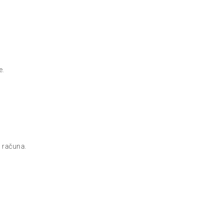
e.
h računa.