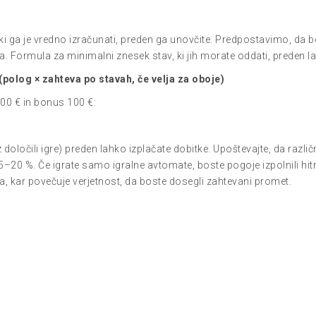
i ga je vredno izračunati, preden ga unovčite. Predpostavimo, d
 Formula za minimalni znesek stav, ki jih morate oddati, preden lah
(polog × zahteva po stavah, če velja za oboje)
00 € in bonus 100 €:
določili igre) preden lahko izplačate dobitke. Upoštevajte, da različn
5–20 %. Če igrate samo igralne avtomate, boste pogoje izpolnili hitr
, kar povečuje verjetnost, da boste dosegli zahtevani promet.