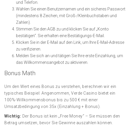
und Telefon.
Wählen Sie einen Benutzernamen und ein sicheres Passwort
(mindestens 8 Zeichen, mit Groß-/Kleinbuchstaben und
Zahlen).
Stimmen Sie den AGB zu und klicken Sie auf „Konto
bestätigen“. Sie erhalten eine Bestätigungs-E-Mail.
Klicken Sie in der E-Mail auf den Link, um Ihre E-Mail-Adresse
zu verifizieren.
Melden Sie sich an und tätigen Sie Ihre erste Einzahlung, um
das Willkommensangebot zu aktivieren.
Bonus Math
Um den Wert eines Bonus zu verstehen, berechnen wir ein
typisches Beispiel: Angenommen, Verde Casino bietet ein
100%-Willkommensbonus bis zu 500 € mit einer
Umsatzbedingung von 35x (Einzahlung + Bonus).
Wichtig:
Der Bonus ist kein „Free Money“ – Sie müssen den
Betrag umsetzen, bevor Sie Gewinne auszahlen können.