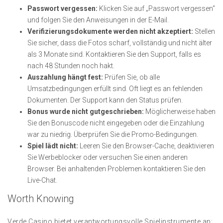
Passwort vergessen:
Klicken Sie auf „Passwort vergessen“
und folgen Sie den Anweisungen in der E-Mail.
Verifizierungsdokumente werden nicht akzeptiert:
Stellen
Sie sicher, dass die Fotos scharf, vollständig und nicht älter
als 3 Monate sind. Kontaktieren Sie den Support, falls es
nach 48 Stunden noch hakt.
Auszahlung hängt fest:
Prüfen Sie, ob alle
Umsatzbedingungen erfüllt sind. Oft liegt es an fehlenden
Dokumenten. Der Support kann den Status prüfen.
Bonus wurde nicht gutgeschrieben:
Möglicherweise haben
Sie den Bonuscode nicht eingegeben oder die Einzahlung
war zu niedrig. Überprüfen Sie die Promo-Bedingungen.
Spiel lädt nicht:
Leeren Sie den Browser-Cache, deaktivieren
Sie Werbeblocker oder versuchen Sie einen anderen
Browser. Bei anhaltenden Problemen kontaktieren Sie den
Live-Chat.
Worth Knowing
Verde Casino bietet verantwortungsvolle Spielinstrumente an: