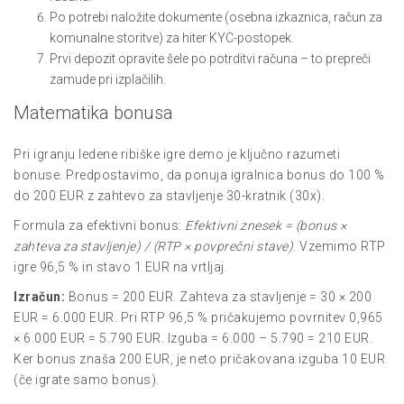
Po potrebi naložite dokumente (osebna izkaznica, račun za
komunalne storitve) za hiter KYC-postopek.
Prvi depozit opravite šele po potrditvi računa – to prepreči
zamude pri izplačilih.
Matematika bonusa
Pri igranju ledene ribiške igre demo je ključno razumeti
bonuse. Predpostavimo, da ponuja igralnica bonus do 100 %
do 200 EUR z zahtevo za stavljenje 30-kratnik (30x).
Formula za efektivni bonus:
Efektivni znesek = (bonus ×
zahteva za stavljenje) / (RTP × povprečni stave)
. Vzemimo RTP
igre 96,5 % in stavo 1 EUR na vrtljaj.
Izračun:
Bonus = 200 EUR. Zahteva za stavljenje = 30 × 200
EUR = 6.000 EUR. Pri RTP 96,5 % pričakujemo povrnitev 0,965
× 6.000 EUR = 5.790 EUR. Izguba = 6.000 – 5.790 = 210 EUR.
Ker bonus znaša 200 EUR, je neto pričakovana izguba 10 EUR
(če igrate samo bonus).