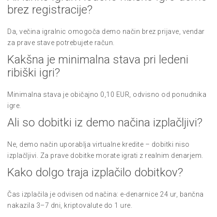
brez registracije?
Da, večina igralnic omogoča demo način brez prijave, vendar
za prave stave potrebujete račun.
Kakšna je minimalna stava pri ledeni
ribiški igri?
Minimalna stava je običajno 0,10 EUR, odvisno od ponudnika
igre.
Ali so dobitki iz demo načina izplačljivi?
Ne, demo način uporablja virtualne kredite – dobitki niso
izplačljivi. Za prave dobitke morate igrati z realnim denarjem.
Kako dolgo traja izplačilo dobitkov?
Čas izplačila je odvisen od načina: e-denarnice 24 ur, bančna
nakazila 3–7 dni, kriptovalute do 1 ure.