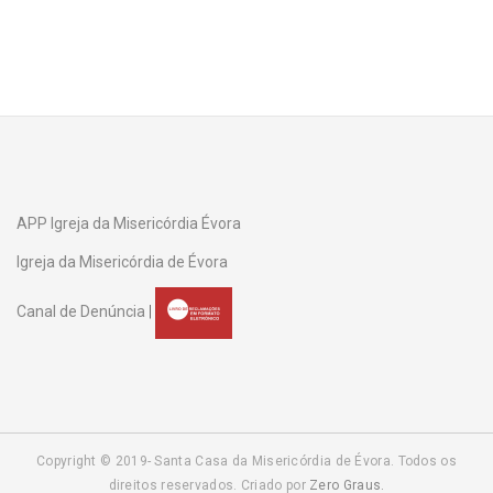
APP Igreja da Misericórdia Évora
Igreja da Misericórdia de Évora
Canal de Denúncia
|
Copyright © 2019- Santa Casa da Misericórdia de Évora. Todos os
direitos reservados. Criado por
Zero Graus.