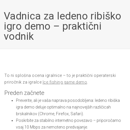
Vadnica za ledeno ribiško
igro demo – praktični
vodnik
To ni splošna ocena igralnice – to je praktični operaterski
priročnik za igralce
Ice fishing game demo
.
Preden začnete
Preverite, ali je vaša naprava posodobljena: ledeno ribiška
igra demo deluje optimalno na najnovejših različicah
brskalnikov (Chrome, Firefox, Safari).
Poskrbite za stabilno internetno povezavo – priporočamo
vsaj 10 Mbps za nemoteno predvajanje.