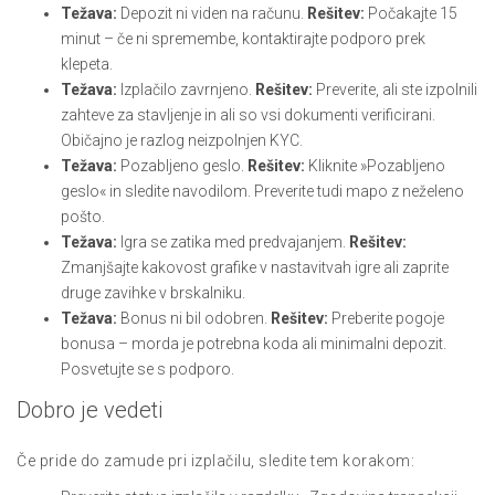
Težava:
Depozit ni viden na računu.
Rešitev:
Počakajte 15
minut – če ni spremembe, kontaktirajte podporo prek
klepeta.
Težava:
Izplačilo zavrnjeno.
Rešitev:
Preverite, ali ste izpolnili
zahteve za stavljenje in ali so vsi dokumenti verificirani.
Običajno je razlog neizpolnjen KYC.
Težava:
Pozabljeno geslo.
Rešitev:
Kliknite »Pozabljeno
geslo« in sledite navodilom. Preverite tudi mapo z neželeno
pošto.
Težava:
Igra se zatika med predvajanjem.
Rešitev:
Zmanjšajte kakovost grafike v nastavitvah igre ali zaprite
druge zavihke v brskalniku.
Težava:
Bonus ni bil odobren.
Rešitev:
Preberite pogoje
bonusa – morda je potrebna koda ali minimalni depozit.
Posvetujte se s podporo.
Dobro je vedeti
Če pride do zamude pri izplačilu, sledite tem korakom: