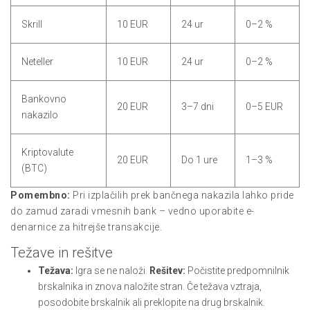
Skrill
10 EUR
24 ur
0–2 %
Neteller
10 EUR
24 ur
0–2 %
Bankovno
20 EUR
3–7 dni
0–5 EUR
nakazilo
Kriptovalute
20 EUR
Do 1 ure
1–3 %
(BTC)
Pomembno:
Pri izplačilih prek bančnega nakazila lahko pride
do zamud zaradi vmesnih bank – vedno uporabite e-
denarnice za hitrejše transakcije.
Težave in rešitve
Težava:
Igra se ne naloži.
Rešitev:
Počistite predpomnilnik
brskalnika in znova naložite stran. Če težava vztraja,
posodobite brskalnik ali preklopite na drug brskalnik.