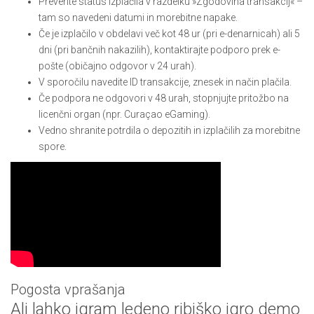
Preverite status izplačila v razdelku »Zgodovina transakcij« –
tam so navedeni datumi in morebitne napake.
Če je izplačilo v obdelavi več kot 48 ur (pri e-denarnicah) ali 5
dni (pri bančnih nakazilih), kontaktirajte podporo prek e-
pošte (običajno odgovor v 24 urah).
V sporočilu navedite ID transakcije, znesek in način plačila.
Če podpora ne odgovori v 48 urah, stopnjujte pritožbo na
licenčni organ (npr. Curaçao eGaming).
Vedno shranite potrdila o depozitih in izplačilih za morebitne
spore.
Pogosta vprašanja
Ali lahko igram ledeno ribiško igro demo