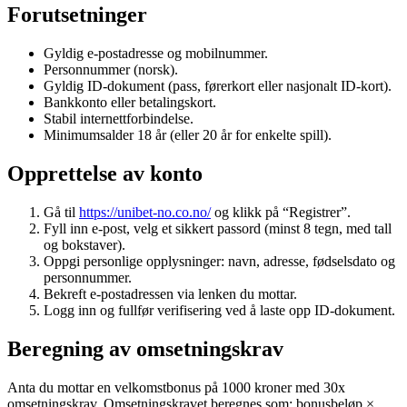
Forutsetninger
Gyldig e-postadresse og mobilnummer.
Personnummer (norsk).
Gyldig ID-dokument (pass, førerkort eller nasjonalt ID-kort).
Bankkonto eller betalingskort.
Stabil internettforbindelse.
Minimumsalder 18 år (eller 20 år for enkelte spill).
Opprettelse av konto
Gå til
https://unibet-no.co.no/
og klikk på “Registrer”.
Fyll inn e-post, velg et sikkert passord (minst 8 tegn, med tall
og bokstaver).
Oppgi personlige opplysninger: navn, adresse, fødselsdato og
personnummer.
Bekreft e-postadressen via lenken du mottar.
Logg inn og fullfør verifisering ved å laste opp ID-dokument.
Beregning av omsetningskrav
Anta du mottar en velkomstbonus på 1000 kroner med 30x
omsetningskrav. Omsetningskravet beregnes som: bonusbeløp ×