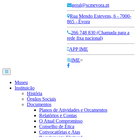
geral@scmevora.pt
Rua Mendo Estevens, 6 - 7000-
865 - Évora
266 748 830 (Chamada para a
rede fixa nacional)
APP IME
IME
<
Museu
Instituição
História
Órgãos Sociais
Documentos
Planos de Atividades e Orçamentos
Relatórios e Contas
O Atual Compromisso
Conselho de Ética
Convocatórias e Atas