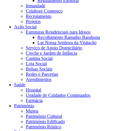
Regulamento Eleitoral
Irmandade
Colabore Connosco
Recrutamento
Projetos
Ação Social
Estruturas Residenciais para Idosos
Recolhimento Ramalho Barahona
Lar Nossa Senhora da Visitação
Serviço de Apoio Domiciliário
Creche e Jardim de Infância
Cantina Social
Loja Social
Bolsas Sociais
Redes e Parcerias
Atendimentos
Saúde
Hospital
Unidade de Cuidados Continuados
Farmácia
Património
Museu
Património Cultural
Património Edificado
Património Rústico