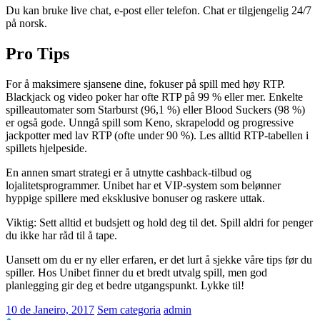
Du kan bruke live chat, e-post eller telefon. Chat er tilgjengelig 24/7
på norsk.
Pro Tips
For å maksimere sjansene dine, fokuser på spill med høy RTP.
Blackjack og video poker har ofte RTP på 99 % eller mer. Enkelte
spilleautomater som Starburst (96,1 %) eller Blood Suckers (98 %)
er også gode. Unngå spill som Keno, skrapelodd og progressive
jackpotter med lav RTP (ofte under 90 %). Les alltid RTP-tabellen i
spillets hjelpeside.
En annen smart strategi er å utnytte cashback-tilbud og
lojalitetsprogrammer. Unibet har et VIP-system som belønner
hyppige spillere med eksklusive bonuser og raskere uttak.
Viktig: Sett alltid et budsjett og hold deg til det. Spill aldri for penger
du ikke har råd til å tape.
Uansett om du er ny eller erfaren, er det lurt å sjekke våre tips før du
spiller. Hos Unibet finner du et bredt utvalg spill, men god
planlegging gir deg et bedre utgangspunkt. Lykke til!
10 de Janeiro, 2017
Sem categoria
admin