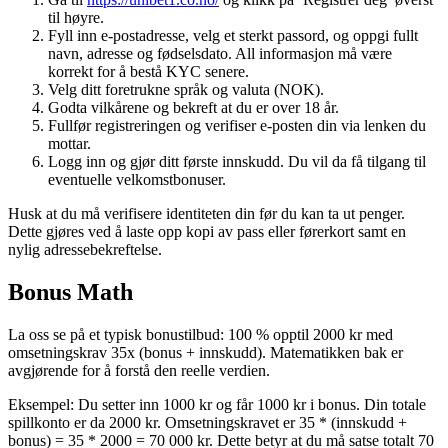
til høyre.
Fyll inn e-postadresse, velg et sterkt passord, og oppgi fullt
navn, adresse og fødselsdato. All informasjon må være
korrekt for å bestå KYC senere.
Velg ditt foretrukne språk og valuta (NOK).
Godta vilkårene og bekreft at du er over 18 år.
Fullfør registreringen og verifiser e-posten din via lenken du
mottar.
Logg inn og gjør ditt første innskudd. Du vil da få tilgang til
eventuelle velkomstbonuser.
Husk at du må verifisere identiteten din før du kan ta ut penger.
Dette gjøres ved å laste opp kopi av pass eller førerkort samt en
nylig adressebekreftelse.
Bonus Math
La oss se på et typisk bonustilbud: 100 % opptil 2000 kr med
omsetningskrav 35x (bonus + innskudd). Matematikken bak er
avgjørende for å forstå den reelle verdien.
Eksempel: Du setter inn 1000 kr og får 1000 kr i bonus. Din totale
spillkonto er da 2000 kr. Omsetningskravet er 35 * (innskudd +
bonus) = 35 * 2000 = 70 000 kr. Dette betyr at du må satse totalt 70