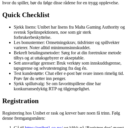
hvor du spiller, bør du følge disse rådene for en trygg opplevelse.
Quick Checklist
Sjekk lisens: Unibet har lisens fra Malta Gaming Authority og
svensk Spelinspektionen, noe som gir sterk
forbrukerbeskyttelse.
Les bonustermer: Omsetningskrav, tidsfrister og spillvekter
varierer. Noter alltid minimumsinnskuddet.
Bekreft betalingsmetoder: Sørg for at din foretrukne metode
tilbys og at uttaksgebyrer er akseptable.
Sett ansvarlige grenser: Bruk verktøy som innskuddsgrense,
tapsgrense og selvutestenging fra dag én.
Test kundestøtte: Chat eller e-post bør svare innen rimelig tid.
Prøv før du setter inn penger.
Sjekk spillutvalg: Se om favorittspillene dine har
konkurransedyktig RTP og tilgjengelighet.
Registration
Registrering hos Unibet er rask og krever bare noen få trinn. Følg
denne fremgangsmåten:
Gå til
https://unibet1.co.no/
og klikk på ‘Registrer deg’ øverst