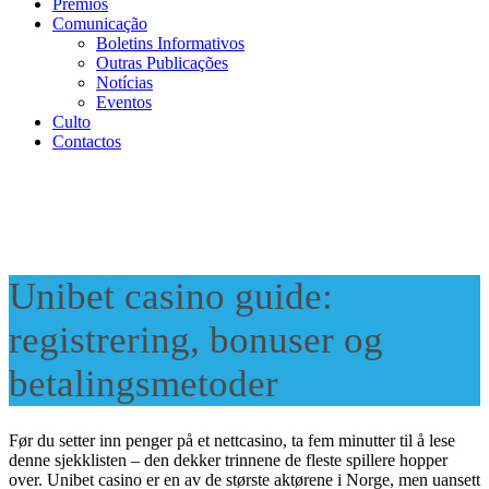
Prémios
Comunicação
Boletins Informativos
Outras Publicações
Notícias
Eventos
Culto
Contactos
Unibet casino guide:
registrering, bonuser og
betalingsmetoder
Før du setter inn penger på et nettcasino, ta fem minutter til å lese
denne sjekklisten – den dekker trinnene de fleste spillere hopper
over. Unibet casino er en av de største aktørene i Norge, men uansett