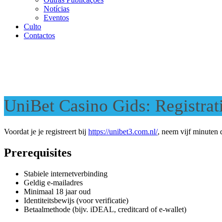
Notícias
Eventos
Culto
Contactos
UniBet Casino Gids: Registra
Voordat je je registreert bij
https://unibet3.com.nl/
, neem vijf minuten 
Prerequisites
Stabiele internetverbinding
Geldig e-mailadres
Minimaal 18 jaar oud
Identiteitsbewijs (voor verificatie)
Betaalmethode (bijv. iDEAL, creditcard of e-wallet)