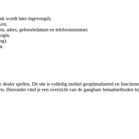
ink wordt later ingevoegd).
ven.
naam, adres, geboortedatum en telefoonnummer.
ogin.
ng).
t.
e dealer spellen. De site is volledig mobiel geoptimaliseerd en function
en. Hieronder vind je een overzicht van de gangbare betaalmethoden bi