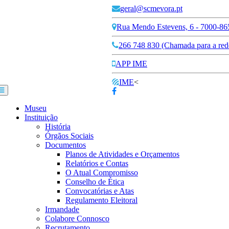
geral@scmevora.pt
Rua Mendo Estevens, 6 - 7000-86
266 748 830 (Chamada para a rede
APP IME
IME
<
Museu
Instituição
História
Órgãos Sociais
Documentos
Planos de Atividades e Orçamentos
Relatórios e Contas
O Atual Compromisso
Conselho de Ética
Convocatórias e Atas
Regulamento Eleitoral
Irmandade
Colabore Connosco
Recrutamento