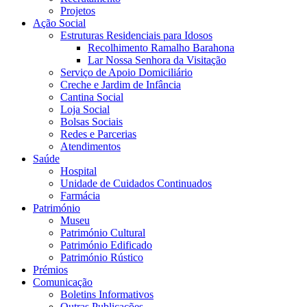
Projetos
Ação Social
Estruturas Residenciais para Idosos
Recolhimento Ramalho Barahona
Lar Nossa Senhora da Visitação
Serviço de Apoio Domiciliário
Creche e Jardim de Infância
Cantina Social
Loja Social
Bolsas Sociais
Redes e Parcerias
Atendimentos
Saúde
Hospital
Unidade de Cuidados Continuados
Farmácia
Património
Museu
Património Cultural
Património Edificado
Património Rústico
Prémios
Comunicação
Boletins Informativos
Outras Publicações