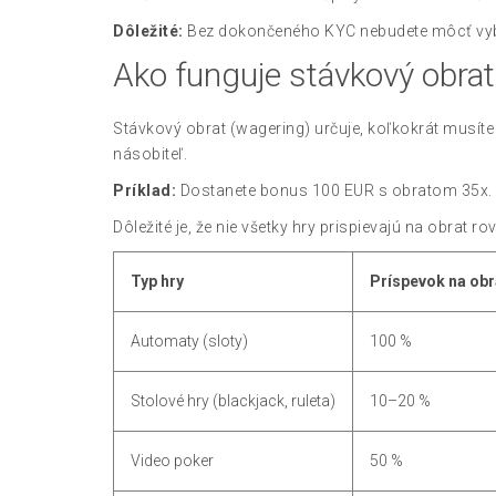
Dôležité:
Bez dokončeného KYC nebudete môcť vybera
Ako funguje stávkový obrat
Stávkový obrat (wagering) určuje, koľkokrát musít
násobiteľ.
Príklad:
Dostanete bonus 100 EUR s obratom 35x. T
Dôležité je, že nie všetky hry prispievajú na obrat ro
Typ hry
Príspevok na obr
Automaty (sloty)
100 %
Stolové hry (blackjack, ruleta)
10–20 %
Video poker
50 %