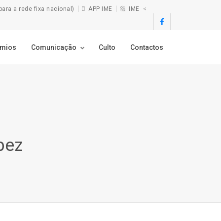
ra a rede fixa nacional)
APP IME
IME
<
émios
Comunicação
Culto
Contactos
bez