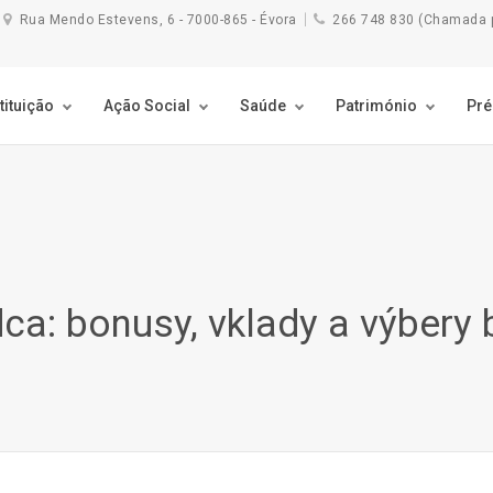
Rua Mendo Estevens, 6 - 7000-865 - Évora
266 748 830 (Chamada pa
tituição
Ação Social
Saúde
Património
Pr
ca: bonusy, vklady a výbery 