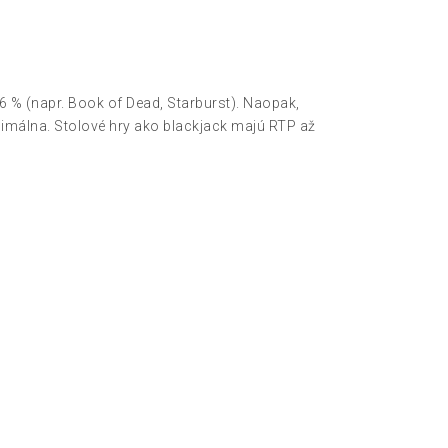
6 % (napr. Book of Dead, Starburst). Naopak,
nimálna. Stolové hry ako blackjack majú RTP až