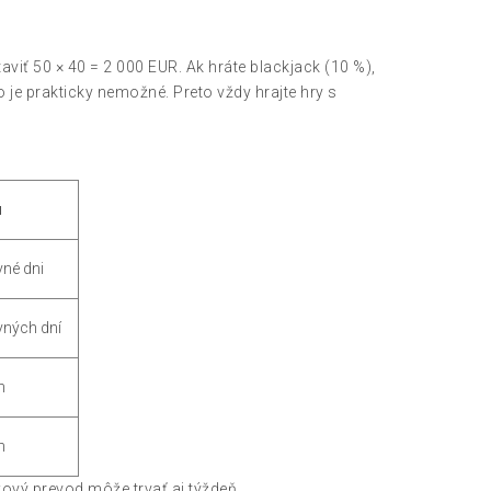
iť 50 × 40 = 2 000 EUR. Ak hráte blackjack (10 %),
o je prakticky nemožné. Preto vždy hrajte hry s
u
né dni
ných dní
n
n
kový prevod môže trvať aj týždeň.