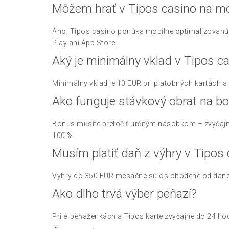
Môžem hrať v Tipos casino na mob
Áno, Tipos casino ponúka mobilne optimalizovanú 
Play ani App Store.
Aký je minimálny vklad v Tipos c
Minimálny vklad je 10 EUR pri platobných kartách
Ako funguje stávkový obrat na b
Bonus musíte pretočiť určitým násobkom – zvyčajn
100 %.
Musím platiť daň z výhry v Tipos
Výhry do 350 EUR mesačne sú oslobodené od dane. 
Ako dlho trvá výber peňazí?
Pri e‑peňaženkách a Tipos karte zvyčajne do 24 ho