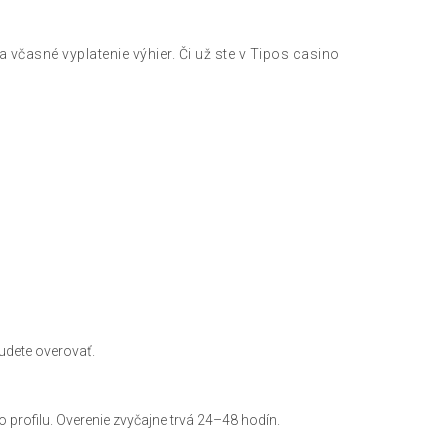
 včasné vyplatenie výhier. Či už ste v Tipos casino
budete overovať.
o profilu. Overenie zvyčajne trvá 24–48 hodín.