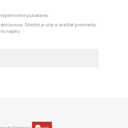
 bezpečnostné požiadavky.
é bonusy. Dôležité je vždy si prečítať podmienky
hru naplno.