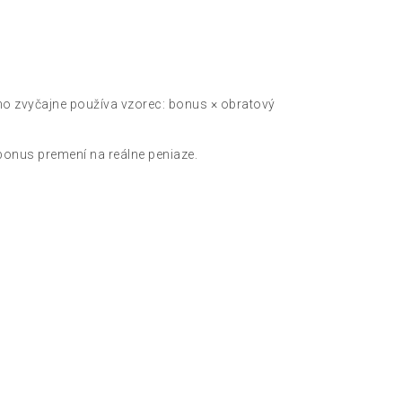
ino zvyčajne používa vzorec: bonus × obratový
bonus premení na reálne peniaze.