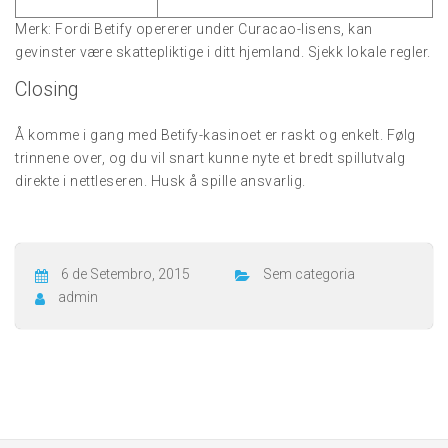
Merk: Fordi Betify opererer under Curacao-lisens, kan
gevinster være skattepliktige i ditt hjemland. Sjekk lokale regler.
Closing
Å komme i gang med Betify-kasinoet er raskt og enkelt. Følg
trinnene over, og du vil snart kunne nyte et bredt spillutvalg
direkte i nettleseren. Husk å spille ansvarlig.
6 de Setembro, 2015
Sem categoria
admin