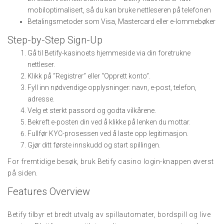
mobiloptimalisert, så du kan bruke nettleseren på telefonen
Betalingsmetoder som Visa, Mastercard eller e-lommebøker
Step-by-Step Sign-Up
Gå til Betify-kasinoets hjemmeside via din foretrukne
nettleser.
Klikk på “Registrer” eller “Opprett konto”.
Fyll inn nødvendige opplysninger: navn, e-post, telefon,
adresse.
Velg et sterkt passord og godta vilkårene.
Bekreft e-posten din ved å klikke på lenken du mottar.
Fullfør KYC-prosessen ved å laste opp legitimasjon.
Gjør ditt første innskudd og start spillingen.
For fremtidige besøk, bruk Betify casino login-knappen øverst
på siden.
Features Overview
Betify tilbyr et bredt utvalg av spillautomater, bordspill og live