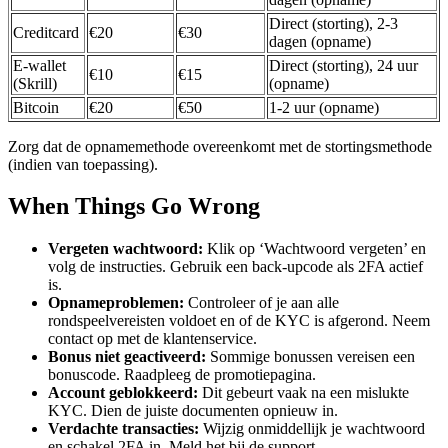
Direct (storting), 2-3
Creditcard
€20
€30
dagen (opname)
E-wallet
Direct (storting), 24 uur
€10
€15
(Skrill)
(opname)
Bitcoin
€20
€50
1-2 uur (opname)
Zorg dat de opnamemethode overeenkomt met de stortingsmethode
(indien van toepassing).
When Things Go Wrong
Vergeten wachtwoord:
Klik op ‘Wachtwoord vergeten’ en
volg de instructies. Gebruik een back-upcode als 2FA actief
is.
Opnameproblemen:
Controleer of je aan alle
rondspeelvereisten voldoet en of de KYC is afgerond. Neem
contact op met de klantenservice.
Bonus niet geactiveerd:
Sommige bonussen vereisen een
bonuscode. Raadpleeg de promotiepagina.
Account geblokkeerd:
Dit gebeurt vaak na een mislukte
KYC. Dien de juiste documenten opnieuw in.
Verdachte transacties:
Wijzig onmiddellijk je wachtwoord
en schakel 2FA in. Meld het bij de support.