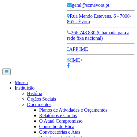
geral@scmevora.pt
Rua Mendo Estevens, 6 - 7000-
865 - Évora
266 748 830 (Chamada para a
rede fixa nacional)
APP IME
IME
<
Museu
Instituição
História
Órgãos Sociais
Documentos
Planos de Atividades e Orçamentos
Relatórios e Contas
O Atual Compromisso
Conselho de Ética
Convocatórias e Atas