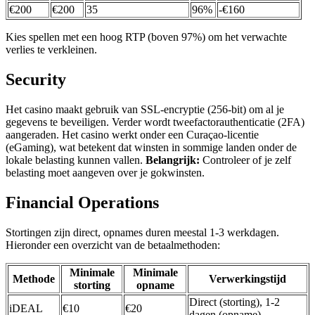
€200
€200
35
96%
-€160
Kies spellen met een hoog RTP (boven 97%) om het verwachte
verlies te verkleinen.
Security
Het casino maakt gebruik van SSL-encryptie (256-bit) om al je
gegevens te beveiligen. Verder wordt tweefactorauthenticatie (2FA)
aangeraden. Het casino werkt onder een Curaçao-licentie
(eGaming), wat betekent dat winsten in sommige landen onder de
lokale belasting kunnen vallen.
Belangrijk:
Controleer of je zelf
belasting moet aangeven over je gokwinsten.
Financial Operations
Stortingen zijn direct, opnames duren meestal 1-3 werkdagen.
Hieronder een overzicht van de betaalmethoden:
Minimale
Minimale
Methode
Verwerkingstijd
storting
opname
Direct (storting), 1-2
iDEAL
€10
€20
dagen (opname)