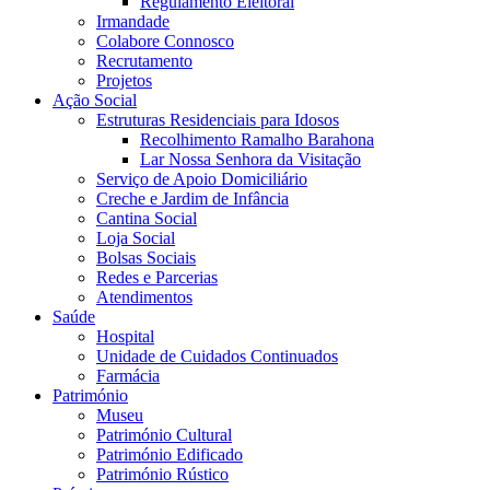
Regulamento Eleitoral
Irmandade
Colabore Connosco
Recrutamento
Projetos
Ação Social
Estruturas Residenciais para Idosos
Recolhimento Ramalho Barahona
Lar Nossa Senhora da Visitação
Serviço de Apoio Domiciliário
Creche e Jardim de Infância
Cantina Social
Loja Social
Bolsas Sociais
Redes e Parcerias
Atendimentos
Saúde
Hospital
Unidade de Cuidados Continuados
Farmácia
Património
Museu
Património Cultural
Património Edificado
Património Rústico