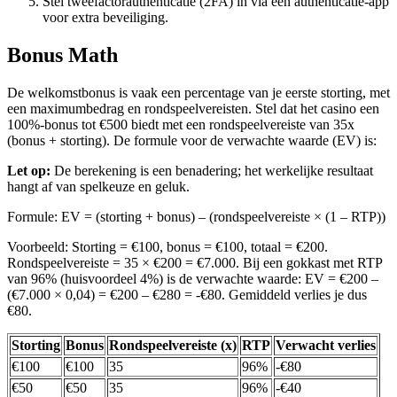
Stel tweefactorauthenticatie (2FA) in via een authenticatie-app
voor extra beveiliging.
Bonus Math
De welkomstbonus is vaak een percentage van je eerste storting, met
een maximumbedrag en rondspeelvereisten. Stel dat het casino een
100%-bonus tot €500 biedt met een rondspeelvereiste van 35x
(bonus + storting). De formule voor de verwachte waarde (EV) is:
Let op:
De berekening is een benadering; het werkelijke resultaat
hangt af van spelkeuze en geluk.
Formule: EV = (storting + bonus) – (rondspeelvereiste × (1 – RTP))
Voorbeeld: Storting = €100, bonus = €100, totaal = €200.
Rondspeelvereiste = 35 × €200 = €7.000. Bij een gokkast met RTP
van 96% (huisvoordeel 4%) is de verwachte waarde: EV = €200 –
(€7.000 × 0,04) = €200 – €280 = -€80. Gemiddeld verlies je dus
€80.
Storting
Bonus
Rondspeelvereiste (x)
RTP
Verwacht verlies
€100
€100
35
96%
-€80
€50
€50
35
96%
-€40