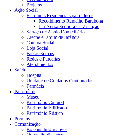
Projetos
Ação Social
Estruturas Residenciais para Idosos
Recolhimento Ramalho Barahona
Lar Nossa Senhora da Visitação
Serviço de Apoio Domiciliário
Creche e Jardim de Infância
Cantina Social
Loja Social
Bolsas Sociais
Redes e Parcerias
Atendimentos
Saúde
Hospital
Unidade de Cuidados Continuados
Farmácia
Património
Museu
Património Cultural
Património Edificado
Património Rústico
Prémios
Comunicação
Boletins Informativos
Outras Publicações