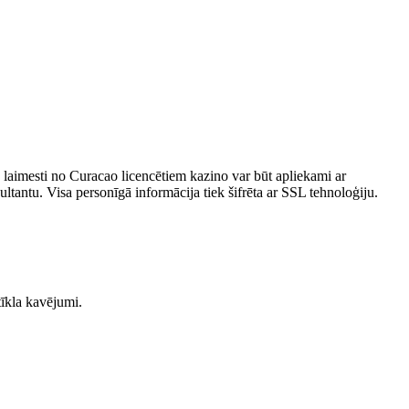
 laimesti no Curacao licencētiem kazino var būt apliekami ar
tantu. Visa personīgā informācija tiek šifrēta ar SSL tehnoloģiju.
tīkla kavējumi.