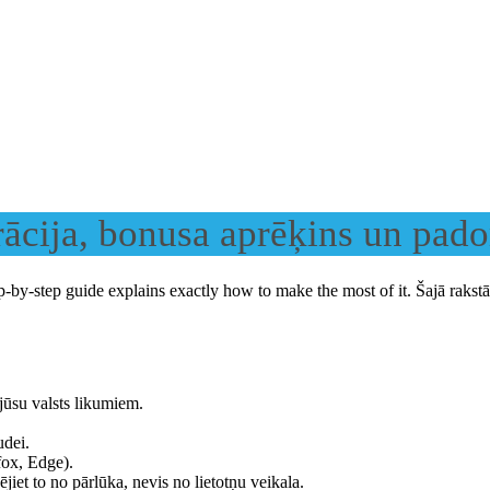
rācija, bonusa aprēķins un pad
p-by-step guide explains exactly how to make the most of it. Šajā rakstā
ūsu valsts likumiem.
udei.
fox, Edge).
iet to no pārlūka, nevis no lietotņu veikala.