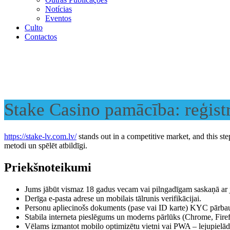
Notícias
Eventos
Culto
Contactos
Stake Casino pamācība: reģist
https://stake-lv.com.lv/
stands out in a competitive market, and this ste
metodi un spēlēt atbildīgi.
Priekšnoteikumi
Jums jābūt vismaz 18 gadus vecam vai pilngadīgam saskaņā ar j
Derīga e-pasta adrese un mobilais tālrunis verifikācijai.
Personu apliecinošs dokuments (pase vai ID karte) KYC pārba
Stabila interneta pieslēgums un moderns pārlūks (Chrome, Fire
Vēlams izmantot mobilo optimizētu vietni vai PWA – lejupielādēj