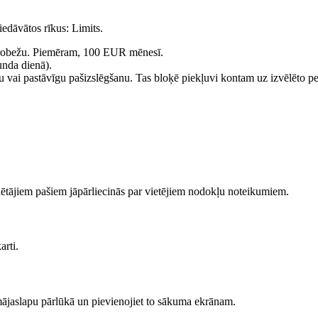
piedāvātos rīkus: Limits.
s robežu. Piemēram, 100 EUR mēnesī.
unda dienā).
idu vai pastāvīgu pašizslēgšanu. Tas bloķē piekļuvi kontam uz izvēlēto p
ēlētājiem pašiem jāpārliecinās par vietējiem nodokļu noteikumiem.
arti.
 mājaslapu pārlūkā un pievienojiet to sākuma ekrānam.