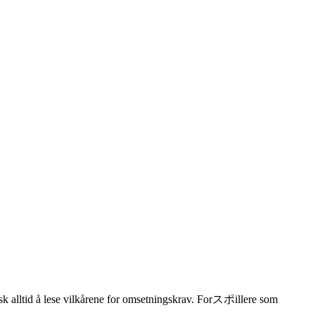
usk alltid å lese vilkårene for omsetningskrav. Forスポillere som