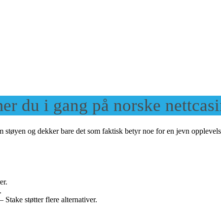
er du i gang på norske nettcas
støyen og dekker bare det som faktisk betyr noe for en jevn opplevelse. 
er.
.
Stake støtter flere alternativer.