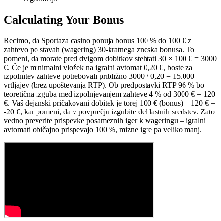
Calculating Your Bonus
Recimo, da Sportaza casino ponuja bonus 100 % do 100 € z
zahtevo po stavah (wagering) 30-kratnega zneska bonusa. To
pomeni, da morate pred dvigom dobitkov stehtati 30 × 100 € = 3000
€. Če je minimalni vložek na igralni avtomat 0,20 €, boste za
izpolnitev zahteve potrebovali približno 3000 / 0,20 = 15.000
vrtljajev (brez upoštevanja RTP). Ob predpostavki RTP 96 % bo
teoretična izguba med izpolnjevanjem zahteve 4 % od 3000 € = 120
€. Vaš dejanski pričakovani dobitek je torej 100 € (bonus) – 120 € =
-20 €, kar pomeni, da v povprečju izgubite del lastnih sredstev. Zato
vedno preverite prispevke posameznih iger k wageringu – igralni
avtomati običajno prispevajo 100 %, mizne igre pa veliko manj.