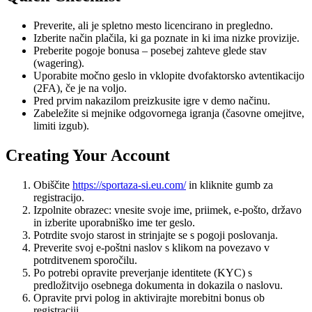
Preverite, ali je spletno mesto licencirano in pregledno.
Izberite način plačila, ki ga poznate in ki ima nizke provizije.
Preberite pogoje bonusa – posebej zahteve glede stav
(wagering).
Uporabite močno geslo in vklopite dvofaktorsko avtentikacijo
(2FA), če je na voljo.
Pred prvim nakazilom preizkusite igre v demo načinu.
Zabeležite si mejnike odgovornega igranja (časovne omejitve,
limiti izgub).
Creating Your Account
Obiščite
https://sportaza-si.eu.com/
in kliknite gumb za
registracijo.
Izpolnite obrazec: vnesite svoje ime, priimek, e-pošto, državo
in izberite uporabniško ime ter geslo.
Potrdite svojo starost in strinjajte se s pogoji poslovanja.
Preverite svoj e-poštni naslov s klikom na povezavo v
potrditvenem sporočilu.
Po potrebi opravite preverjanje identitete (KYC) s
predložitvijo osebnega dokumenta in dokazila o naslovu.
Opravite prvi polog in aktivirajte morebitni bonus ob
registraciji.