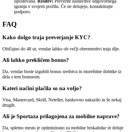
upoštevana.
Rešitev:
Preverite nastavitve odgovornega
igranja v svojem profilu. Če ne delujejo, kontaktirajte
podporo.
FAQ
Kako dolgo traja preverjanje KYC?
Običajno do 48 ur, vendar lahko ob večji obremenitvi traja dlje.
Ali lahko prekličem bonus?
Da, vendar boste izgubili bonus sredstva in morebitne dobitke iz
dela s tem bonusom.
Kateri načini plačila so na voljo?
Visa, Mastercard, Skrill, Neteller, bankovno nakazilo in še nekaj
drugih.
Ali je Sportaza prilagojena za mobilne naprave?
Da, spletno mesto je optimizirano za mobilne brskalnike in deluje