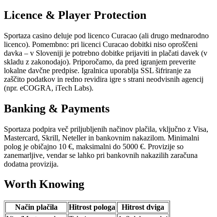
Licence & Player Protection
Sportaza casino deluje pod licenco Curacao (ali drugo mednarodno
licenco). Pomembno: pri licenci Curacao dobitki niso oproščeni
davka – v Sloveniji je potrebno dobitke prijaviti in plačati davek (v
skladu z zakonodajo). Priporočamo, da pred igranjem preverite
lokalne davčne predpise. Igralnica uporablja SSL šifriranje za
zaščito podatkov in redno revidira igre s strani neodvisnih agencij
(npr. eCOGRA, iTech Labs).
Banking & Payments
Sportaza podpira več priljubljenih načinov plačila, vključno z Visa,
Mastercard, Skrill, Neteller in bankovnim nakazilom. Minimalni
polog je običajno 10 €, maksimalni do 5000 €. Provizije so
zanemarljive, vendar se lahko pri bankovnih nakazilih zaračuna
dodatna provizija.
Worth Knowing
Način plačila
Hitrost pologa
Hitrost dviga