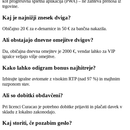
kot progresivna spletna aplikacija (PWA) – ne zahteva prenosa iz
trgovine.
Kaj je najnižji znesek dviga?
Običajno 20 € za e-denarnice in 50 € za bančna nakazila.
Ali obstajajo dnevne omejitve dvigov?
Da, običajna dnevna omejitev je 2000 €, vendar lahko za VIP
igralce veljajo višje omejitve.
Kako lahko odigram bonus najhitreje?
Izbirajte igralne avtomate z visokim RTP (nad 97 %) in majhnim
razponom stav.
Ali so dobitki obdavčeni?
Pri licenci Curacao je potrebno dobitke prijaviti in plačati davek v
skladu z lokalno zakonodajo.
Kaj storiti, če pozabim geslo?