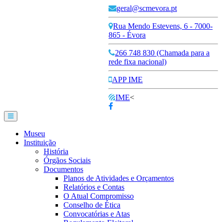
geral@scmevora.pt
Rua Mendo Estevens, 6 - 7000-
865 - Évora
266 748 830 (Chamada para a
rede fixa nacional)
APP IME
IME
<
Museu
Instituição
História
Órgãos Sociais
Documentos
Planos de Atividades e Orçamentos
Relatórios e Contas
O Atual Compromisso
Conselho de Ética
Convocatórias e Atas