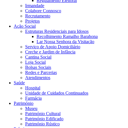
Regulamento Eleitoral
Irmandade
Colabore Connosco
Recrutamento
Projetos
Ação Social
Estruturas Residenciais para Idosos
Recolhimento Ramalho Barahona
Lar Nossa Senhora da Visitação
Serviço de Apoio Domiciliário
Creche e Jardim de Infância
Cantina Social
Loja Social
Bolsas Sociais
Redes e Parcerias
Atendimentos
Saúde
Hospital
Unidade de Cuidados Continuados
Farmácia
Património
Museu
Património Cultural
Património Edificado
Património Rústico