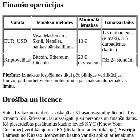
Finanšu operācijas
Minimālā
Valūta
Iemaksu metodes
Izmaksu laiks
iemaksa
1-3 darbadienas
Visa, Mastercard,
(e-maki), 3-5
EUR, USD
Skrill, Neteller,
10 €
darbadienas
bankas pārskaitījums
(kartes)
Bitcoin, Ethereum,
20 €
Kriptovalūtas
līdz 24 stundām
Litecoin
ekvivalents
Piezīme:
Izmaksas iespējamas tikai pēc pilnīgas verifikācijas.
Lūdzu, pārbaudiet vietnes noteikumus par maksimālo izmaksas
limitu.
Drošība un licence
Spins Lv kazino darbojas saskaņā ar Kirasao e-gaming licenci. Tas
izmanto SSL šifrēšanu, lai aizsargātu jūsu personas un finanšu datus.
Kā piesardzības pasākumus kazino ievieš KYC (Know Your
Customer) verifikāciju un 2FA (divfaktoru autentifikāciju).
Svarīgi:
Laimesti no Kirasao licencētiem kazino var tikt aplikti ar ienākuma