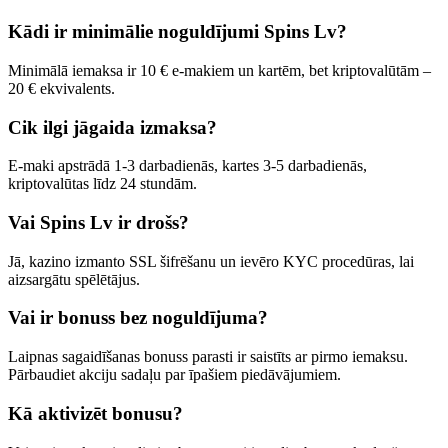
Kādi ir minimālie noguldījumi Spins Lv?
Minimālā iemaksa ir 10 € e-makiem un kartēm, bet kriptovalūtām –
20 € ekvivalents.
Cik ilgi jāgaida izmaksa?
E-maki apstrādā 1-3 darbadienās, kartes 3-5 darbadienās,
kriptovalūtas līdz 24 stundām.
Vai Spins Lv ir drošs?
Jā, kazino izmanto SSL šifrēšanu un ievēro KYC procedūras, lai
aizsargātu spēlētājus.
Vai ir bonuss bez noguldījuma?
Laipnas sagaidīšanas bonuss parasti ir saistīts ar pirmo iemaksu.
Pārbaudiet akciju sadaļu par īpašiem piedāvājumiem.
Kā aktivizēt bonusu?