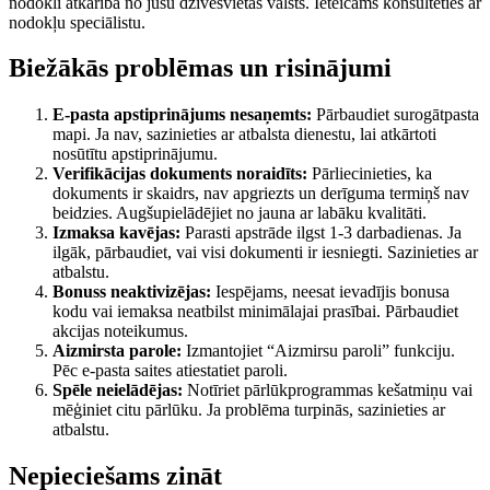
nodokli atkarībā no jūsu dzīvesvietas valsts. Ieteicams konsultēties ar
nodokļu speciālistu.
Biežākās problēmas un risinājumi
E-pasta apstiprinājums nesaņemts:
Pārbaudiet surogātpasta
mapi. Ja nav, sazinieties ar atbalsta dienestu, lai atkārtoti
nosūtītu apstiprinājumu.
Verifikācijas dokuments noraidīts:
Pārliecinieties, ka
dokuments ir skaidrs, nav apgriezts un derīguma termiņš nav
beidzies. Augšupielādējiet no jauna ar labāku kvalitāti.
Izmaksa kavējas:
Parasti apstrāde ilgst 1-3 darbadienas. Ja
ilgāk, pārbaudiet, vai visi dokumenti ir iesniegti. Sazinieties ar
atbalstu.
Bonuss neaktivizējas:
Iespējams, neesat ievadījis bonusa
kodu vai iemaksa neatbilst minimālajai prasībai. Pārbaudiet
akcijas noteikumus.
Aizmirsta parole:
Izmantojiet “Aizmirsu paroli” funkciju.
Pēc e-pasta saites atiestatiet paroli.
Spēle neielādējas:
Notīriet pārlūkprogrammas kešatmiņu vai
mēģiniet citu pārlūku. Ja problēma turpinās, sazinieties ar
atbalstu.
Nepieciešams zināt