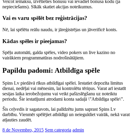
Veicot iemaksu, izvēlieties bonusu vai ievadiet bonusa kodu (ja
nepieciešams). Sīkāk skatiet akcijas noteikumus.
Vai es varu spēlēt bez reģistrācijas?
Nē, lai spēlētu reālu naudu, ir jāreģistrējas un jāverificē konts.
Kādas spēles ir pieejamas?
Spēļu automāti, galda spēles, video pokers un live kazino no
vairākiem programmatūras nodrošinātājiem.
Papildu padomi: Atbildīga spēle
Spins Lv piedāvā rīkus atbildīgai spēlei. Iestatiet depozīta limitus
dienai, nedēļai vai mēnesim, lai kontrolētu tēriņus. Varat arī iestatīt
sesijas laika ierobežojumu vai veikt pašizslēgšanu uz noteiktu
periodu. Šie iestatījumi atrodami konta sadaļā \”Atbildīga spēle\”.
Šis ceļvedis ir sagatavots, lai palīdzētu jums saprast Spins Lv
darbību. Vienmēr spēlējiet atbildīgi un neieguldiet vairāk, nekā varat
atļauties zaudēt.
8 de Novembro, 2015
Sem categoria
admin