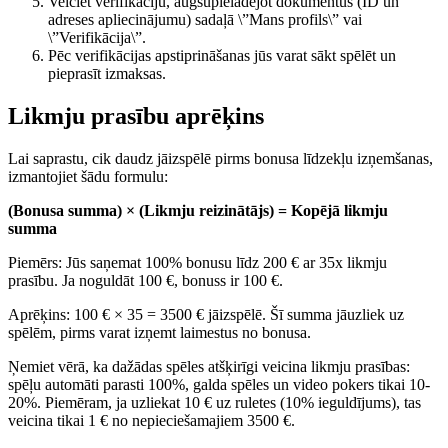
Veiciet verifikāciju, augšupielādējot dokumentus (ID un
adreses apliecinājumu) sadaļā \”Mans profils\” vai
\”Verifikācija\”.
Pēc verifikācijas apstiprināšanas jūs varat sākt spēlēt un
pieprasīt izmaksas.
Likmju prasību aprēķins
Lai saprastu, cik daudz jāizspēlē pirms bonusa līdzekļu izņemšanas,
izmantojiet šādu formulu:
(Bonusa summa) × (Likmju reizinātājs) = Kopējā likmju
summa
Piemērs: Jūs saņemat 100% bonusu līdz 200 € ar 35x likmju
prasību. Ja noguldāt 100 €, bonuss ir 100 €.
Aprēķins: 100 € × 35 = 3500 € jāizspēlē. Šī summa jāuzliek uz
spēlēm, pirms varat izņemt laimestus no bonusa.
Ņemiet vērā, ka dažādas spēles atšķirīgi veicina likmju prasības:
spēļu automāti parasti 100%, galda spēles un video pokers tikai 10-
20%. Piemēram, ja uzliekat 10 € uz ruletes (10% ieguldījums), tas
veicina tikai 1 € no nepieciešamajiem 3500 €.