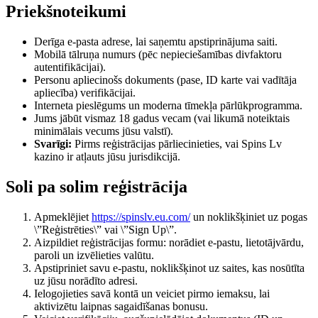
Priekšnoteikumi
Derīga e-pasta adrese, lai saņemtu apstiprinājuma saiti.
Mobilā tālruņa numurs (pēc nepieciešamības divfaktoru
autentifikācijai).
Personu apliecinošs dokuments (pase, ID karte vai vadītāja
apliecība) verifikācijai.
Interneta pieslēgums un moderna tīmekļa pārlūkprogramma.
Jums jābūt vismaz 18 gadus vecam (vai likumā noteiktais
minimālais vecums jūsu valstī).
Svarīgi:
Pirms reģistrācijas pārliecinieties, vai Spins Lv
kazino ir atļauts jūsu jurisdikcijā.
Soli pa solim reģistrācija
Apmeklējiet
https://spinslv.eu.com/
un noklikšķiniet uz pogas
\”Reģistrēties\” vai \”Sign Up\”.
Aizpildiet reģistrācijas formu: norādiet e-pastu, lietotājvārdu,
paroli un izvēlieties valūtu.
Apstipriniet savu e-pastu, noklikšķinot uz saites, kas nosūtīta
uz jūsu norādīto adresi.
Ielogojieties savā kontā un veiciet pirmo iemaksu, lai
aktivizētu laipnas sagaidīšanas bonusu.