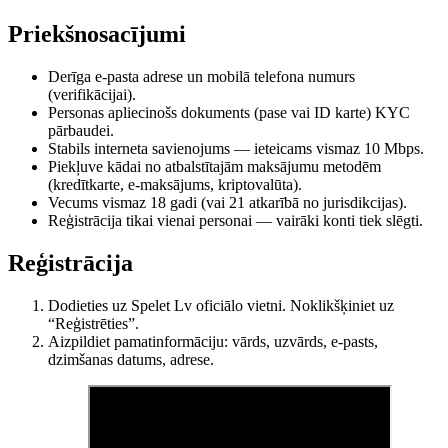
Priekšnosacījumi
Derīga e-pasta adrese un mobilā telefona numurs
(verifikācijai).
Personas apliecinošs dokuments (pase vai ID karte) KYC
pārbaudei.
Stabils interneta savienojums — ieteicams vismaz 10 Mbps.
Piekļuve kādai no atbalstītajām maksājumu metodēm
(kredītkarte, e-maksājums, kriptovalūta).
Vecums vismaz 18 gadi (vai 21 atkarībā no jurisdikcijas).
Reģistrācija tikai vienai personai — vairāki konti tiek slēgti.
Reģistrācija
Dodieties uz Spelet Lv oficiālo vietni. Noklikšķiniet uz
“Reģistrēties”.
Aizpildiet pamatinformāciju: vārds, uzvārds, e-pasts,
dzimšanas datums, adrese.