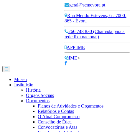
geral@scmevora.pt
Rua Mendo Estevens, 6 - 7000-
865 - Évora
266 748 830 (Chamada para a
rede fixa nacional)
APP IME
IME
<
Museu
Instituição
História
Órgãos Sociais
Documentos
Planos de Atividades e Orçamentos
Relatórios e Contas
O Atual Compromisso
Conselho de Ética
Convocatórias e Atas