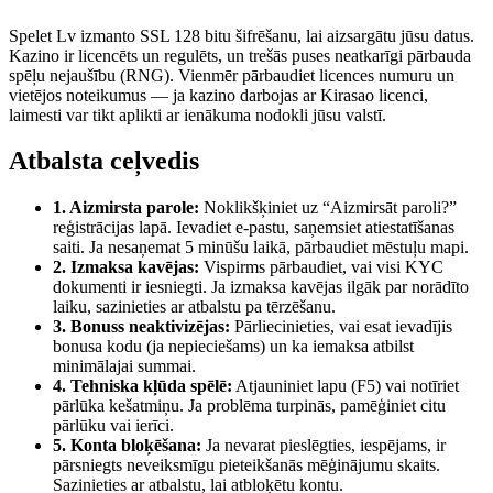
Spelet Lv izmanto SSL 128 bitu šifrēšanu, lai aizsargātu jūsu datus.
Kazino ir licencēts un regulēts, un trešās puses neatkarīgi pārbauda
spēļu nejaušību (RNG). Vienmēr pārbaudiet licences numuru un
vietējos noteikumus — ja kazino darbojas ar Kirasao licenci,
laimesti var tikt aplikti ar ienākuma nodokli jūsu valstī.
Atbalsta ceļvedis
1. Aizmirsta parole:
Noklikšķiniet uz “Aizmirsāt paroli?”
reģistrācijas lapā. Ievadiet e-pastu, saņemsiet atiestatīšanas
saiti. Ja nesaņemat 5 minūšu laikā, pārbaudiet mēstuļu mapi.
2. Izmaksa kavējas:
Vispirms pārbaudiet, vai visi KYC
dokumenti ir iesniegti. Ja izmaksa kavējas ilgāk par norādīto
laiku, sazinieties ar atbalstu pa tērzēšanu.
3. Bonuss neaktivizējas:
Pārliecinieties, vai esat ievadījis
bonusa kodu (ja nepieciešams) un ka iemaksa atbilst
minimālajai summai.
4. Tehniska kļūda spēlē:
Atjauniniet lapu (F5) vai notīriet
pārlūka kešatmiņu. Ja problēma turpinās, pamēģiniet citu
pārlūku vai ierīci.
5. Konta bloķēšana:
Ja nevarat pieslēgties, iespējams, ir
pārsniegts neveiksmīgu pieteikšanās mēģinājumu skaits.
Sazinieties ar atbalstu, lai atbloķētu kontu.