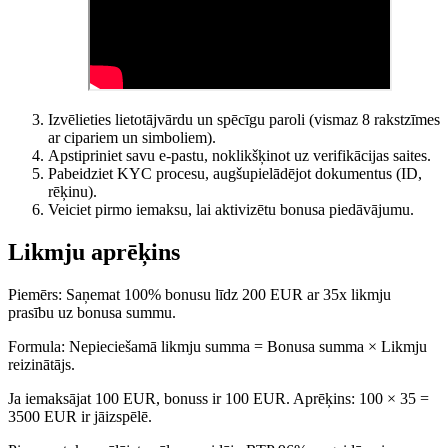
Izvēlieties lietotājvārdu un spēcīgu paroli (vismaz 8 rakstzīmes
ar cipariem un simboliem).
Apstipriniet savu e-pastu, noklikšķinot uz verifikācijas saites.
Pabeidziet KYC procesu, augšupielādējot dokumentus (ID,
rēķinu).
Veiciet pirmo iemaksu, lai aktivizētu bonusa piedāvājumu.
Likmju aprēķins
Piemērs: Saņemat 100% bonusu līdz 200 EUR ar 35x likmju
prasību uz bonusa summu.
Formula: Nepieciešamā likmju summa = Bonusa summa × Likmju
reizinātājs.
Ja iemaksājat 100 EUR, bonuss ir 100 EUR. Aprēķins: 100 × 35 =
3500 EUR ir jāizspēlē.