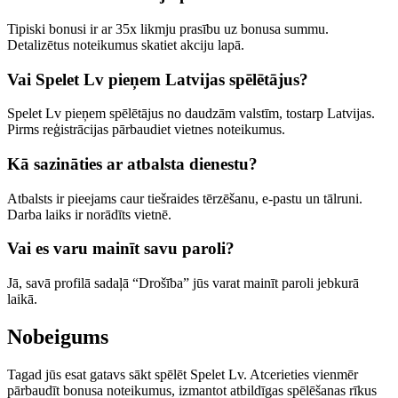
Tipiski bonusi ir ar 35x likmju prasību uz bonusa summu.
Detalizētus noteikumus skatiet akciju lapā.
Vai Spelet Lv pieņem Latvijas spēlētājus?
Spelet Lv pieņem spēlētājus no daudzām valstīm, tostarp Latvijas.
Pirms reģistrācijas pārbaudiet vietnes noteikumus.
Kā sazināties ar atbalsta dienestu?
Atbalsts ir pieejams caur tiešraides tērzēšanu, e-pastu un tālruni.
Darba laiks ir norādīts vietnē.
Vai es varu mainīt savu paroli?
Jā, savā profilā sadaļā “Drošība” jūs varat mainīt paroli jebkurā
laikā.
Nobeigums
Tagad jūs esat gatavs sākt spēlēt Spelet Lv. Atcerieties vienmēr
pārbaudīt bonusa noteikumus, izmantot atbildīgas spēlēšanas rīkus