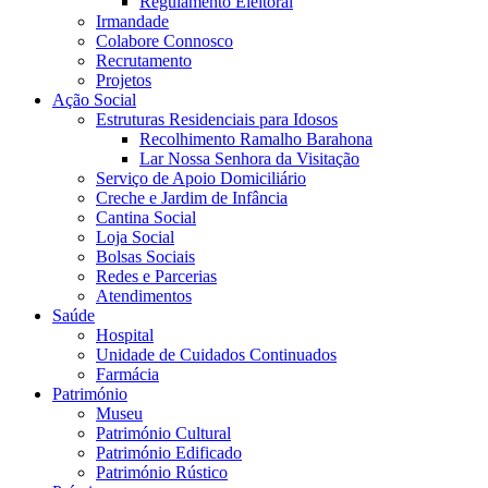
Regulamento Eleitoral
Irmandade
Colabore Connosco
Recrutamento
Projetos
Ação Social
Estruturas Residenciais para Idosos
Recolhimento Ramalho Barahona
Lar Nossa Senhora da Visitação
Serviço de Apoio Domiciliário
Creche e Jardim de Infância
Cantina Social
Loja Social
Bolsas Sociais
Redes e Parcerias
Atendimentos
Saúde
Hospital
Unidade de Cuidados Continuados
Farmácia
Património
Museu
Património Cultural
Património Edificado
Património Rústico