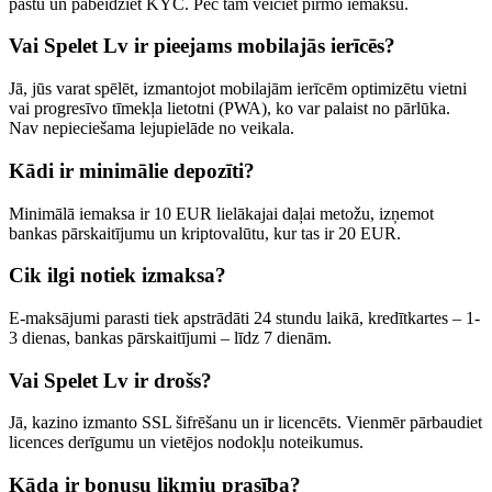
pastu un pabeidziet KYC. Pēc tam veiciet pirmo iemaksu.
Vai Spelet Lv ir pieejams mobilajās ierīcēs?
Jā, jūs varat spēlēt, izmantojot mobilajām ierīcēm optimizētu vietni
vai progresīvo tīmekļa lietotni (PWA), ko var palaist no pārlūka.
Nav nepieciešama lejupielāde no veikala.
Kādi ir minimālie depozīti?
Minimālā iemaksa ir 10 EUR lielākajai daļai metožu, izņemot
bankas pārskaitījumu un kriptovalūtu, kur tas ir 20 EUR.
Cik ilgi notiek izmaksa?
E-maksājumi parasti tiek apstrādāti 24 stundu laikā, kredītkartes – 1-
3 dienas, bankas pārskaitījumi – līdz 7 dienām.
Vai Spelet Lv ir drošs?
Jā, kazino izmanto SSL šifrēšanu un ir licencēts. Vienmēr pārbaudiet
licences derīgumu un vietējos nodokļu noteikumus.
Kāda ir bonusu likmju prasība?