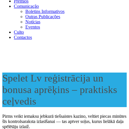
Prémios
Comunicação
Boletins Informativos
Outras Publicações
Notícias
Eventos
Culto
Contactos
Spelet Lv reģistrācija un
bonusa aprēķins – praktisks
ceļvedis
Pirms veikt iemaksu jebkurā tiešsaistes kazino, veltiet piecas minūtes
šīs kontrolsaraksta izlasīšanai — tas aptver soļus, kurus lielākā daļa
spēlētāju izlaiž.