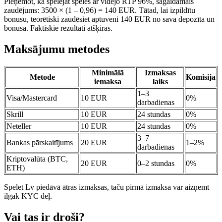
Pieņemot, ka spēlējat spēles ar vidējo RTP 96%, sagaidāmais
zaudējums: 3500 × (1 – 0,96) = 140 EUR. Tātad, lai izpildītu
bonusu, teorētiski zaudēsiet aptuveni 140 EUR no sava depozīta un
bonusa. Faktiskie rezultāti atšķiras.
Maksājumu metodes
Minimālā
Izmaksas
Metode
Komisija
iemaksa
laiks
1–3
Visa/Mastercard
10 EUR
0%
darbadienas
Skrill
10 EUR
24 stundas
0%
Neteller
10 EUR
24 stundas
0%
3–7
Bankas pārskaitījums
20 EUR
1–2%
darbadienas
Kriptovalūta (BTC,
20 EUR
0–2 stundas
0%
ETH)
Spelet Lv piedāvā ātras izmaksas, taču pirmā izmaksa var aizņemt
ilgāk KYC dēļ.
Vai tas ir droši?