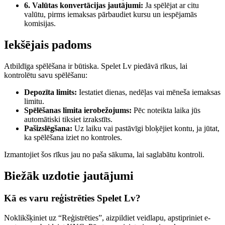
6. Valūtas konvertācijas jautājumi:
Ja spēlējat ar citu
valūtu, pirms iemaksas pārbaudiet kursu un iespējamās
komisijas.
Iekšējais padoms
Atbildīga spēlēšana ir būtiska. Spelet Lv piedāvā rīkus, lai
kontrolētu savu spēlēšanu:
Depozīta limits:
Iestatiet dienas, nedēļas vai mēneša iemaksas
limitu.
Spēlēšanas limita ierobežojums:
Pēc noteikta laika jūs
automātiski tiksiet izrakstīts.
Pašizslēgšana:
Uz laiku vai pastāvīgi bloķējiet kontu, ja jūtat,
ka spēlēšana iziet no kontroles.
Izmantojiet šos rīkus jau no paša sākuma, lai saglabātu kontroli.
Biežāk uzdotie jautājumi
Kā es varu reģistrēties Spelet Lv?
Noklikšķiniet uz “Reģistrēties”, aizpildiet veidlapu, apstipriniet e-