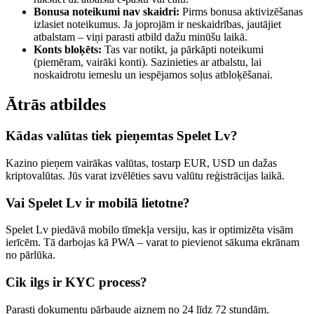
Bonusa noteikumi nav skaidri:
Pirms bonusa aktivizēšanas
izlasiet noteikumus. Ja joprojām ir neskaidrības, jautājiet
atbalstam – viņi parasti atbild dažu minūšu laikā.
Konts bloķēts:
Tas var notikt, ja pārkāpti noteikumi
(piemēram, vairāki konti). Sazinieties ar atbalstu, lai
noskaidrotu iemeslu un iespējamos soļus atbloķēšanai.
Ātrās atbildes
Kādas valūtas tiek pieņemtas Spelet Lv?
Kazino pieņem vairākas valūtas, tostarp EUR, USD un dažas
kriptovalūtas. Jūs varat izvēlēties savu valūtu reģistrācijas laikā.
Vai Spelet Lv ir mobilā lietotne?
Spelet Lv piedāvā mobilo tīmekļa versiju, kas ir optimizēta visām
ierīcēm. Tā darbojas kā PWA – varat to pievienot sākuma ekrānam
no pārlūka.
Cik ilgs ir KYC process?
Parasti dokumentu pārbaude aizņem no 24 līdz 72 stundām.