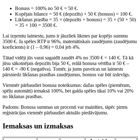
Bonuss = 100% no 50 € = 50 €.
Kopējais bilance = 50 € (depozīts) + 50 € (bonuss) = 100 €.
Likšanas prasība = 35 × (depozīts + bonuss) = 35 × (50 + 50)
= 35 × 100 = 3500 €.
Lai izņemtu laimestu, jums ir jāuzliek likmes par kopējo summu
3500 €. Ja spēles RTP ir 96%, matemātiskais zaudējums (zaudējumu
koeficients) ir (1 – 0,96) = 0,04 jeb 4%.
Tātad vidēji jūs varat sagaidīt zaudēt 4% no 3500 € = 140 €. Tā kā
jūsu sākotnējais depozīts bija 50 €, reālā bonusa vērtība ir 50 € –
140 € = -90 € (negatīva). Tomēr, ja jums paveicas un laimests
pārsniedz likšanas prasības zaudējumus, bonuss var būt izdevīgs.
Vienmēr pārbaudiet bonusa noteikumus: dažas spēles (piemēram,
spēļu automāti) iemaksā 100%, bet galda spēles tikai 10% vai 20%
no likšanas prasības.
Padoms: Bonusa summas un procenti var mainīties, tāpēc pirms
reģistrācijas vienmēr pārbaudiet aktuālo piedāvājumu.
Iemaksas un izmaksas