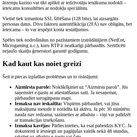
ārzemju kazino var tikt aplikti ar iedzīvotāju ienākuma nodokli –
ieteicams konsultēties ar nodokļu speciālistu.
Vietnē tiek izmantota SSL šifrēšana (128 bitu), lai aizsargātu
personas datus. Divu faktoru autentifikācija (2FA) nav obligāta, bet
ieteicama – to var iespējot konta iestatījumos.
Spēles tiek nodrošinātas no pazīstamiem izstrādātājiem (NetEnt,
Microgaming u.c.), kuru RTP ir neatkarīgi pārbaudīts. Sertificēti
nejaušo skaitļu ģeneratori garantē godīgumu.
Kad kaut kas noiet greizi
Šeit ir piecas izplatītas problēmas un to risinājumi:
Aizmirsta parole:
Noklikšķiniet uz “Aizmirsu paroli”. Jūs
saņemsiet e-pastu ar atiestatīšanas saiti. Ja nesaņemat,
pārbaudiet surogātpasta mapi.
Iemaksa nav ieskaitīta:
Vispirms pārbaudiet, vai jūsu
maksājuma metode ir norādīta kā aktīva. Ja pēc 30 minūtēm
nauda nav redzama, sazinieties ar atbalstu – viņi var palīdzēt
ar transakcijas izsekošanu.
Izmaksa kavējas:
Pārliecinieties, ka esat pabeidzis KYC. Ja
dokumenti ir iesniegti un pagājušas vairāk nekā 48 stundas,
rakstiet uz atbalsta e-pastu vai čatu.