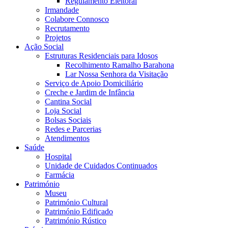
Regulamento Eleitoral
Irmandade
Colabore Connosco
Recrutamento
Projetos
Ação Social
Estruturas Residenciais para Idosos
Recolhimento Ramalho Barahona
Lar Nossa Senhora da Visitação
Serviço de Apoio Domiciliário
Creche e Jardim de Infância
Cantina Social
Loja Social
Bolsas Sociais
Redes e Parcerias
Atendimentos
Saúde
Hospital
Unidade de Cuidados Continuados
Farmácia
Património
Museu
Património Cultural
Património Edificado
Património Rústico