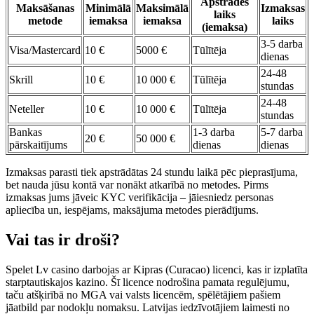
Apstrādes
Maksāšanas
Minimālā
Maksimālā
Izmaksas
laiks
metode
iemaksa
iemaksa
laiks
(iemaksa)
3-5 darba
Visa/Mastercard
10 €
5000 €
Tūlītēja
dienas
24-48
Skrill
10 €
10 000 €
Tūlītēja
stundas
24-48
Neteller
10 €
10 000 €
Tūlītēja
stundas
Bankas
1-3 darba
5-7 darba
20 €
50 000 €
pārskaitījums
dienas
dienas
Izmaksas parasti tiek apstrādātas 24 stundu laikā pēc pieprasījuma,
bet nauda jūsu kontā var nonākt atkarībā no metodes. Pirms
izmaksas jums jāveic KYC verifikācija – jāiesniedz personas
apliecība un, iespējams, maksājuma metodes pierādījums.
Vai tas ir droši?
Spelet Lv casino darbojas ar Kipras (Curacao) licenci, kas ir izplatīta
starptautiskajos kazino. Šī licence nodrošina pamata regulējumu,
taču atšķirībā no MGA vai valsts licencēm, spēlētājiem pašiem
jāatbild par nodokļu nomaksu. Latvijas iedzīvotājiem laimesti no