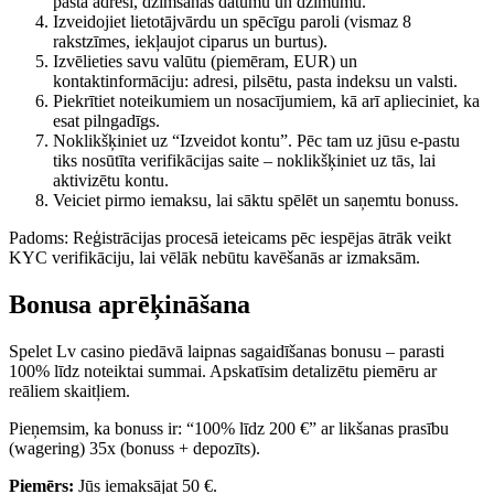
pasta adresi, dzimšanas datumu un dzimumu.
Izveidojiet lietotājvārdu un spēcīgu paroli (vismaz 8
rakstzīmes, iekļaujot ciparus un burtus).
Izvēlieties savu valūtu (piemēram, EUR) un
kontaktinformāciju: adresi, pilsētu, pasta indeksu un valsti.
Piekrītiet noteikumiem un nosacījumiem, kā arī aplieciniet, ka
esat pilngadīgs.
Noklikšķiniet uz “Izveidot kontu”. Pēc tam uz jūsu e-pastu
tiks nosūtīta verifikācijas saite – noklikšķiniet uz tās, lai
aktivizētu kontu.
Veiciet pirmo iemaksu, lai sāktu spēlēt un saņemtu bonuss.
Padoms: Reģistrācijas procesā ieteicams pēc iespējas ātrāk veikt
KYC verifikāciju, lai vēlāk nebūtu kavēšanās ar izmaksām.
Bonusa aprēķināšana
Spelet Lv casino piedāvā laipnas sagaidīšanas bonusu – parasti
100% līdz noteiktai summai. Apskatīsim detalizētu piemēru ar
reāliem skaitļiem.
Pieņemsim, ka bonuss ir: “100% līdz 200 €” ar likšanas prasību
(wagering) 35x (bonuss + depozīts).
Piemērs:
Jūs iemaksājat 50 €.