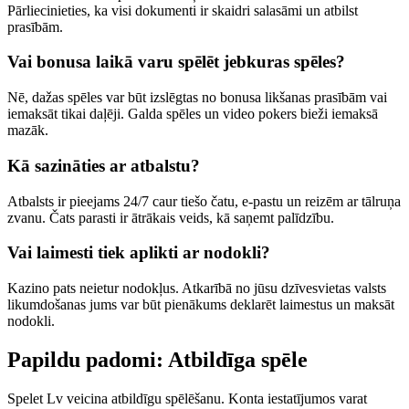
Pārliecinieties, ka visi dokumenti ir skaidri salasāmi un atbilst
prasībām.
Vai bonusa laikā varu spēlēt jebkuras spēles?
Nē, dažas spēles var būt izslēgtas no bonusa likšanas prasībām vai
iemaksāt tikai daļēji. Galda spēles un video pokers bieži iemaksā
mazāk.
Kā sazināties ar atbalstu?
Atbalsts ir pieejams 24/7 caur tiešo čatu, e-pastu un reizēm ar tālruņa
zvanu. Čats parasti ir ātrākais veids, kā saņemt palīdzību.
Vai laimesti tiek aplikti ar nodokli?
Kazino pats neietur nodokļus. Atkarībā no jūsu dzīvesvietas valsts
likumdošanas jums var būt pienākums deklarēt laimestus un maksāt
nodokli.
Papildu padomi: Atbildīga spēle
Spelet Lv veicina atbildīgu spēlēšanu. Konta iestatījumos varat