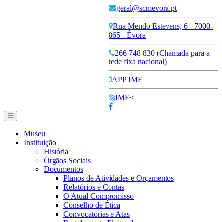
geral@scmevora.pt
Rua Mendo Estevens, 6 - 7000-
865 - Évora
266 748 830 (Chamada para a
rede fixa nacional)
APP IME
IME
<
Museu
Instituição
História
Órgãos Sociais
Documentos
Planos de Atividades e Orçamentos
Relatórios e Contas
O Atual Compromisso
Conselho de Ética
Convocatórias e Atas