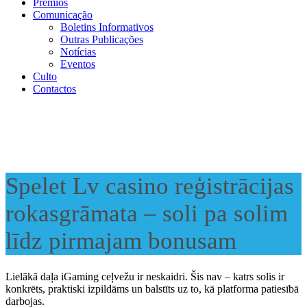
Prémios
Comunicação
Boletins Informativos
Outras Publicações
Notícias
Eventos
Culto
Contactos
Spelet Lv casino reģistrācijas
rokasgrāmata – soli pa solim
līdz pirmajam bonusam
Lielākā daļa iGaming ceļvežu ir neskaidri. Šis nav – katrs solis ir
konkrēts, praktiski izpildāms un balstīts uz to, kā platforma patiesībā
darbojas.