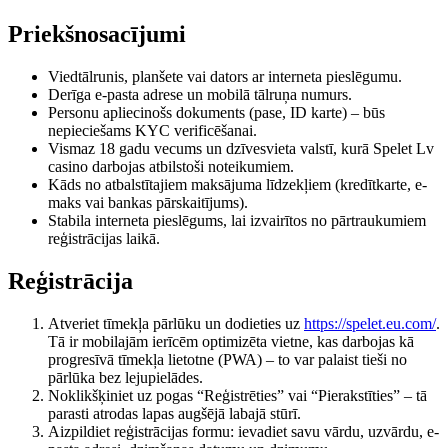
Priekšnosacījumi
Viedtālrunis, planšete vai dators ar interneta pieslēgumu.
Derīga e-pasta adrese un mobilā tālruņa numurs.
Personu apliecinošs dokuments (pase, ID karte) – būs
nepieciešams KYC verificēšanai.
Vismaz 18 gadu vecums un dzīvesvieta valstī, kurā Spelet Lv
casino darbojas atbilstoši noteikumiem.
Kāds no atbalstītajiem maksājuma līdzekļiem (kredītkarte, e-
maks vai bankas pārskaitījums).
Stabila interneta pieslēgums, lai izvairītos no pārtraukumiem
reģistrācijas laikā.
Reģistrācija
Atveriet tīmekļa pārlūku un dodieties uz
https://spelet.eu.com/
.
Tā ir mobilajām ierīcēm optimizēta vietne, kas darbojas kā
progresīvā tīmekļa lietotne (PWA) – to var palaist tieši no
pārlūka bez lejupielādes.
Noklikšķiniet uz pogas “Reģistrēties” vai “Pierakstīties” – tā
parasti atrodas lapas augšējā labajā stūrī.
Aizpildiet reģistrācijas formu: ievadiet savu vārdu, uzvārdu, e-