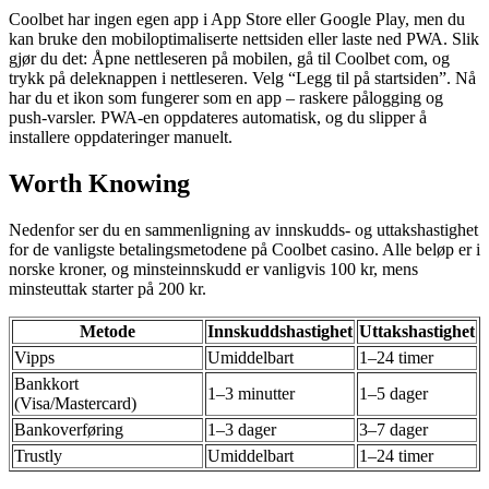
Coolbet har ingen egen app i App Store eller Google Play, men du
kan bruke den mobiloptimaliserte nettsiden eller laste ned PWA. Slik
gjør du det: Åpne nettleseren på mobilen, gå til Coolbet com, og
trykk på deleknappen i nettleseren. Velg “Legg til på startsiden”. Nå
har du et ikon som fungerer som en app – raskere pålogging og
push-varsler. PWA-en oppdateres automatisk, og du slipper å
installere oppdateringer manuelt.
Worth Knowing
Nedenfor ser du en sammenligning av innskudds- og uttakshastighet
for de vanligste betalingsmetodene på Coolbet casino. Alle beløp er i
norske kroner, og minsteinnskudd er vanligvis 100 kr, mens
minsteuttak starter på 200 kr.
Metode
Innskuddshastighet
Uttakshastighet
Vipps
Umiddelbart
1–24 timer
Bankkort
1–3 minutter
1–5 dager
(Visa/Mastercard)
Bankoverføring
1–3 dager
3–7 dager
Trustly
Umiddelbart
1–24 timer