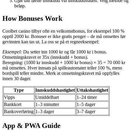
Gjør ditt første innskudd via innskuddssiden. Velg metode og
beløp.
How Bonuses Work
Coolbet casino tilbyr ofte en velkomstbonus, for eksempel 100 %
opptil 2000 kr. Bonuser er ikke gratis penger – de må omsettes før
gevinsten kan tas ut. La oss se på et regneeksempel:
Eksempel:
Du setter inn 1000 kr og får 1000 kr i bonus.
Omsetningskravet er 35x (innskudd + bonus).
Beregning: (1000 kr innskudd + 1000 kr bonus) × 35 = 70 000 kr
må omsettes. Hver innsats på spilleautomater teller 100 %, mens
bordspill teller mindre. Merk at omsetningskravet må oppfylles
innen 30 dager.
Type
Innskuddshastighet
Uttakshastighet
Vipps
Umiddelbart
1–24 timer
Bankkort
1–3 minutter
1–5 dager
Bankoverføring
1–3 dager
3–7 dager
App & PWA Guide