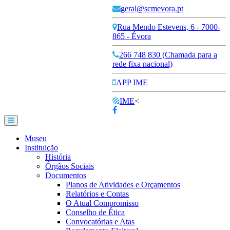
geral@scmevora.pt
Rua Mendo Estevens, 6 - 7000-
865 - Évora
266 748 830 (Chamada para a
rede fixa nacional)
APP IME
IME
<
Museu
Instituição
História
Órgãos Sociais
Documentos
Planos de Atividades e Orçamentos
Relatórios e Contas
O Atual Compromisso
Conselho de Ética
Convocatórias e Atas