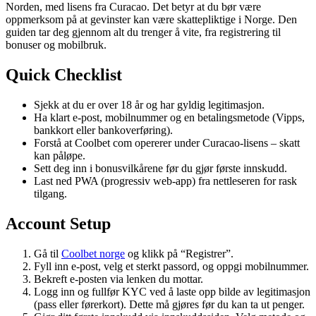
Norden, med lisens fra Curacao. Det betyr at du bør være
oppmerksom på at gevinster kan være skattepliktige i Norge. Den
guiden tar deg gjennom alt du trenger å vite, fra registrering til
bonuser og mobilbruk.
Quick Checklist
Sjekk at du er over 18 år og har gyldig legitimasjon.
Ha klart e-post, mobilnummer og en betalingsmetode (Vipps,
bankkort eller bankoverføring).
Forstå at Coolbet com opererer under Curacao-lisens – skatt
kan påløpe.
Sett deg inn i bonusvilkårene før du gjør første innskudd.
Last ned PWA (progressiv web-app) fra nettleseren for rask
tilgang.
Account Setup
Gå til
Coolbet norge
og klikk på “Registrer”.
Fyll inn e-post, velg et sterkt passord, og oppgi mobilnummer.
Bekreft e-posten via lenken du mottar.
Logg inn og fullfør KYC ved å laste opp bilde av legitimasjon
(pass eller førerkort). Dette må gjøres før du kan ta ut penger.