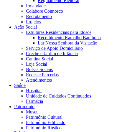
Regulamento Eleitoral
Irmandade
Colabore Connosco
Recrutamento
Projetos
Ação Social
Estruturas Residenciais para Idosos
Recolhimento Ramalho Barahona
Lar Nossa Senhora da Visitação
Serviço de Apoio Domiciliário
Creche e Jardim de Infância
Cantina Social
Loja Social
Bolsas Sociais
Redes e Parcerias
Atendimentos
Saúde
Hospital
Unidade de Cuidados Continuados
Farmácia
Património
Museu
Património Cultural
Património Edificado
Património Rústico