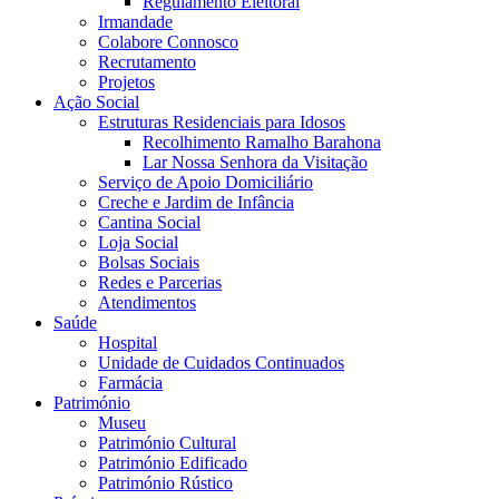
Regulamento Eleitoral
Irmandade
Colabore Connosco
Recrutamento
Projetos
Ação Social
Estruturas Residenciais para Idosos
Recolhimento Ramalho Barahona
Lar Nossa Senhora da Visitação
Serviço de Apoio Domiciliário
Creche e Jardim de Infância
Cantina Social
Loja Social
Bolsas Sociais
Redes e Parcerias
Atendimentos
Saúde
Hospital
Unidade de Cuidados Continuados
Farmácia
Património
Museu
Património Cultural
Património Edificado
Património Rústico