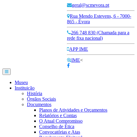
geral@scmevora.pt
Rua Mendo Estevens, 6 - 7000-
865 - Évora
266 748 830 (Chamada para a
rede fixa nacional)
APP IME
IME
<
Museu
Instituição
História
Órgãos Sociais
Documentos
Planos de Atividades e Orçamentos
Relatórios e Contas
O Atual Compromisso
Conselho de Ética
Convocatórias e Atas