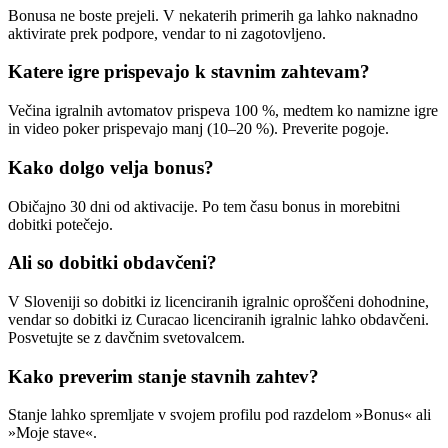
Bonusa ne boste prejeli. V nekaterih primerih ga lahko naknadno
aktivirate prek podpore, vendar to ni zagotovljeno.
Katere igre prispevajo k stavnim zahtevam?
Večina igralnih avtomatov prispeva 100 %, medtem ko namizne igre
in video poker prispevajo manj (10–20 %). Preverite pogoje.
Kako dolgo velja bonus?
Običajno 30 dni od aktivacije. Po tem času bonus in morebitni
dobitki potečejo.
Ali so dobitki obdavčeni?
V Sloveniji so dobitki iz licenciranih igralnic oproščeni dohodnine,
vendar so dobitki iz Curacao licenciranih igralnic lahko obdavčeni.
Posvetujte se z davčnim svetovalcem.
Kako preverim stanje stavnih zahtev?
Stanje lahko spremljate v svojem profilu pod razdelom »Bonus« ali
»Moje stave«.