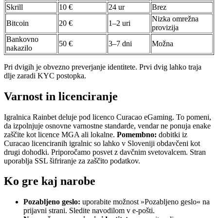
Skrill
10 €
24 ur
Brez
Nizka omrežna
Bitcoin
20 €
1–2 uri
provizija
Bankovno
50 €
3–7 dni
Možna
nakazilo
Pri dvigih je obvezno preverjanje identitete. Prvi dvig lahko traja
dlje zaradi KYC postopka.
Varnost in licenciranje
Igralnica Rainbet deluje pod licenco Curacao eGaming. To pomeni,
da izpolnjuje osnovne varnostne standarde, vendar ne ponuja enake
zaščite kot licence MGA ali lokalne.
Pomembno:
dobitki iz
Curacao licenciranih igralnic so lahko v Sloveniji obdavčeni kot
drugi dohodki. Priporočamo posvet z davčnim svetovalcem. Stran
uporablja SSL šifriranje za zaščito podatkov.
Ko gre kaj narobe
Pozabljeno geslo:
uporabite možnost »Pozabljeno geslo« na
prijavni strani. Sledite navodilom v e-pošti.