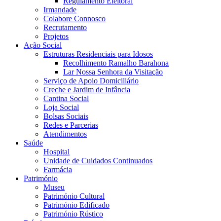
Regulamento Eleitoral
Irmandade
Colabore Connosco
Recrutamento
Projetos
Ação Social
Estruturas Residenciais para Idosos
Recolhimento Ramalho Barahona
Lar Nossa Senhora da Visitação
Serviço de Apoio Domiciliário
Creche e Jardim de Infância
Cantina Social
Loja Social
Bolsas Sociais
Redes e Parcerias
Atendimentos
Saúde
Hospital
Unidade de Cuidados Continuados
Farmácia
Património
Museu
Património Cultural
Património Edificado
Património Rústico