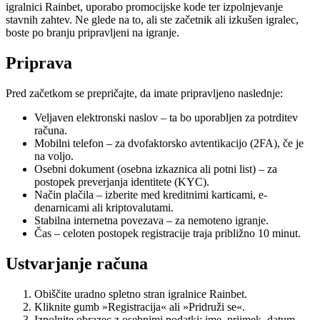
igralnici Rainbet, uporabo promocijske kode ter izpolnjevanje
stavnih zahtev. Ne glede na to, ali ste začetnik ali izkušen igralec,
boste po branju pripravljeni na igranje.
Priprava
Pred začetkom se prepričajte, da imate pripravljeno naslednje:
Veljaven elektronski naslov – ta bo uporabljen za potrditev
računa.
Mobilni telefon – za dvofaktorsko avtentikacijo (2FA), če je
na voljo.
Osebni dokument (osebna izkaznica ali potni list) – za
postopek preverjanja identitete (KYC).
Način plačila – izberite med kreditnimi karticami, e-
denarnicami ali kriptovalutami.
Stabilna internetna povezava – za nemoteno igranje.
Čas – celoten postopek registracije traja približno 10 minut.
Ustvarjanje računa
Obiščite uradno spletno stran igralnice Rainbet.
Kliknite gumb »Registracija« ali »Pridruži se«.
Izpolnite obrazec z osebnimi podatki: ime, priimek, datum