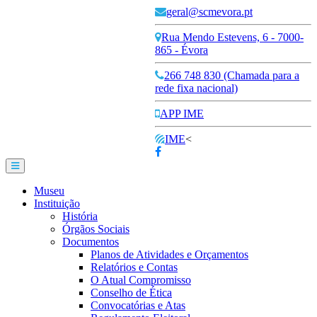
geral@scmevora.pt
Rua Mendo Estevens, 6 - 7000-
865 - Évora
266 748 830 (Chamada para a
rede fixa nacional)
APP IME
IME
<
Museu
Instituição
História
Órgãos Sociais
Documentos
Planos de Atividades e Orçamentos
Relatórios e Contas
O Atual Compromisso
Conselho de Ética
Convocatórias e Atas