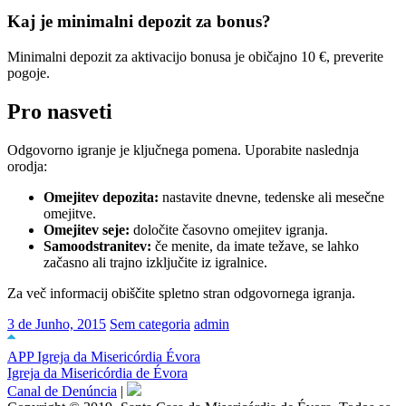
Kaj je minimalni depozit za bonus?
Minimalni depozit za aktivacijo bonusa je običajno 10 €, preverite
pogoje.
Pro nasveti
Odgovorno igranje je ključnega pomena. Uporabite naslednja
orodja:
Omejitev depozita:
nastavite dnevne, tedenske ali mesečne
omejitve.
Omejitev seje:
določite časovno omejitev igranja.
Samoodstranitev:
če menite, da imate težave, se lahko
začasno ali trajno izključite iz igralnice.
Za več informacij obiščite spletno stran odgovornega igranja.
3 de Junho, 2015
Sem categoria
admin
APP Igreja da Misericórdia Évora
Igreja da Misericórdia de Évora
Canal de Denúncia
|