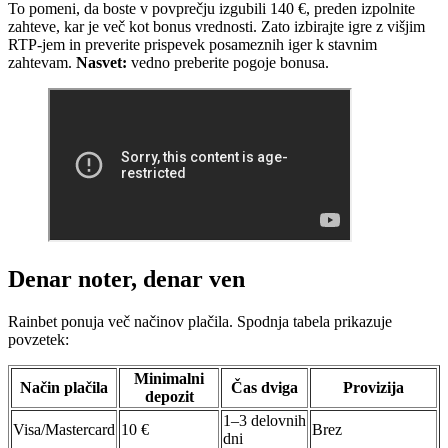
To pomeni, da boste v povprečju izgubili 140 €, preden izpolnite
zahteve, kar je več kot bonus vrednosti. Zato izbirajte igre z višjim
RTP-jem in preverite prispevek posameznih iger k stavnim
zahtevam.
Nasvet:
vedno preberite pogoje bonusa.
Denar noter, denar ven
Rainbet ponuja več načinov plačila. Spodnja tabela prikazuje
povzetek:
Minimalni
Način plačila
Čas dviga
Provizija
depozit
1–3 delovnih
Visa/Mastercard
10 €
Brez
dni