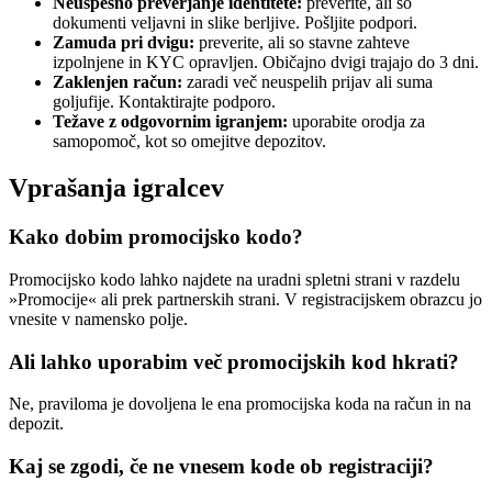
Neuspešno preverjanje identitete:
preverite, ali so
dokumenti veljavni in slike berljive. Pošljite podpori.
Zamuda pri dvigu:
preverite, ali so stavne zahteve
izpolnjene in KYC opravljen. Običajno dvigi trajajo do 3 dni.
Zaklenjen račun:
zaradi več neuspelih prijav ali suma
goljufije. Kontaktirajte podporo.
Težave z odgovornim igranjem:
uporabite orodja za
samopomoč, kot so omejitve depozitov.
Vprašanja igralcev
Kako dobim promocijsko kodo?
Promocijsko kodo lahko najdete na uradni spletni strani v razdelu
»Promocije« ali prek partnerskih strani. V registracijskem obrazcu jo
vnesite v namensko polje.
Ali lahko uporabim več promocijskih kod hkrati?
Ne, praviloma je dovoljena le ena promocijska koda na račun in na
depozit.
Kaj se zgodi, če ne vnesem kode ob registraciji?