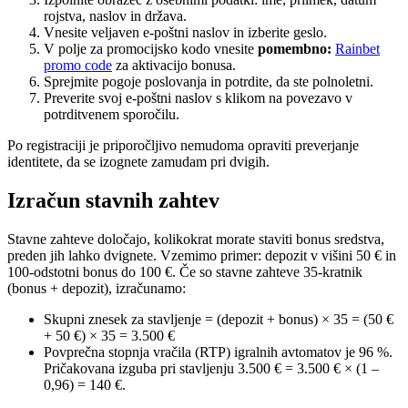
rojstva, naslov in država.
Vnesite veljaven e-poštni naslov in izberite geslo.
V polje za promocijsko kodo vnesite
pomembno:
Rainbet
promo code
za aktivacijo bonusa.
Sprejmite pogoje poslovanja in potrdite, da ste polnoletni.
Preverite svoj e-poštni naslov s klikom na povezavo v
potrditvenem sporočilu.
Po registraciji je priporočljivo nemudoma opraviti preverjanje
identitete, da se izognete zamudam pri dvigih.
Izračun stavnih zahtev
Stavne zahteve določajo, kolikokrat morate staviti bonus sredstva,
preden jih lahko dvignete. Vzemimo primer: depozit v višini 50 € in
100-odstotni bonus do 100 €. Če so stavne zahteve 35-kratnik
(bonus + depozit), izračunamo:
Skupni znesek za stavljenje = (depozit + bonus) × 35 = (50 €
+ 50 €) × 35 = 3.500 €
Povprečna stopnja vračila (RTP) igralnih avtomatov je 96 %.
Pričakovana izguba pri stavljenju 3.500 € = 3.500 € × (1 –
0,96) = 140 €.