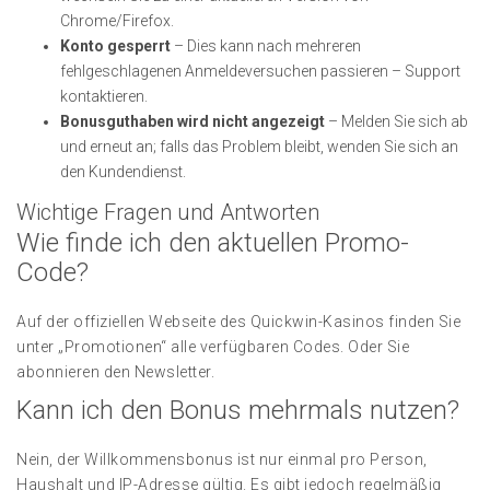
Chrome/Firefox.
Konto gesperrt
– Dies kann nach mehreren
fehlgeschlagenen Anmeldeversuchen passieren – Support
kontaktieren.
Bonusguthaben wird nicht angezeigt
– Melden Sie sich ab
und erneut an; falls das Problem bleibt, wenden Sie sich an
den Kundendienst.
Wichtige Fragen und Antworten
Wie finde ich den aktuellen Promo-
Code?
Auf der offiziellen Webseite des Quickwin-Kasinos finden Sie
unter „Promotionen“ alle verfügbaren Codes. Oder Sie
abonnieren den Newsletter.
Kann ich den Bonus mehrmals nutzen?
Nein, der Willkommensbonus ist nur einmal pro Person,
Haushalt und IP-Adresse gültig. Es gibt jedoch regelmäßig