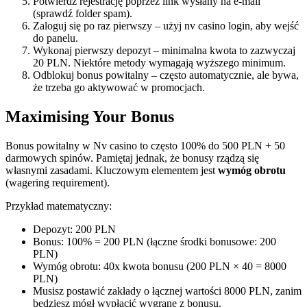
Potwierdź rejestrację poprzez link wysłany na e-mail
(sprawdź folder spam).
Zaloguj się po raz pierwszy – użyj nv casino login, aby wejść
do panelu.
Wykonaj pierwszy depozyt – minimalna kwota to zazwyczaj
20 PLN. Niektóre metody wymagają wyższego minimum.
Odblokuj bonus powitalny – często automatycznie, ale bywa,
że trzeba go aktywować w promocjach.
Maximising Your Bonus
Bonus powitalny w Nv casino to często 100% do 500 PLN + 50
darmowych spinów. Pamiętaj jednak, że bonusy rządzą się
własnymi zasadami. Kluczowym elementem jest
wymóg obrotu
(wagering requirement).
Przykład matematyczny:
Depozyt: 200 PLN
Bonus: 100% = 200 PLN (łączne środki bonusowe: 200
PLN)
Wymóg obrotu: 40x kwota bonusu (200 PLN × 40 = 8000
PLN)
Musisz postawić zakłady o łącznej wartości 8000 PLN, zanim
będziesz mógł wypłacić wygrane z bonusu.