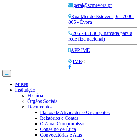
geral@scmevora.pt
Rua Mendo Estevens, 6 - 7000-
865 - Évora
266 748 830 (Chamada para a
rede fixa nacional)
APP IME
IME
<
Museu
Instituição
História
Órgãos Sociais
Documentos
Planos de Atividades e Orçamentos
Relatórios e Contas
O Atual Compromisso
Conselho de Ética
Convocatórias e Atas