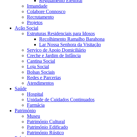
Regulamento Eleitoral
Irmandade
Colabore Connosco
Recrutamento
Projetos
Ação Social
Estruturas Residenciais para Idosos
Recolhimento Ramalho Barahona
Lar Nossa Senhora da Visitação
Serviço de Apoio Domiciliário
Creche e Jardim de Infância
Cantina Social
Loja Social
Bolsas Sociais
Redes e Parcerias
Atendimentos
Saúde
Hospital
Unidade de Cuidados Continuados
Farmácia
Património
Museu
Património Cultural
Património Edificado
Património Rústico