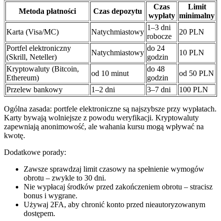
Czas
Limit
Metoda płatności
Czas depozytu
wypłaty
minimalny
1–3 dni
Karta (Visa/MC)
Natychmiastowy
20 PLN
robocze
Portfel elektroniczny
do 24
Natychmiastowy
10 PLN
(Skrill, Neteller)
godzin
Kryptowaluty (Bitcoin,
do 48
od 10 minut
od 50 PLN
Ethereum)
godzin
Przelew bankowy
1–2 dni
3–7 dni
100 PLN
Ogólna zasada: portfele elektroniczne są najszybsze przy wypłatach.
Karty bywają wolniejsze z powodu weryfikacji. Kryptowaluty
zapewniają anonimowość, ale wahania kursu mogą wpływać na
kwotę.
Dodatkowe porady:
Zawsze sprawdzaj limit czasowy na spełnienie wymogów
obrotu – zwykle to 30 dni.
Nie wypłacaj środków przed zakończeniem obrotu – stracisz
bonus i wygrane.
Używaj 2FA, aby chronić konto przed nieautoryzowanym
dostępem.