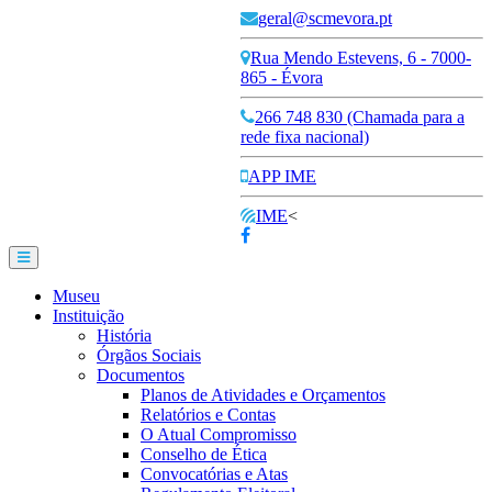
geral@scmevora.pt
Rua Mendo Estevens, 6 - 7000-
865 - Évora
266 748 830 (Chamada para a
rede fixa nacional)
APP IME
IME
<
Museu
Instituição
História
Órgãos Sociais
Documentos
Planos de Atividades e Orçamentos
Relatórios e Contas
O Atual Compromisso
Conselho de Ética
Convocatórias e Atas