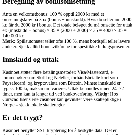
Beregning av bonusomsetning
Anta en velkomstbonus: 100 % opptil 2000 kr med et
omsetningskrav på 35x (bonus + innskudd). Hvis du setter inn 2000
kr, får du 2000 kr i bonus. Det totale beløpet du må omsette før uttak
er: (innskudd + bonus) × 35 = (2000 + 2000) × 35 = 4000 × 35 =
140 000 kr.
Merk:
Spillautomater teller ofte 100 %, mens bordspill teller lavere
andeler. Sjekk alltid bonusvilkårene for spesifikke bidragsprosenter.
Innskudd og uttak
Kasinoet støtter flere betalingsmetoder: Visa/Mastercard, e-
lommebøker som Skrill og Neteller, forhåndsbetalte kort som
Paysafecard, og kryptovaluta som Bitcoin. Minste innskudd er
typisk 100 kr, maksimum varierer. Uttak behandles innen 24–72
timer, men kan ta lenger tid ved bankoverføring.
Viktig:
Hos
Curacao-lisensierte casinoer kan gevinster være skattepliktige i
Norge – sjekk lokale skatteregler.
Er det trygt?
Kasinoet benytter SSL-kryptering for å beskytte data. Det er