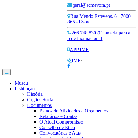
geral@scmevora.pt
Rua Mendo Estevens, 6 - 7000-
865 - Évora
266 748 830 (Chamada para a
rede fixa nacional)
APP IME
IME
<
Museu
Instituição
História
Órgãos Sociais
Documentos
Planos de Atividades e Orçamentos
Relatórios e Contas
O Atual Compromisso
Conselho de Ética
Convocatórias e Atas