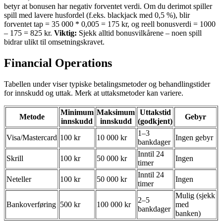
betyr at bonusen har negativ forventet verdi. Om du derimot spiller
spill med lavere husfordel (f.eks. blackjack med 0,5 %), blir
forventet tap = 35 000 * 0,005 = 175 kr, og reell bonusverdi = 1000
– 175 = 825 kr.
Viktig:
Sjekk alltid bonusvilkårene – noen spill
bidrar ulikt til omsetningskravet.
Financial Operations
Tabellen under viser typiske betalingsmetoder og behandlingstider
for innskudd og uttak. Merk at uttaksmetoder kan variere.
Minimum
Maksimum
Uttakstid
Metode
Gebyr
innskudd
innskudd
(godkjent)
1–3
Visa/Mastercard
100 kr
10 000 kr
Ingen gebyr
bankdager
Inntil 24
Skrill
100 kr
50 000 kr
Ingen
timer
Inntil 24
Neteller
100 kr
50 000 kr
Ingen
timer
Mulig (sjekk
2–5
Bankoverføring
500 kr
100 000 kr
med
bankdager
banken)