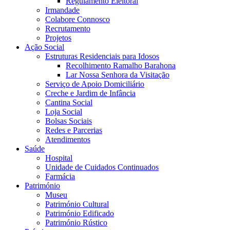
Regulamento Eleitoral
Irmandade
Colabore Connosco
Recrutamento
Projetos
Ação Social
Estruturas Residenciais para Idosos
Recolhimento Ramalho Barahona
Lar Nossa Senhora da Visitação
Serviço de Apoio Domiciliário
Creche e Jardim de Infância
Cantina Social
Loja Social
Bolsas Sociais
Redes e Parcerias
Atendimentos
Saúde
Hospital
Unidade de Cuidados Continuados
Farmácia
Património
Museu
Património Cultural
Património Edificado
Património Rústico