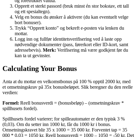
og foretrukket valuta.
Opprett et sterkt passord (bruk minst én stor bokstav, ett tall
og ett spesialtegn).
Velg en bonus du ønsker å aktivere (du kan eventuelt velge
bort bonuser).
Trykk “Opprett konto” og bekreft e-posten via lenken du
mottar.
Logg inn og fullfør identitetsverifisering ved å laste opp
nødvendige dokumenter (pass, førerkort eller ID-kort, samt
adressebevis).
Merk:
Verifisering må være godkjent før du
kan ta ut gevinster.
Calculating Your Bonus
Anta at du mottar en velkomstbonus på 100 % opptil 2000 kr, med
et omsetningskrav på 35x bonusbeløpet. Slik beregner du den reelle
verdien:
Formel:
Reell bonusverdi = (bonusbeløp) – (omsetningskrav *
spillhusets fordel).
Spillhusets fordel varierer; for spilleautomater er den typisk 3 %
(0,03). Om du setter inn 1000 kr, får du 1000 kr i bonus.
Omsetningskravet blir 35 x 1000 = 35 000 kr. Forventet tap = 35
000 * 0,03 = 1050 kr. Reell bonusverdi = 1000 – 1050 = -50 kr. Det