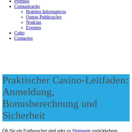
Prémios
Comunicação
Boletins Informativos
Outras Publicações
Notícias
Eventos
Culto
Contactos
Praktischer Casino-Leitfaden:
Anmeldung,
Bonusberechnung und
Sicherheit
Ob Sie ein Erstbesucher sind oder zu
Slotmagie
zurückkehren,