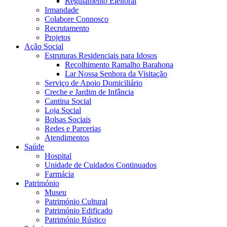
Regulamento Eleitoral
Irmandade
Colabore Connosco
Recrutamento
Projetos
Ação Social
Estruturas Residenciais para Idosos
Recolhimento Ramalho Barahona
Lar Nossa Senhora da Visitação
Serviço de Apoio Domiciliário
Creche e Jardim de Infância
Cantina Social
Loja Social
Bolsas Sociais
Redes e Parcerias
Atendimentos
Saúde
Hospital
Unidade de Cuidados Continuados
Farmácia
Património
Museu
Património Cultural
Património Edificado
Património Rústico