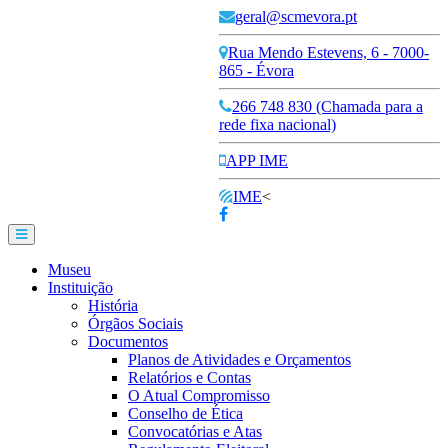
geral@scmevora.pt
Rua Mendo Estevens, 6 - 7000-
865 - Évora
266 748 830 (Chamada para a
rede fixa nacional)
APP IME
IME
<
Museu
Instituição
História
Órgãos Sociais
Documentos
Planos de Atividades e Orçamentos
Relatórios e Contas
O Atual Compromisso
Conselho de Ética
Convocatórias e Atas