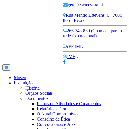
geral@scmevora.pt
Rua Mendo Estevens, 6 - 7000-
865 - Évora
266 748 830 (Chamada para a
rede fixa nacional)
APP IME
IME
<
Museu
Instituição
História
Órgãos Sociais
Documentos
Planos de Atividades e Orçamentos
Relatórios e Contas
O Atual Compromisso
Conselho de Ética
Convocatórias e Atas