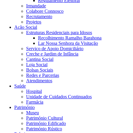
Regulamento Eleitoral
Irmandade
Colabore Connosco
Recrutamento
Projetos
Ação Social
Estruturas Residenciais para Idosos
Recolhimento Ramalho Barahona
Lar Nossa Senhora da Visitação
Serviço de Apoio Domiciliário
Creche e Jardim de Infância
Cantina Social
Loja Social
Bolsas Sociais
Redes e Parcerias
Atendimentos
Saúde
Hospital
Unidade de Cuidados Continuados
Farmácia
Património
Museu
Património Cultural
Património Edificado
Património Rústico