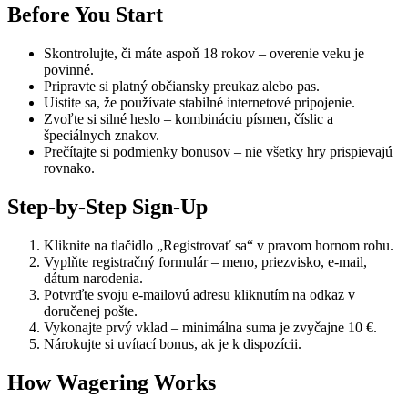
Before You Start
Skontrolujte, či máte aspoň 18 rokov – overenie veku je
povinné.
Pripravte si platný občiansky preukaz alebo pas.
Uistite sa, že používate stabilné internetové pripojenie.
Zvoľte si silné heslo – kombináciu písmen, číslic a
špeciálnych znakov.
Prečítajte si podmienky bonusov – nie všetky hry prispievajú
rovnako.
Step-by-Step Sign-Up
Kliknite na tlačidlo „Registrovať sa“ v pravom hornom rohu.
Vyplňte registračný formulár – meno, priezvisko, e-mail,
dátum narodenia.
Potvrďte svoju e-mailovú adresu kliknutím na odkaz v
doručenej pošte.
Vykonajte prvý vklad – minimálna suma je zvyčajne 10 €.
Nárokujte si uvítací bonus, ak je k dispozícii.
How Wagering Works