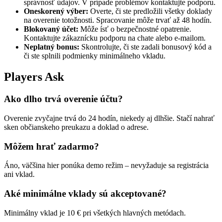
správnosť údajov. V prípade problémov kontaktujte podporu.
Oneskorený výber:
Overte, či ste predložili všetky doklady
na overenie totožnosti. Spracovanie môže trvať až 48 hodín.
Blokovaný účet:
Môže ísť o bezpečnostné opatrenie.
Kontaktujte zákaznícku podporu na chate alebo e-mailom.
Neplatný bonus:
Skontrolujte, či ste zadali bonusový kód a
či ste splnili podmienky minimálneho vkladu.
Players Ask
Ako dlho trvá overenie účtu?
Overenie zvyčajne trvá do 24 hodín, niekedy aj dlhšie. Stačí nahrať
sken občianskeho preukazu a doklad o adrese.
Môžem hrať zadarmo?
Áno, väčšina hier ponúka demo režim – nevyžaduje sa registrácia
ani vklad.
Aké minimálne vklady sú akceptované?
Minimálny vklad je 10 € pri všetkých hlavných metódach.