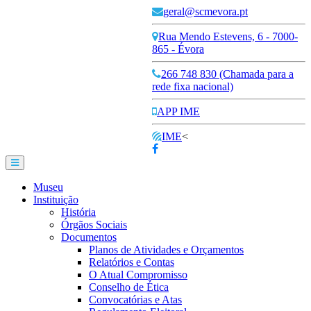
geral@scmevora.pt
Rua Mendo Estevens, 6 - 7000-
865 - Évora
266 748 830 (Chamada para a
rede fixa nacional)
APP IME
IME
<
Museu
Instituição
História
Órgãos Sociais
Documentos
Planos de Atividades e Orçamentos
Relatórios e Contas
O Atual Compromisso
Conselho de Ética
Convocatórias e Atas