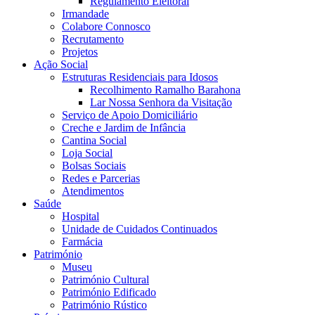
Regulamento Eleitoral
Irmandade
Colabore Connosco
Recrutamento
Projetos
Ação Social
Estruturas Residenciais para Idosos
Recolhimento Ramalho Barahona
Lar Nossa Senhora da Visitação
Serviço de Apoio Domiciliário
Creche e Jardim de Infância
Cantina Social
Loja Social
Bolsas Sociais
Redes e Parcerias
Atendimentos
Saúde
Hospital
Unidade de Cuidados Continuados
Farmácia
Património
Museu
Património Cultural
Património Edificado
Património Rústico