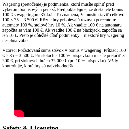
Wagering (pretočenie) je podmienka, ktorú musíte splniť pred
výberom bonusových peňazí. Predpokladajme, že dostanete bonus
100 € s wageringom 35-krát. To znamená, že musíte staviť celkovo
100 × 35 = 3 500 €. Rôzne hry prispievajú rôznym percentom:
automaty 100 %, stolové hry 10 %. Ak vsadíte 100 € na automaty,
započíta sa vám 100 €. Ak vsadíte 100 € na blackjack, započíta sa
len 10 €. Preto je dôležité čítať podmienky – niektoré hry wagering
nesplnia vôbec.
Vzorec: Požadovaná suma stávok = bonus × wagering. Príklad: 100
€ × 35 = 3 500 €. Pri slotoch s 100 % príspevkom musíte pretočiť 3
500 €, pri stolových hrách 35 000 € (pri 10 % príspevku). Vždy
kontrolujte, ktoré hry sú najvýhodnejšie.
Safety & Licensing