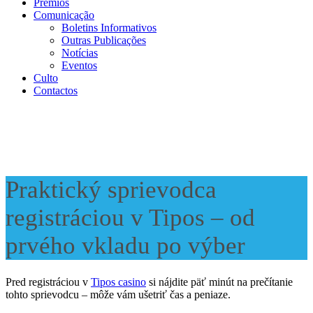
Prémios
Comunicação
Boletins Informativos
Outras Publicações
Notícias
Eventos
Culto
Contactos
Praktický sprievodca
registráciou v Tipos – od
prvého vkladu po výber
Pred registráciou v
Tipos casino
si nájdite päť minút na prečítanie
tohto sprievodcu – môže vám ušetriť čas a peniaze.