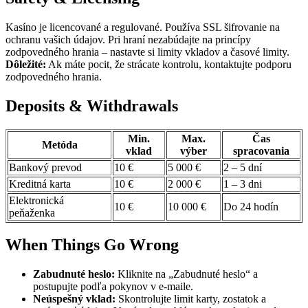
Kasíno je licencované a regulované. Používa SSL šifrovanie na
ochranu vašich údajov. Pri hraní nezabúdajte na princípy
zodpovedného hrania – nastavte si limity vkladov a časové limity.
Dôležité:
Ak máte pocit, že strácate kontrolu, kontaktujte podporu
zodpovedného hrania.
Deposits & Withdrawals
Min.
Max.
Čas
Metóda
vklad
výber
spracovania
Bankový prevod
10 €
5 000 €
2 – 5 dní
Kreditná karta
10 €
2 000 €
1 – 3 dni
Elektronická
10 €
10 000 €
Do 24 hodín
peňaženka
When Things Go Wrong
Zabudnuté heslo:
Kliknite na „Zabudnuté heslo“ a
postupujte podľa pokynov v e-maile.
Neúspešný vklad:
Skontrolujte limit karty, zostatok a