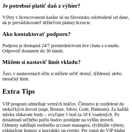
Je potrebné platiť daň z výhier?
Výhry v licencovanom kasíne sú na Slovensku oslobodené od dane,
ak je prevádzkovateľ držiteľom platnej licencie.
Ako kontaktovať podporu?
Podpora je dostupná 24/7 prostredníctvom live chatu a e-mailu.
Odpoveď dostanete do 30 minút.
Môžem si nastaviť limit vkladu?
Áno, v nastaveniach účtu si môžete určiť denný, týždenný alebo
mesačný limit.
Extra Tips
VIP program odmeňuje verných hráčov. Členstvo je rozdelené do
niekoľkých úrovní (napr. Bronze, Silver, Gold, Platinum). Za každú
stávku získavate body – zvyčajne 1 bod za 10 € vsadených. Po
dosiahnutí určitého počtu bodov postúpite na vyššiu úroveň.
Odmeny zahŕňajú osobného account managera, rýchlejšie výbery,
exkluzívne bonusy a pozvánky na eventy. Pre vstup do VIP klubu