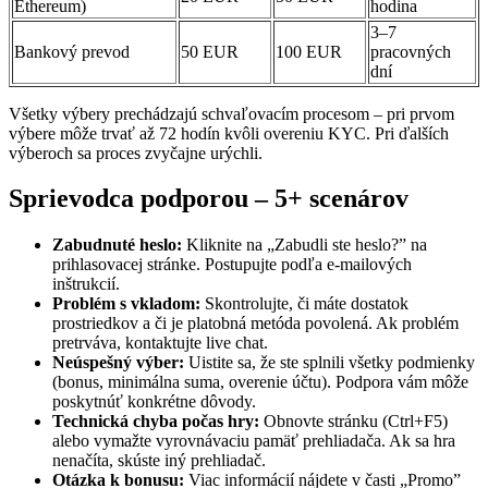
Ethereum)
hodina
3–7
Bankový prevod
50 EUR
100 EUR
pracovných
dní
Všetky výbery prechádzajú schvaľovacím procesom – pri prvom
výbere môže trvať až 72 hodín kvôli overeniu KYC. Pri ďalších
výberoch sa proces zvyčajne urýchli.
Sprievodca podporou – 5+ scenárov
Zabudnuté heslo:
Kliknite na „Zabudli ste heslo?” na
prihlasovacej stránke. Postupujte podľa e-mailových
inštrukcií.
Problém s vkladom:
Skontrolujte, či máte dostatok
prostriedkov a či je platobná metóda povolená. Ak problém
pretrváva, kontaktujte live chat.
Neúspešný výber:
Uistite sa, že ste splnili všetky podmienky
(bonus, minimálna suma, overenie účtu). Podpora vám môže
poskytnúť konkrétne dôvody.
Technická chyba počas hry:
Obnovte stránku (Ctrl+F5)
alebo vymažte vyrovnávaciu pamäť prehliadača. Ak sa hra
nenačíta, skúste iný prehliadač.
Otázka k bonusu:
Viac informácií nájdete v časti „Promo”