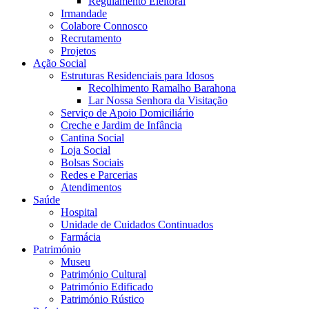
Regulamento Eleitoral
Irmandade
Colabore Connosco
Recrutamento
Projetos
Ação Social
Estruturas Residenciais para Idosos
Recolhimento Ramalho Barahona
Lar Nossa Senhora da Visitação
Serviço de Apoio Domiciliário
Creche e Jardim de Infância
Cantina Social
Loja Social
Bolsas Sociais
Redes e Parcerias
Atendimentos
Saúde
Hospital
Unidade de Cuidados Continuados
Farmácia
Património
Museu
Património Cultural
Património Edificado
Património Rústico