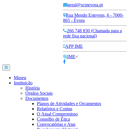
geral@scmevora.pt
Rua Mendo Estevens, 6 - 7000-
865 - Évora
266 748 830 (Chamada para a
rede fixa nacional)
APP IME
IME
<
Museu
Instituição
História
Órgãos Sociais
Documentos
Planos de Atividades e Orçamentos
Relatórios e Contas
O Atual Compromisso
Conselho de Ética
Convocatórias e Atas