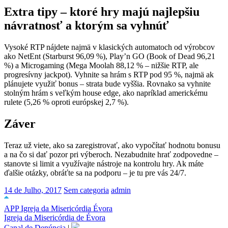
Extra tipy – ktoré hry majú najlepšiu
návratnosť a ktorým sa vyhnúť
Vysoké RTP nájdete najmä v klasických automatoch od výrobcov
ako NetEnt (Starburst 96,09 %), Play’n GO (Book of Dead 96,21
%) a Microgaming (Mega Moolah 88,12 % – nižšie RTP, ale
progresívny jackpot). Vyhnite sa hrám s RTP pod 95 %, najmä ak
plánujete využiť bonus – strata bude vyššia. Rovnako sa vyhnite
stolným hrám s veľkým house edge, ako napríklad americkému
rulete (5,26 % oproti európskej 2,7 %).
Záver
Teraz už viete, ako sa zaregistrovať, ako vypočítať hodnotu bonusu
a na čo si dať pozor pri výberoch. Nezabudnite hrať zodpovedne –
stanovte si limit a využívajte nástroje na kontrolu hry. Ak máte
ďalšie otázky, obráťte sa na podporu – je tu pre vás 24/7.
14 de Julho, 2017
Sem categoria
admin
APP Igreja da Misericórdia Évora
Igreja da Misericórdia de Évora
Canal de Denúncia
|