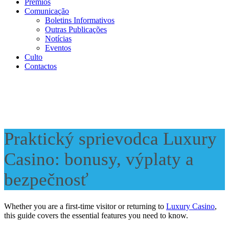
Prémios
Comunicação
Boletins Informativos
Outras Publicações
Notícias
Eventos
Culto
Contactos
Praktický sprievodca Luxury
Casino: bonusy, výplaty a
bezpečnosť
Whether you are a first-time visitor or returning to
Luxury Casino
,
this guide covers the essential features you need to know.