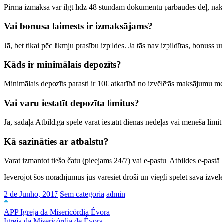
Pirmā izmaksa var ilgt līdz 48 stundām dokumentu pārbaudes dēļ, nākam
Vai bonusa laimests ir izmaksājams?
Jā, bet tikai pēc likmju prasību izpildes. Ja tās nav izpildītas, bonuss u
Kāds ir minimālais depozīts?
Minimālais depozīts parasti ir 10€ atkarībā no izvēlētās maksājumu m
Vai varu iestatīt depozīta limitus?
Jā, sadaļā Atbildīgā spēle varat iestatīt dienas nedēļas vai mēneša limit
Kā sazināties ar atbalstu?
Varat izmantot tiešo čatu (pieejams 24/7) vai e-pastu. Atbildes e-pastā
Ievērojot šos norādījumus jūs varēsiet droši un viegli spēlēt savā izvēlē
2 de Junho, 2017
Sem categoria
admin
APP Igreja da Misericórdia Évora
Igreja da Misericórdia de Évora