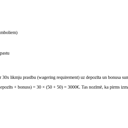
simboliem)
-pastu
r 30x likmju prasību (wagering requirement) uz depozīta un bonusa su
epozīts + bonuss) = 30 × (50 + 50) = 3000€. Tas nozīmē, ka pirms izma