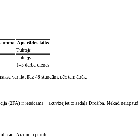
 summa
Apstrādes laiks
Tūlītējs
Tūlītējs
1–3 darba dienas
ksa var ilgt līdz 48 stundām, pēc tam ātrāk.
ija (2FA) ir ieteicama – aktivizējiet to sadaļā Drošība. Nekad neizpaud
roli caur Aizmirsu paroli