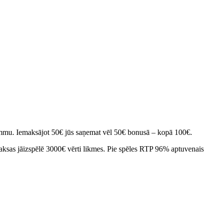
mmu. Iemaksājot 50€ jūs saņemat vēl 50€ bonusā – kopā 100€.
ksas jāizspēlē 3000€ vērti likmes. Pie spēles RTP 96% aptuvenais