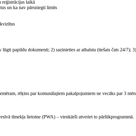
 reģistrācijas laikā
us un ka nav pārsniegti limits
ekvizītus
ūgti papildu dokumenti; 2) sazinieties ar atbalstu (tiešais čats 24/7); 3)
(piemēram, rēķins par komunālajiem pakalpojumiem ne vecāks par 3 mēn
gresīvā tīmekļa lietotne (PWA) – vienkārši atveriet to pārlūkprogrammā.