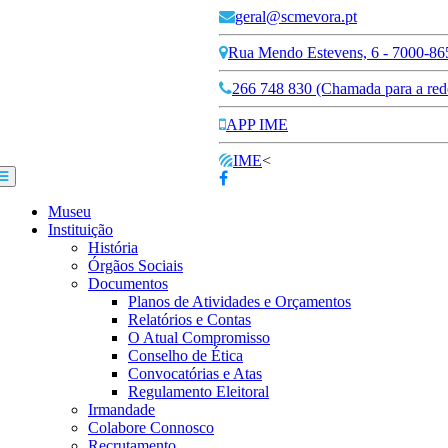
geral@scmevora.pt
Rua Mendo Estevens, 6 - 7000-86
266 748 830 (Chamada para a rede
APP IME
IME
<
Museu
Instituição
História
Órgãos Sociais
Documentos
Planos de Atividades e Orçamentos
Relatórios e Contas
O Atual Compromisso
Conselho de Ética
Convocatórias e Atas
Regulamento Eleitoral
Irmandade
Colabore Connosco
Recrutamento