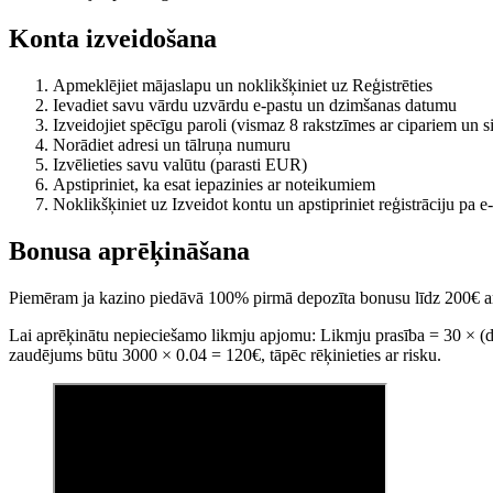
Konta izveidošana
Apmeklējiet mājaslapu un noklikšķiniet uz Reģistrēties
Ievadiet savu vārdu uzvārdu e-pastu un dzimšanas datumu
Izveidojiet spēcīgu paroli (vismaz 8 rakstzīmes ar cipariem un 
Norādiet adresi un tālruņa numuru
Izvēlieties savu valūtu (parasti EUR)
Apstipriniet, ka esat iepazinies ar noteikumiem
Noklikšķiniet uz Izveidot kontu un apstipriniet reģistrāciju pa e
Bonusa aprēķināšana
Piemēram ja kazino piedāvā 100% pirmā depozīta bonusu līdz 200€ a
Lai aprēķinātu nepieciešamo likmju apjomu: Likmju prasība = 30 × (d
zaudējums būtu 3000 × 0.04 = 120€, tāpēc rēķinieties ar risku.