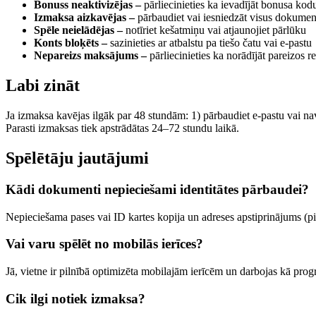
Bonuss neaktivizējas –
pārliecinieties ka ievadījāt bonusa kodu
Izmaksa aizkavējas –
pārbaudiet vai iesniedzāt visus dokument
Spēle neielādējas –
notīriet kešatmiņu vai atjaunojiet pārlūku
Konts bloķēts –
sazinieties ar atbalstu pa tiešo čatu vai e-pastu
Nepareizs maksājums –
pārliecinieties ka norādījāt pareizos r
Labi zināt
Ja izmaksa kavējas ilgāk par 48 stundām: 1) pārbaudiet e-pastu vai nav l
Parasti izmaksas tiek apstrādātas 24–72 stundu laikā.
Spēlētāju jautājumi
Kādi dokumenti nepieciešami identitātes pārbaudei?
Nepieciešama pases vai ID kartes kopija un adreses apstiprinājums 
Vai varu spēlēt no mobilās ierīces?
Jā, vietne ir pilnībā optimizēta mobilajām ierīcēm un darbojas kā pro
Cik ilgi notiek izmaksa?