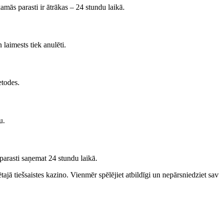
ās parasti ir ātrākas – 24 stundu laikā.
n laimests tiek anulēti.
etodes.
u.
 parasti saņemat 24 stundu laikā.
tajā tiešsaistes kazino. Vienmēr spēlējiet atbildīgi un nepārsniedziet sav