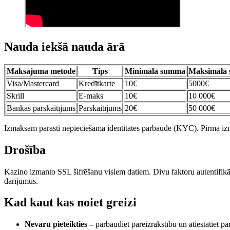
Nauda iekšā nauda ārā
Maksājuma metode
Tips
Minimālā summa
Maksimālā
Visa/Mastercard
Kredītkarte
10€
5000€
Skrill
E-maks
10€
10 000€
Bankas pārskaitījums
Pārskaitījums
20€
50 000€
Izmaksām parasti nepieciešama identitātes pārbaude (KYC). Pirmā izma
Drošība
Kazino izmanto SSL šifrēšanu visiem datiem. Divu faktoru autentifikāc
darījumus.
Kad kaut kas noiet greizi
Nevaru pieteikties –
pārbaudiet pareizrakstību un atiestatiet pa