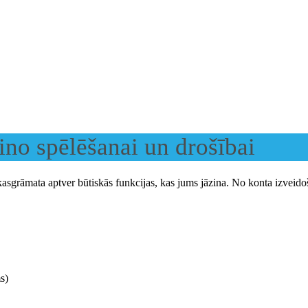
zino spēlēšanai un drošībai
okasgrāmata aptver būtiskās funkcijas, kas jums jāzina. No konta izveido
s)