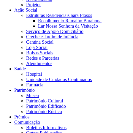
Projetos
Ação Social
Estruturas Residenciais para Idosos
Recolhimento Ramalho Barahona
Lar Nossa Senhora da Visitação
Serviço de Apoio Domiciliário
Creche e Jardim de Infância
Cantina Social
Loja Social
Bolsas Sociais
Redes e Parcerias
Atendimentos
Saúde
Hospital
Unidade de Cuidados Continuados
Farmácia
Património
Museu
Património Cultural
Património Edificado
Património Rústico
Prémios
Comunicação
Boletins Informativos
Outras Publicações