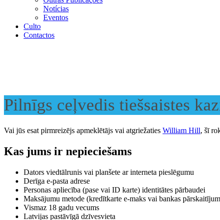
Notícias
Eventos
Culto
Contactos
Pilnīgs ceļvedis tiešsaistes ka
Vai jūs esat pirmreizējs apmeklētājs vai atgriežaties
William Hill
, šī r
Kas jums ir nepieciešams
Dators viedtālrunis vai planšete ar interneta pieslēgumu
Derīga e-pasta adrese
Personas apliecība (pase vai ID karte) identitātes pārbaudei
Maksājumu metode (kredītkarte e-maks vai bankas pārskaitījum
Vismaz 18 gadu vecums
Latvijas pastāvīgā dzīvesvieta