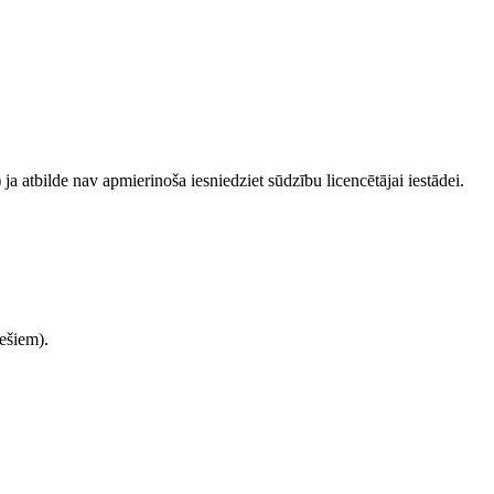
 ja atbilde nav apmierinoša iesniedziet sūdzību licencētājai iestādei.
ešiem).