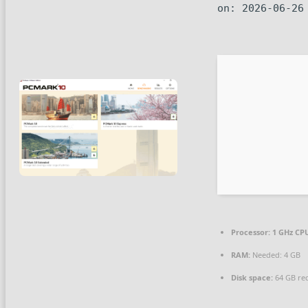
on: 2026-06-26
Processor:
1 GHz CPU
RAM:
Needed: 4 GB
Disk space:
64 GB re