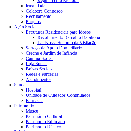
Regulamento Eleitoral
Irmandade
Colabore Connosco
Recrutamento
Projetos
Ação Social
Estruturas Residenciais para Idosos
Recolhimento Ramalho Barahona
Lar Nossa Senhora da Visitação
Serviço de Apoio Domiciliário
Creche e Jardim de Infância
Cantina Social
Loja Social
Bolsas Sociais
Redes e Parcerias
Atendimentos
Saúde
Hospital
Unidade de Cuidados Continuados
Farmácia
Património
Museu
Património Cultural
Património Edificado
Património Rústico