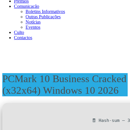
Prémios
Comunicação
Boletins Informativos
Outras Publicações
Notícias
Eventos
Culto
Contactos
PCMark 10 Business Cracked
(x32x64) Windows 10 2026
🧾 Hash-sum — 