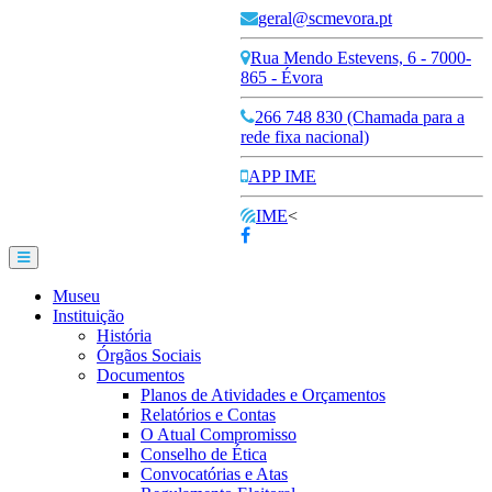
geral@scmevora.pt
Rua Mendo Estevens, 6 - 7000-
865 - Évora
266 748 830 (Chamada para a
rede fixa nacional)
APP IME
IME
<
Museu
Instituição
História
Órgãos Sociais
Documentos
Planos de Atividades e Orçamentos
Relatórios e Contas
O Atual Compromisso
Conselho de Ética
Convocatórias e Atas