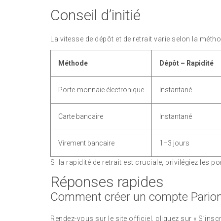
Conseil d’initié
La vitesse de dépôt et de retrait varie selon la méth
Méthode
Dépôt – Rapidité
Porte-monnaie électronique
Instantané
Carte bancaire
Instantané
Virement bancaire
1–3 jours
Si la rapidité de retrait est cruciale, privilégiez les
Réponses rapides
Comment créer un compte Parion
Rendez-vous sur le site officiel, cliquez sur « S’inscr