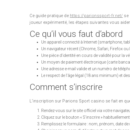
Ce guide pratique de
https://parionssport-fr.net/
se 
joueur expérimenté, les étapes suivantes vous aider
Ce qu’il vous faut d’abord
Un appareil connecté à Internet (smartphone, tabl
Un navigateur récent (Chrome, Safari, Firefox ou
Une pièce d’identité en cours de validité pour la v
Un moyen de paiement électronique (carte bancai
Une adresse e-mail valide et un numéro de télép
Le respect de l’âge légal (18 ans minimum) et de
Comment s’inscrire
L’inscription sur Parions Sport casino se fait en q
Rendez-vous sur le site officiel via votre navigateu
Cliquez sur le bouton « S’inscrire » habituellement
Remplissez le formulaire : nom, prénom, date de 