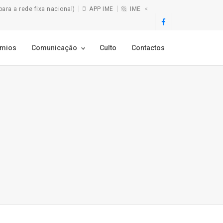
ra a rede fixa nacional)
APP IME
IME
<
émios
Comunicação
Culto
Contactos
–