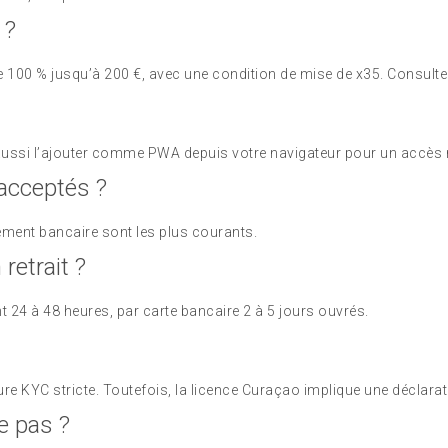
 ?
100 % jusqu’à 200 €, avec une condition de mise de x35. Consultez
 aussi l’ajouter comme PWA depuis votre navigateur pour un accès 
acceptés ?
irement bancaire sont les plus courants.
retrait ?
t 24 à 48 heures, par carte bancaire 2 à 5 jours ouvrés.
dure KYC stricte. Toutefois, la licence Curaçao implique une déclarat
e pas ?