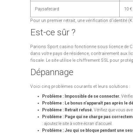
Paysafecard
10 €
Pour un premier retrait, une vérification d’identité (
Est-ce sûr ?
Parions Sport casino fonctionne sous licence de 
dans votre pays de résidence, contrairement aux l
fiscale. Le site utilise le chiffrement SSL pour proté
Dépannage
Voici cinq problèmes courants et leurs solutions :
Problème : Impossible de se connecter.
Vérifie
Problème : Le bonus n’apparaît pas après le d
Problème : Retrait refusé.
Vérifiez que vous avez
Problème : Page qui ne charge pas correctem
: ajoutez le site à votre écran d’accueil.
Problème : Jeu qui se bloque pendant une ses