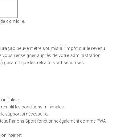
 de domicile.
uraçao peuvent être soumis à l’impôt sur le revenu
 vous renseigner auprès de votre administration
C) garantit que les retraits sont sécurisés.
initialiser.
 remplit les conditions minimales.
 le support si nécessaire.
vigateur. Parions Sport fonctionne également comme PWA
ion Internet.