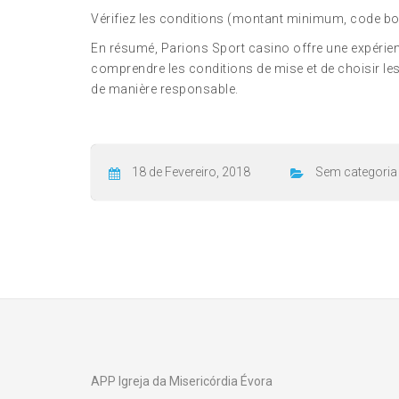
Vérifiez les conditions (montant minimum, code bonu
En résumé, Parions Sport casino offre une expérien
comprendre les conditions de mise et de choisir le
de manière responsable.
18 de Fevereiro, 2018
Sem categoria
APP Igreja da Misericórdia Évora