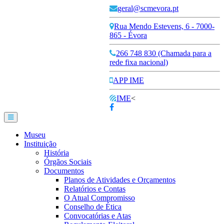
geral@scmevora.pt
Rua Mendo Estevens, 6 - 7000-
865 - Évora
266 748 830 (Chamada para a
rede fixa nacional)
APP IME
IME
<
Museu
Instituição
História
Órgãos Sociais
Documentos
Planos de Atividades e Orçamentos
Relatórios e Contas
O Atual Compromisso
Conselho de Ética
Convocatórias e Atas