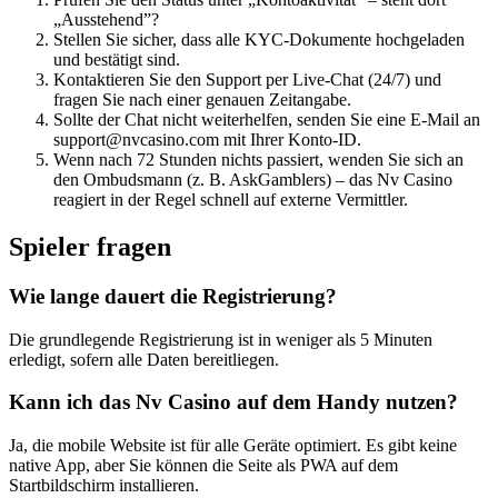
„Ausstehend”?
Stellen Sie sicher, dass alle KYC-Dokumente hochgeladen
und bestätigt sind.
Kontaktieren Sie den Support per Live-Chat (24/7) und
fragen Sie nach einer genauen Zeitangabe.
Sollte der Chat nicht weiterhelfen, senden Sie eine E-Mail an
support@nvcasino.com mit Ihrer Konto-ID.
Wenn nach 72 Stunden nichts passiert, wenden Sie sich an
den Ombudsmann (z. B. AskGamblers) – das Nv Casino
reagiert in der Regel schnell auf externe Vermittler.
Spieler fragen
Wie lange dauert die Registrierung?
Die grundlegende Registrierung ist in weniger als 5 Minuten
erledigt, sofern alle Daten bereitliegen.
Kann ich das Nv Casino auf dem Handy nutzen?
Ja, die mobile Website ist für alle Geräte optimiert. Es gibt keine
native App, aber Sie können die Seite als PWA auf dem
Startbildschirm installieren.