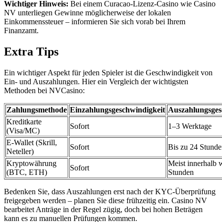
Wichtiger Hinweis:
Bei einem Curacao-Lizenz-Casino wie Casino
NV unterliegen Gewinne möglicherweise der lokalen
Einkommenssteuer – informieren Sie sich vorab bei Ihrem
Finanzamt.
Extra Tips
Ein wichtiger Aspekt für jeden Spieler ist die Geschwindigkeit von
Ein- und Auszahlungen. Hier ein Vergleich der wichtigsten
Methoden bei NVCasino:
Zahlungsmethode
Einzahlungsgeschwindigkeit
Auszahlungsges
Kreditkarte
Sofort
1–3 Werktage
(Visa/MC)
E-Wallet (Skrill,
Sofort
Bis zu 24 Stund
Neteller)
Kryptowährung
Meist innerhalb 
Sofort
(BTC, ETH)
Stunden
Bedenken Sie, dass Auszahlungen erst nach der KYC-Überprüfung
freigegeben werden – planen Sie diese frühzeitig ein. Casino NV
bearbeitet Anträge in der Regel zügig, doch bei hohen Beträgen
kann es zu manuellen Prüfungen kommen.