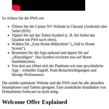
So richten Sie die PWA ein:
Öffnen Sie die Casino NV-Website in Chrome (Android) oder
Safari (iOS).
Tippen Sie auf das Teilen-Symbol (z. B. bei Safari das
Quadrat mit Pfeil nach oben).
Wählen Sie „Zum Home-Bildschirm“ („Add to Home
Screen“).
Benennen Sie die App optional und tippen Sie auf
„Hinzufügen“. Das Symbol erscheint nun auf Ihrem
Startbildschirm.
Von dort aus öffnet sich die Plattform wie eine gewöhnliche
App – schneller Zugriff, Push-Benachrichtigungen und
flüssige Performance.
Die mobile-optimierte Website und die PWA sind für alle aktuellen
Smartphones und Tablets geeignet. Eine zusätzliche Installation von
Drittanbieter-Software ist nicht nötig.
Welcome Offer Explained