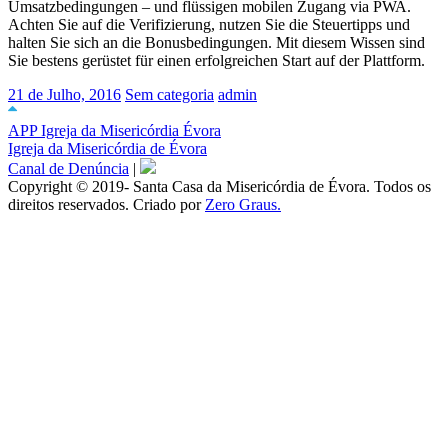
Umsatzbedingungen – und flüssigen mobilen Zugang via PWA.
Achten Sie auf die Verifizierung, nutzen Sie die Steuertipps und
halten Sie sich an die Bonusbedingungen. Mit diesem Wissen sind
Sie bestens gerüstet für einen erfolgreichen Start auf der Plattform.
21 de Julho, 2016
Sem categoria
admin
APP Igreja da Misericórdia Évora
Igreja da Misericórdia de Évora
Canal de Denúncia
|
Copyright © 2019- Santa Casa da Misericórdia de Évora. Todos os
direitos reservados. Criado por
Zero Graus.