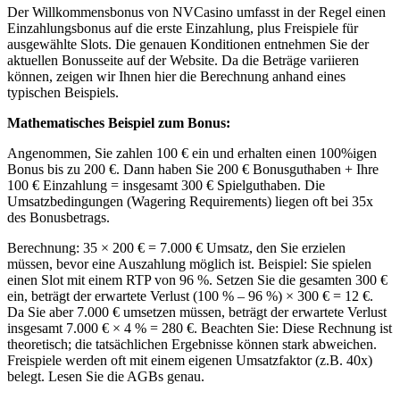
Der Willkommensbonus von NVCasino umfasst in der Regel einen
Einzahlungsbonus auf die erste Einzahlung, plus Freispiele für
ausgewählte Slots. Die genauen Konditionen entnehmen Sie der
aktuellen Bonusseite auf der Website. Da die Beträge variieren
können, zeigen wir Ihnen hier die Berechnung anhand eines
typischen Beispiels.
Mathematisches Beispiel zum Bonus:
Angenommen, Sie zahlen 100 € ein und erhalten einen 100%igen
Bonus bis zu 200 €. Dann haben Sie 200 € Bonusguthaben + Ihre
100 € Einzahlung = insgesamt 300 € Spielguthaben. Die
Umsatzbedingungen (Wagering Requirements) liegen oft bei 35x
des Bonusbetrags.
Berechnung: 35 × 200 € = 7.000 € Umsatz, den Sie erzielen
müssen, bevor eine Auszahlung möglich ist. Beispiel: Sie spielen
einen Slot mit einem RTP von 96 %. Setzen Sie die gesamten 300 €
ein, beträgt der erwartete Verlust (100 % – 96 %) × 300 € = 12 €.
Da Sie aber 7.000 € umsetzen müssen, beträgt der erwartete Verlust
insgesamt 7.000 € × 4 % = 280 €. Beachten Sie: Diese Rechnung ist
theoretisch; die tatsächlichen Ergebnisse können stark abweichen.
Freispiele werden oft mit einem eigenen Umsatzfaktor (z.B. 40x)
belegt. Lesen Sie die AGBs genau.