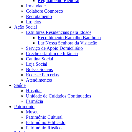
Regulamento Eleitoral
Irmandade
Colabore Connosco
Recrutamento
Projetos
Ação Social
Estruturas Residenciais para Idosos
Recolhimento Ramalho Barahona
Lar Nossa Senhora da Visitação
Serviço de Apoio Domiciliário
Creche e Jardim de Infância
Cantina Social
Loja Social
Bolsas Sociais
Redes e Parcerias
Atendimentos
Saúde
Hospital
Unidade de Cuidados Continuados
Farmácia
Património
Museu
Património Cultural
Património Edificado
Património Rústico