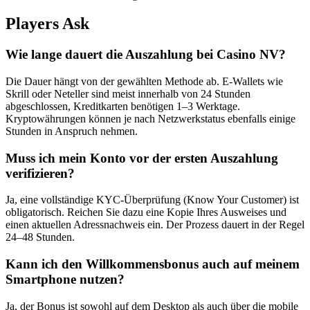
Players Ask
Wie lange dauert die Auszahlung bei Casino NV?
Die Dauer hängt von der gewählten Methode ab. E-Wallets wie
Skrill oder Neteller sind meist innerhalb von 24 Stunden
abgeschlossen, Kreditkarten benötigen 1–3 Werktage.
Kryptowährungen können je nach Netzwerkstatus ebenfalls einige
Stunden in Anspruch nehmen.
Muss ich mein Konto vor der ersten Auszahlung
verifizieren?
Ja, eine vollständige KYC-Überprüfung (Know Your Customer) ist
obligatorisch. Reichen Sie dazu eine Kopie Ihres Ausweises und
einen aktuellen Adressnachweis ein. Der Prozess dauert in der Regel
24–48 Stunden.
Kann ich den Willkommensbonus auch auf meinem
Smartphone nutzen?
Ja, der Bonus ist sowohl auf dem Desktop als auch über die mobile