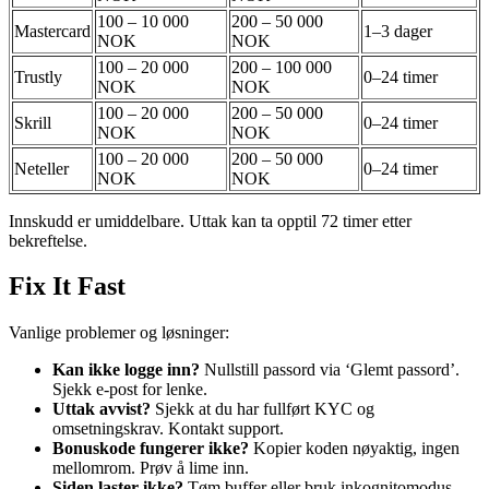
100 – 10 000
200 – 50 000
Mastercard
1–3 dager
NOK
NOK
100 – 20 000
200 – 100 000
Trustly
0–24 timer
NOK
NOK
100 – 20 000
200 – 50 000
Skrill
0–24 timer
NOK
NOK
100 – 20 000
200 – 50 000
Neteller
0–24 timer
NOK
NOK
Innskudd er umiddelbare. Uttak kan ta opptil 72 timer etter
bekreftelse.
Fix It Fast
Vanlige problemer og løsninger:
Kan ikke logge inn?
Nullstill passord via ‘Glemt passord’.
Sjekk e-post for lenke.
Uttak avvist?
Sjekk at du har fullført KYC og
omsetningskrav. Kontakt support.
Bonuskode fungerer ikke?
Kopier koden nøyaktig, ingen
mellomrom. Prøv å lime inn.
Siden laster ikke?
Tøm buffer eller bruk inkognitomodus.