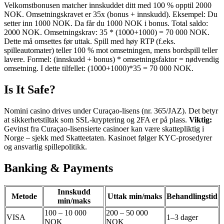
Velkomstbonusen matcher innskuddet ditt med 100 % opptil 2000
NOK. Omsetningskravet er 35x (bonus + innskudd). Eksempel: Du
setter inn 1000 NOK. Da får du 1000 NOK i bonus. Total saldo:
2000 NOK. Omsetningskrav: 35 * (1000+1000) = 70 000 NOK.
Dette må omsettes før uttak. Spill med høy RTP (f.eks.
spilleautomater) teller 100 % mot omsetningen, mens bordspill teller
lavere. Formel: (innskudd + bonus) * omsetningsfaktor = nødvendig
omsetning. I dette tilfellet: (1000+1000)*35 = 70 000 NOK.
Is It Safe?
Nomini casino drives under Curaçao-lisens (nr. 365/JAZ). Det betyr
at sikkerhetstiltak som SSL-kryptering og 2FA er på plass.
Viktig:
Gevinst fra Curaçao-lisensierte casinoer kan være skattepliktig i
Norge – sjekk med Skatteetaten. Kasinoet følger KYC-prosedyrer
og ansvarlig spillepolitikk.
Banking & Payments
Innskudd
Metode
Uttak min/maks
Behandlingstid
min/maks
100 – 10 000
200 – 50 000
VISA
1–3 dager
NOK
NOK