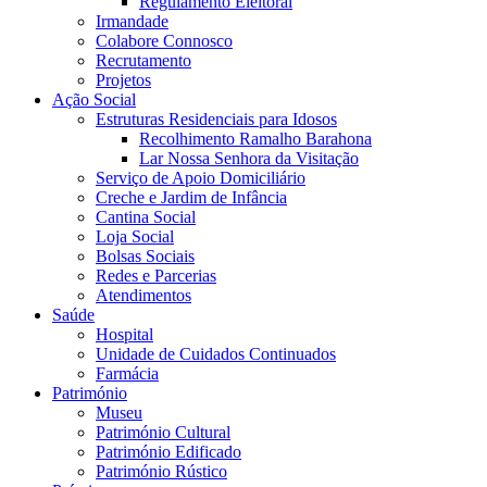
Regulamento Eleitoral
Irmandade
Colabore Connosco
Recrutamento
Projetos
Ação Social
Estruturas Residenciais para Idosos
Recolhimento Ramalho Barahona
Lar Nossa Senhora da Visitação
Serviço de Apoio Domiciliário
Creche e Jardim de Infância
Cantina Social
Loja Social
Bolsas Sociais
Redes e Parcerias
Atendimentos
Saúde
Hospital
Unidade de Cuidados Continuados
Farmácia
Património
Museu
Património Cultural
Património Edificado
Património Rústico