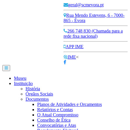
geral@scmevora.pt
Rua Mendo Estevens, 6 - 7000-
865 - Évora
266 748 830 (Chamada para a
rede fixa nacional)
APP IME
IME
<
Museu
Instituição
História
Órgãos Sociais
Documentos
Planos de Atividades e Orçamentos
Relatórios e Contas
O Atual Compromisso
Conselho de Ética
Convocatórias e Atas