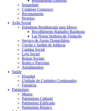
Regulamento Eleitoral
Irmandade
Colabore Connosco
Recrutamento
Projetos
Ação Social
Estruturas Residenciais para Idosos
Recolhimento Ramalho Barahona
Lar Nossa Senhora da Visitação
Serviço de Apoio Domiciliário
Creche e Jardim de Infância
Cantina Social
Loja Social
Bolsas Sociais
Redes e Parcerias
Atendimentos
Saúde
Hospital
Unidade de Cuidados Continuados
Farmácia
Património
Museu
Património Cultural
Património Edificado
Património Rústico