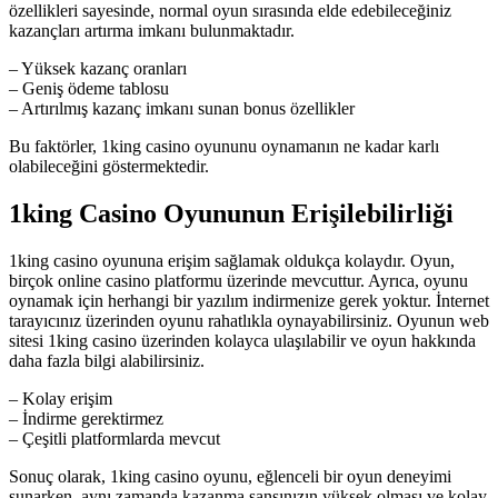
özellikleri sayesinde, normal oyun sırasında elde edebileceğiniz
kazançları artırma imkanı bulunmaktadır.
– Yüksek kazanç oranları
– Geniş ödeme tablosu
– Artırılmış kazanç imkanı sunan bonus özellikler
Bu faktörler, 1king casino oyununu oynamanın ne kadar karlı
olabileceğini göstermektedir.
1king Casino Oyununun Erişilebilirliği
1king casino oyununa erişim sağlamak oldukça kolaydır. Oyun,
birçok online casino platformu üzerinde mevcuttur. Ayrıca, oyunu
oynamak için herhangi bir yazılım indirmenize gerek yoktur. İnternet
tarayıcınız üzerinden oyunu rahatlıkla oynayabilirsiniz. Oyunun web
sitesi 1king casino üzerinden kolayca ulaşılabilir ve oyun hakkında
daha fazla bilgi alabilirsiniz.
– Kolay erişim
– İndirme gerektirmez
– Çeşitli platformlarda mevcut
Sonuç olarak, 1king casino oyunu, eğlenceli bir oyun deneyimi
sunarken, aynı zamanda kazanma şansınızın yüksek olması ve kolay