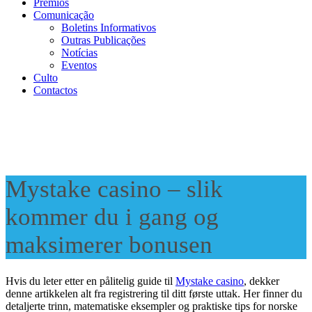
Prémios
Comunicação
Boletins Informativos
Outras Publicações
Notícias
Eventos
Culto
Contactos
Mystake casino – slik
kommer du i gang og
maksimerer bonusen
Hvis du leter etter en pålitelig guide til
Mystake casino
, dekker
denne artikkelen alt fra registrering til ditt første uttak. Her finner du
detaljerte trinn, matematiske eksempler og praktiske tips for norske