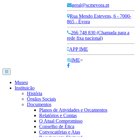
geral@scmevora.pt
Rua Mendo Estevens, 6 - 7000-
865 - Évora
266 748 830 (Chamada para a
rede fixa nacional)
APP IME
IME
<
Museu
Instituição
História
Órgãos Sociais
Documentos
Planos de Atividades e Orçamentos
Relatórios e Contas
O Atual Compromisso
Conselho de Ética
Convocatórias e Atas