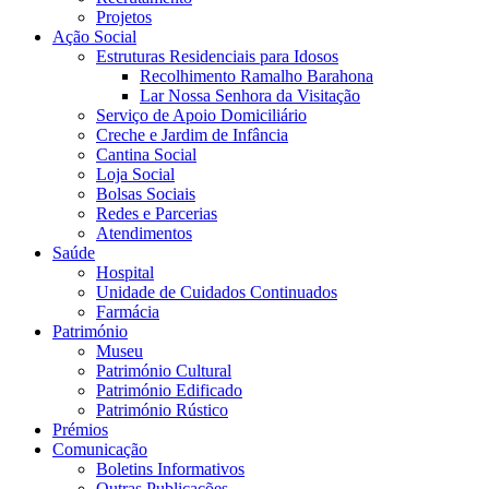
Projetos
Ação Social
Estruturas Residenciais para Idosos
Recolhimento Ramalho Barahona
Lar Nossa Senhora da Visitação
Serviço de Apoio Domiciliário
Creche e Jardim de Infância
Cantina Social
Loja Social
Bolsas Sociais
Redes e Parcerias
Atendimentos
Saúde
Hospital
Unidade de Cuidados Continuados
Farmácia
Património
Museu
Património Cultural
Património Edificado
Património Rústico
Prémios
Comunicação
Boletins Informativos
Outras Publicações