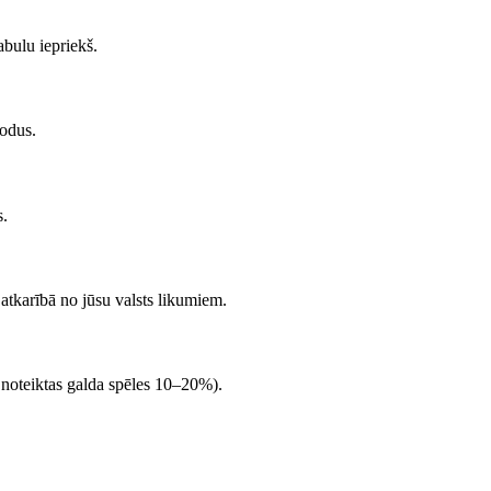
bulu iepriekš.
kodus.
s.
 atkarībā no jūsu valsts likumiem.
noteiktas galda spēles 10–20%).