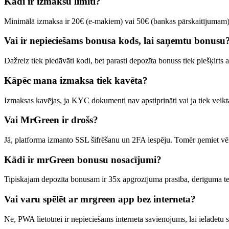
Kādi ir izmaksu limiti?
Minimālā izmaksa ir 20€ (e-makiem) vai 50€ (bankas pārskaitījumam). 
Vai ir nepieciešams bonusa kods, lai saņemtu bonusu
Dažreiz tiek piedāvāti kodi, bet parasti depozīta bonuss tiek piešķirts 
Kāpēc mana izmaksa tiek kavēta?
Izmaksas kavējas, ja KYC dokumenti nav apstiprināti vai ja tiek veikta 
Vai MrGreen ir drošs?
Jā, platforma izmanto SSL šifrēšanu un 2FA iespēju. Tomēr ņemiet vērā, 
Kādi ir mrGreen bonusu nosacījumi?
Tipiskajam depozīta bonusam ir 35x apgrozījuma prasība, derīguma t
Vai varu spēlēt ar mrgreen app bez interneta?
Nē, PWA lietotnei ir nepieciešams interneta savienojums, lai ielādētu s