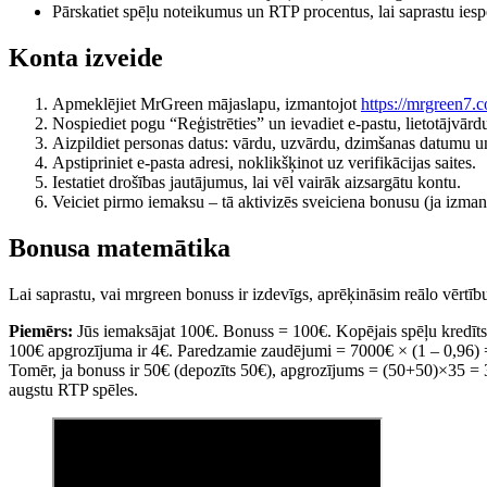
Pārskatiet spēļu noteikumus un RTP procentus, lai saprastu ies
Konta izveide
Apmeklējiet MrGreen mājaslapu, izmantojot
https://mrgreen7.
Nospiediet pogu “Reģistrēties” un ievadiet e-pastu, lietotājvārdu
Aizpildiet personas datus: vārdu, uzvārdu, dzimšanas datumu un
Apstipriniet e-pasta adresi, noklikšķinot uz verifikācijas saites.
Iestatiet drošības jautājumus, lai vēl vairāk aizsargātu kontu.
Veiciet pirmo iemaksu – tā aktivizēs sveiciena bonusu (ja izman
Bonusa matemātika
Lai saprastu, vai mrgreen bonuss ir izdevīgs, aprēķināsim reālo vērtī
Piemērs:
Jūs iemaksājat 100€. Bonuss = 100€. Kopējais spēļu kredīt
100€ apgrozījuma ir 4€. Paredzamie zaudējumi = 7000€ × (1 – 0,96) = 
Tomēr, ja bonuss ir 50€ (depozīts 50€), apgrozījums = (50+50)×35 =
augstu RTP spēles.