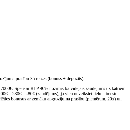
ozījuma prasību 35 reizes (bonuss + depozīts).
= 7000€. Spēle ar RTP 96% nozīmē, ka vidējais zaudējums uz katriem
0€ – 280€ = -80€ (zaudējums), ja vien neveiksiet lielu laimestu.
ēlēties bonusus ar zemāku apgrozījuma prasību (piemēram, 20x) un