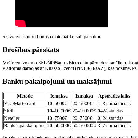
Šis video skaidro bonusa matemātiku soli pa solim.
Drošības pārskats
MrGreen izmanto SSL šifrēšanu visiem datu pārraides kanāliem. Kontam
Platforma darbojas ar Kirasao licenci (Nr. 8048/JAZ), kas nozīmē, ka 
Banku pakalpojumi un maksājumi
Metode
Iemaksa
Izmaksa
Apstrādes laiks
Visa/Mastercard
10–5000€
20–5000€
1–3 darba dienas
Skrill
10–10 000€
20–10 000€
0–24 stundas
Neteller
10–7500€
20–7500€
0–24 stundas
Bankas pārskaitījums
20–50 000€
50–50 000€
3–7 darba dienas
Izmaksas parasti tiek apstrādātas 24 stundu laikā pēc verifikācijas, 