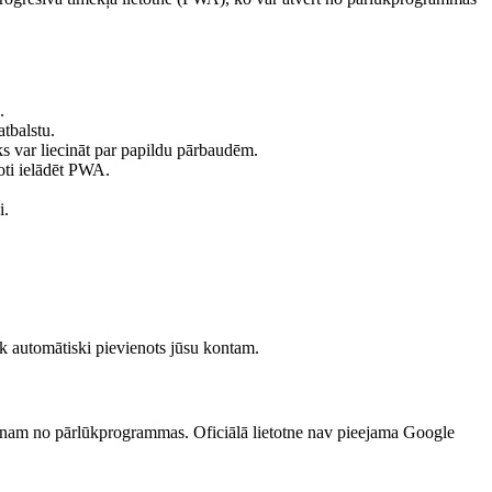
.
atbalstu.
ks var liecināt par papildu pārbaudēm.
toti ielādēt PWA.
i.
iek automātiski pievienots jūsu kontam.
rānam no pārlūkprogrammas. Oficiālā lietotne nav pieejama Google