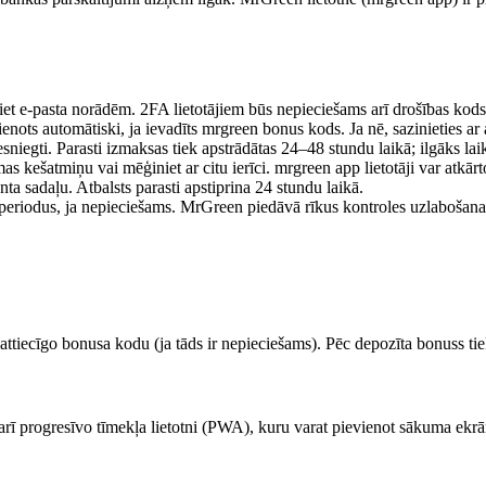
et e-pasta norādēm. 2FA lietotājiem būs nepieciešams arī drošības kods
nots automātiski, ja ievadīts mrgreen bonus kods. Ja nē, sazinieties ar 
niegti. Parasti izmaksas tiek apstrādātas 24–48 stundu laikā; ilgāks lai
as kešatmiņu vai mēģiniet ar citu ierīci. mrgreen app lietotāji var atkār
 sadaļu. Atbalsts parasti apstiprina 24 stundu laikā.
 periodus, ja nepieciešams. MrGreen piedāvā rīkus kontroles uzlabošana
t attiecīgo bonusa kodu (ja tāds ir nepieciešams). Pēc depozīta bonuss t
 arī progresīvo tīmekļa lietotni (PWA), kuru varat pievienot sākuma ek