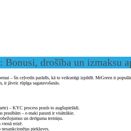
s: Bonusi, drošība un izmaksu a
mai – šis ceļvedis parādīs, kā to veiksmīgi izpildīt. MrGreen ir populār
, ir jāveic rūpīga sagatavošanās.
arte) – KYC process prasīs to augšupielādi.
s prasībām – e-maki parasti ir visātrākie.
erobežojumus un derīguma termiņu.
vienā reizē.
no nesankcionētas piekļuves.