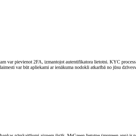
 var pievienot 2FA, izmantojot autentifikatora lietotni. KYC process 
laimesti var būt apliekami ar ienākuma nodokli atkarībā no jūsu dzīvesv
bet bankas pārskaitījumi aizņem ilgāk. MrGreen lietotne (mrgreen app) ir