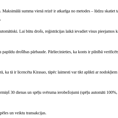
Maksimālā summa vienā reizē ir atkarīga no metodes – lūdzu skatiet ta
?
automātiski. Lai būtu drošs, reģistrācijas laikā ievadiet visus pieejamos 
papildu drošības pārbaude. Pārliecinieties, ka konts ir pilnībā verificēt
ka tā ir licencēta Kirasao, tāpēc laimesti var tikt aplikti ar nodokļiem
ermiņš 30 dienas un spēļu svēruma ierobežojumi (spēļu automāti 100%, 
pēles un veiktu transakcijas.