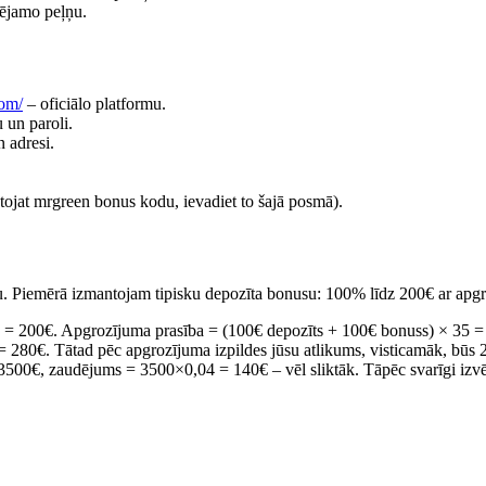
pējamo peļņu.
com/
– oficiālo platformu.
 un paroli.
 adresi.
tojat mrgreen bonus kodu, ievadiet to šajā posmā).
bu. Piemērā izmantojam tipisku depozīta bonusu: 100% līdz 200€ ar apgr
s = 200€. Apgrozījuma prasība = (100€ depozīts + 100€ bonuss) × 35 
280€. Tātad pēc apgrozījuma izpildes jūsu atlikums, visticamāk, būs 20
 3500€, zaudējums = 3500×0,04 = 140€ – vēl sliktāk. Tāpēc svarīgi izv