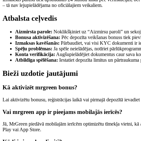
– tā nav lejupielādējama no oficiālajiem veikaliem.
Atbalsta ceļvedis
Aizmirsta parole:
Noklikšķiniet uz “Aizmirsu paroli” un sekoji
Bonusa aktivizēšana:
Pēc depozīta veikšanas bonuss tiek pievie
Izmaksas kavēšanās:
Pārbaudiet, vai visi KYC dokumenti ir ies
Spēļu problēmas:
Ja spēle neielādējas, notīriet pārlūkprogramm
Konta verifikācija:
Augšupielādējiet dokumentus caur sava konta
Atbildīga spēlēšana:
Iestatiet depozīta limitus un pārtraukuma
Bieži uzdotie jautājumi
Kā aktivizēt mrgreen bonus?
Lai aktivizētu bonusu, reģistrācijas laikā vai pirmajā depozītā ievadie
Vai mrgreen app ir pieejams mobilajās ierīcēs?
Jā, MrGreen piedāvā mobilajām ierīcēm optimizētu tīmekļa vietni, kā
Play vai App Store.