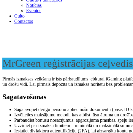
Notícias
Eventos
Culto
Contactos
MrGreen reģistrācijas ceļvedi
Pirmās izmaksas veikšana ir īsts pārbaudījums jebkurai iGaming platfor
un drošu vidi. Lai pirmais depozīts un izmaksa noritētu bez problēmām
Sagatavošanās
Sagatavojiet derīgu personu apliecinošu dokumentu (pase, ID k
Izvēlieties maksājumu metodi, kas atbilst jūsu ātruma un drošība
Pārbaudiet bonusu nosacījumus: apgrozījuma prasības, spēļu i
Uzziniet par izmaksu limitiem – minimālā un maksimālā summa 
Iestatiet divfaktoru autentifikāciju (2FA), lai aizsargātu kontu 