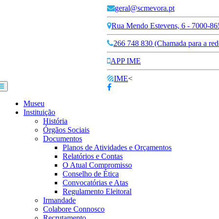
geral@scmevora.pt
Rua Mendo Estevens, 6 - 7000-86
266 748 830 (Chamada para a rede
APP IME
IME
<
Museu
Instituição
História
Órgãos Sociais
Documentos
Planos de Atividades e Orçamentos
Relatórios e Contas
O Atual Compromisso
Conselho de Ética
Convocatórias e Atas
Regulamento Eleitoral
Irmandade
Colabore Connosco
Recrutamento