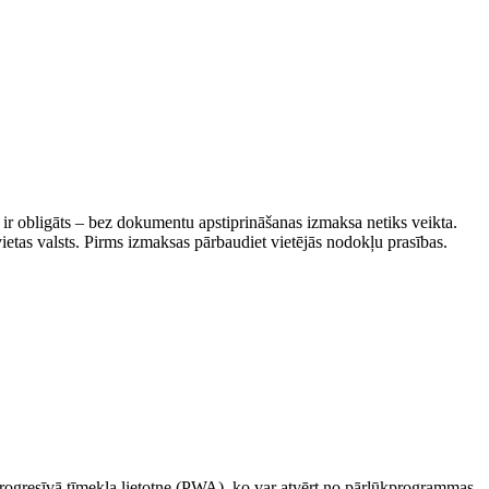
ir obligāts – bez dokumentu apstiprināšanas izmaksa netiks veikta.
ietas valsts. Pirms izmaksas pārbaudiet vietējās nodokļu prasības.
 progresīvā tīmekļa lietotne (PWA), ko var atvērt no pārlūkprogrammas