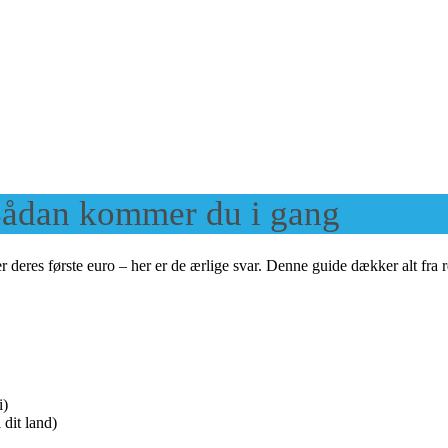
Sådan kommer du i gang
er deres første euro – her er de ærlige svar. Denne guide dækker alt fra re
i)
 dit land)