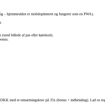
dig – hjemmesiden er mobiloptimeret og fungerer som en PWA).
r.
(send billede af pas eller kørekort).
bonus.
0 DKK med et omsætningskrav på 35x (bonus + indbetaling). Lad os reg