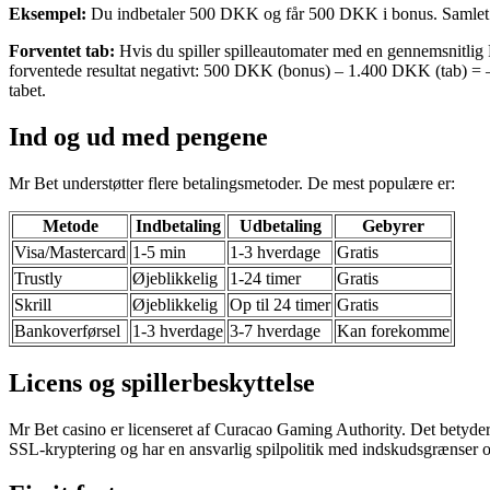
Eksempel:
Du indbetaler 500 DKK og får 500 DKK i bonus. Samlet 
Forventet tab:
Hvis du spiller spilleautomater med en gennemsnitl
forventede resultat negativt: 500 DKK (bonus) – 1.400 DKK (tab) = –
tabet.
Ind og ud med pengene
Mr Bet understøtter flere betalingsmetoder. De mest populære er:
Metode
Indbetaling
Udbetaling
Gebyrer
Visa/Mastercard
1-5 min
1-3 hverdage
Gratis
Trustly
Øjeblikkelig
1-24 timer
Gratis
Skrill
Øjeblikkelig
Op til 24 timer
Gratis
Bankoverførsel
1-3 hverdage
3-7 hverdage
Kan forekomme
Licens og spillerbeskyttelse
Mr Bet casino er licenseret af Curacao Gaming Authority. Det betyder,
SSL-kryptering og har en ansvarlig spilpolitik med indskudsgrænser 