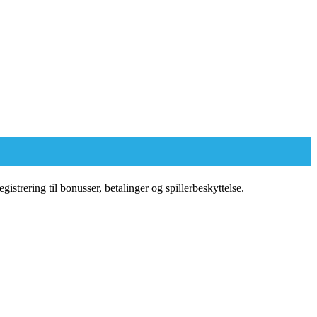
gistrering til bonusser, betalinger og spillerbeskyttelse.