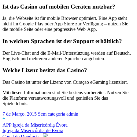
Ist das Casino auf mobilen Geräten nutzbar?
Ja, die Webseite ist für mobile Browser optimiert. Eine App steht
nicht im Google Play oder App Store zur Verfügung – nutzen Sie
die mobile Seite oder eine progressive Web-App.
In welchen Sprachen ist der Support erhältlich?
Der Live-Chat und die E-Mail-Unterstützung werden auf Deutsch,
Englisch und mehreren anderen Sprachen angeboten.
Welche Lizenz besitzt das Casino?
Das Casino ist unter der Lizenz von Curaçao eGaming lizenziert.
Mit diesen Informationen sind Sie bestens vorbereitet. Nutzen Sie
die Plattform verantwortungsvoll und genießen Sie das
Spielerlebnis.
7 de Março, 2015
Sem categoria
admin
APP Igreja da Misericórdia Évora
Igreja da Misericórdia de Évora
Canal de Denúncia
|