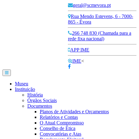
geral@scmevora.pt
Rua Mendo Estevens, 6 - 7000-
865 - Évora
266 748 830 (Chamada para a
rede fixa nacional)
APP IME
IME
<
Museu
Instituição
História
Órgãos Sociais
Documentos
Planos de Atividades e Orçamentos
Relatórios e Contas
O Atual Compromisso
Conselho de Ética
Convocatórias e Atas