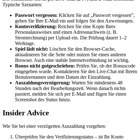
Typische Szenarien:
Passwort vergessen:
Klicken Sie auf „Passwort vergessen”,
geben Sie Ihre E-Mail ein und folgen Sie den Anweisungen.
Kontoverifizierung:
Reichen Sie eine Kopie Ihres
Personalausweises und einen Adressnachweis (z. B.
Stromrechnung) per Upload ein. Die Prüfung dauert 1–2
Werktage.
Spiel lädt nicht:
Löschen Sie den Browser-Cache,
aktualisieren Sie die Seite oder nutzen Sie einen anderen
Browser. Auch eine stabile Internetverbindung ist wichtig.
Bonus nicht gutgeschrieben:
Prüfen Sie, ob der Bonuscode
eingegeben wurde. Kontaktieren Sie den Live-Chat mit Ihrem
Benutzernamen und dem Datum der Einzahlung.
Auszahlungsverzögerung:
Warten Sie mindestens 48
Stunden nach der Bearbeitungszeit. Wenn danach nichts
passiert, melden Sie sich per E-Mail und fügen Sie einen
Screenshot des Status hinzu.
Insider Advice
Wie Sie bei einer verzögerten Auszahlung vorgehen:
Überprüfen Sie den Verifizierungsstatus – ist Ihr Konto