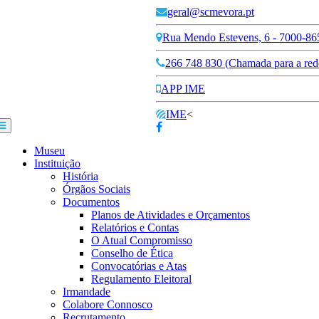
geral@scmevora.pt
Rua Mendo Estevens, 6 - 7000-86
266 748 830 (Chamada para a rede
APP IME
IME
<
Museu
Instituição
História
Órgãos Sociais
Documentos
Planos de Atividades e Orçamentos
Relatórios e Contas
O Atual Compromisso
Conselho de Ética
Convocatórias e Atas
Regulamento Eleitoral
Irmandade
Colabore Connosco
Recrutamento