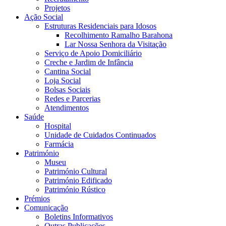
Projetos
Ação Social
Estruturas Residenciais para Idosos
Recolhimento Ramalho Barahona
Lar Nossa Senhora da Visitação
Serviço de Apoio Domiciliário
Creche e Jardim de Infância
Cantina Social
Loja Social
Bolsas Sociais
Redes e Parcerias
Atendimentos
Saúde
Hospital
Unidade de Cuidados Continuados
Farmácia
Património
Museu
Património Cultural
Património Edificado
Património Rústico
Prémios
Comunicação
Boletins Informativos
Outras Publicações