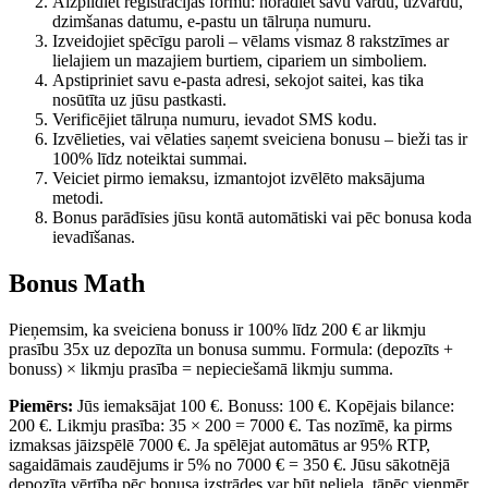
Aizpildiet reģistrācijas formu: norādiet savu vārdu, uzvārdu,
dzimšanas datumu, e-pastu un tālruņa numuru.
Izveidojiet spēcīgu paroli – vēlams vismaz 8 rakstzīmes ar
lielajiem un mazajiem burtiem, cipariem un simboliem.
Apstipriniet savu e-pasta adresi, sekojot saitei, kas tika
nosūtīta uz jūsu pastkasti.
Verificējiet tālruņa numuru, ievadot SMS kodu.
Izvēlieties, vai vēlaties saņemt sveiciena bonusu – bieži tas ir
100% līdz noteiktai summai.
Veiciet pirmo iemaksu, izmantojot izvēlēto maksājuma
metodi.
Bonus parādīsies jūsu kontā automātiski vai pēc bonusa koda
ievadīšanas.
Bonus Math
Pieņemsim, ka sveiciena bonuss ir 100% līdz 200 € ar likmju
prasību 35x uz depozīta un bonusa summu. Formula: (depozīts +
bonuss) × likmju prasība = nepieciešamā likmju summa.
Piemērs:
Jūs iemaksājat 100 €. Bonuss: 100 €. Kopējais bilance:
200 €. Likmju prasība: 35 × 200 = 7000 €. Tas nozīmē, ka pirms
izmaksas jāizspēlē 7000 €. Ja spēlējat automātus ar 95% RTP,
sagaidāmais zaudējums ir 5% no 7000 € = 350 €. Jūsu sākotnējā
depozīta vērtība pēc bonusa izstrādes var būt neliela, tāpēc vienmēr