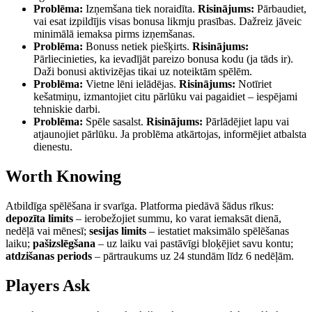
Problēma:
Izņemšana tiek noraidīta.
Risinājums:
Pārbaudiet,
vai esat izpildījis visas bonusa likmju prasības. Dažreiz jāveic
minimālā iemaksa pirms izņemšanas.
Problēma:
Bonuss netiek piešķirts.
Risinājums:
Pārliecinieties, ka ievadījāt pareizo bonusa kodu (ja tāds ir).
Daži bonusi aktivizējas tikai uz noteiktām spēlēm.
Problēma:
Vietne lēni ielādējas.
Risinājums:
Notīriet
kešatmiņu, izmantojiet citu pārlūku vai pagaidiet – iespējami
tehniskie darbi.
Problēma:
Spēle sasalst.
Risinājums:
Pārlādējiet lapu vai
atjaunojiet pārlūku. Ja problēma atkārtojas, informējiet atbalsta
dienestu.
Worth Knowing
Atbildīga spēlēšana ir svarīga. Platforma piedāvā šādus rīkus:
depozīta limits
– ierobežojiet summu, ko varat iemaksāt dienā,
nedēļā vai mēnesī;
sesijas limits
– iestatiet maksimālo spēlēšanas
laiku;
pašizslēgšana
– uz laiku vai pastāvīgi bloķējiet savu kontu;
atdzišanas periods
– pārtraukums uz 24 stundām līdz 6 nedēļām.
Players Ask