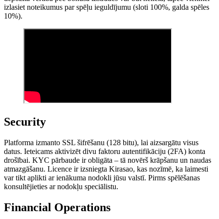
izlasiet noteikumus par spēļu ieguldījumu (sloti 100%, galda spēles
10%).
Security
Platforma izmanto SSL šifrēšanu (128 bitu), lai aizsargātu visus
datus. Ieteicams aktivizēt divu faktoru autentifikāciju (2FA) konta
drošībai. KYC pārbaude ir obligāta – tā novērš krāpšanu un naudas
atmazgāšanu. Licence ir izsniegta Kirasao, kas nozīmē, ka laimesti
var tikt aplikti ar ienākuma nodokli jūsu valstī. Pirms spēlēšanas
konsultējieties ar nodokļu speciālistu.
Financial Operations