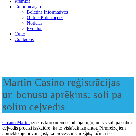
Prémios
Comunicação
Boletins Informativos
Outras Publicações
Notícias
Eventos
Culto
Contactos
Martin Casino reģistrācijas
un bonusu aprēķins: soli pa
solim ceļvedis
Casino Martin
izceļas konkurences pilnajā tirgū, un šis soli pa solim
ceļvedis precīzi izskaidro, kā to vislabāk izmantot. Pirmreizējiem
apmeklētājiem var šķist, ka process ir sarežģīts, taču ar šo