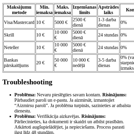
Maksājumu
Min.
Maks.
Izņemšanas
Apstrādes
Kom
metode
iemaksa
iemaksa
limits
laiks
2500 €
1-3 darba
Visa/Mastercard
10 €
5000 €
0%
dienā
dienas
10 000
5000 €
Skrill
10 €
24 stundas
0%
€
dienā
10 000
5000 €
Neteller
10 €
24 stundas
0%
€
dienā
0% (va
Bankas
50 000
10 000 €
3-5 darba
20 €
starpn
pārskaitījums
€
nedēļā
dienas
izmaks
Troubleshooting
Problēma:
Nevaru pieslēgties savam kontam.
Risinājums:
Pārbaudiet paroli un e-pastu. Ja aizmirsāt, izmantojiet
“Aizmirsu paroli”. Ja problēma turpinās, sazinieties ar atbalsta
dienestu.
Problēma:
Verifikācija aizkavējas.
Risinājums:
Pārliecinieties, ka dokumenti ir skaidri un atbilst prasībām.
Atkārtoti augšupielādējiet, ja nepieciešams. Process parasti
ilgst līdz 48 stundām.