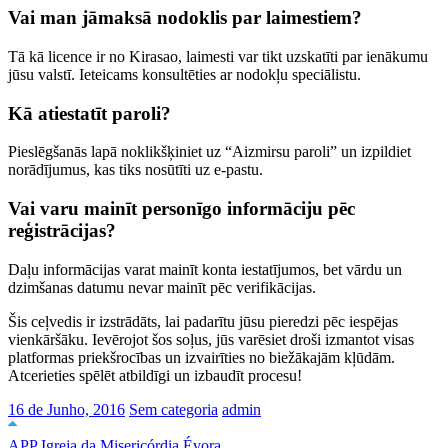
Vai man jāmaksā nodoklis par laimestiem?
Tā kā licence ir no Kirasao, laimesti var tikt uzskatīti par ienākumu
jūsu valstī. Ieteicams konsultēties ar nodokļu speciālistu.
Kā atiestatīt paroli?
Pieslēgšanās lapā noklikšķiniet uz “Aizmirsu paroli” un izpildiet
norādījumus, kas tiks nosūtīti uz e-pastu.
Vai varu mainīt personīgo informāciju pēc
reģistrācijas?
Daļu informācijas varat mainīt konta iestatījumos, bet vārdu un
dzimšanas datumu nevar mainīt pēc verifikācijas.
Šis ceļvedis ir izstrādāts, lai padarītu jūsu pieredzi pēc iespējas
vienkāršāku. Ievērojot šos soļus, jūs varēsiet droši izmantot visas
platformas priekšrocības un izvairīties no biežākajām kļūdām.
Atcerieties spēlēt atbildīgi un izbaudīt procesu!
16 de Junho, 2016
Sem categoria
admin
APP Igreja da Misericórdia Évora