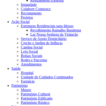
Regulamento Eleitoral
Irmandade
Colabore Connosco
Recrutamento
Projetos
Ação Social
Estruturas Residenciais para Idosos
Recolhimento Ramalho Barahona
Lar Nossa Senhora da Visitação
Serviço de Apoio Domiciliário
Creche e Jardim de Infância
Cantina Social
Loja Social
Bolsas Sociais
Redes e Parcerias
Atendimentos
Saúde
Hospital
Unidade de Cuidados Continuados
Farmácia
Património
Museu
Património Cultural
Património Edificado
Património Rústico