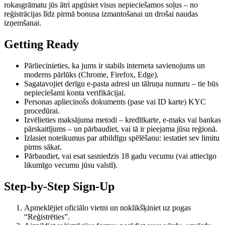
rokasgrāmatu jūs ātri apgūsiet visus nepieciešamos soļus – no
reģistrācijas līdz pirmā bonusa izmantošanai un drošai naudas
izņemšanai.
Getting Ready
Pārliecinieties, ka jums ir stabils interneta savienojums un
moderns pārlūks (Chrome, Firefox, Edge).
Sagatavojiet derīgu e-pasta adresi un tālruņa numuru – tie būs
nepieciešami konta verifikācijai.
Personas apliecinošs dokuments (pase vai ID karte) KYC
procedūrai.
Izvēlieties maksājuma metodi – kredītkarte, e-maks vai bankas
pārskaitījums – un pārbaudiet, vai tā ir pieejama jūsu reģionā.
Izlasiet noteikumus par atbildīgu spēlēšanu: iestatiet sev limitu
pirms sākat.
Pārbaudiet, vai esat sasniedzis 18 gadu vecumu (vai attiecīgo
likumīgo vecumu jūsu valstī).
Step-by-Step Sign-Up
Apmeklējiet oficiālo vietni un noklikšķiniet uz pogas
“Reģistrēties”.