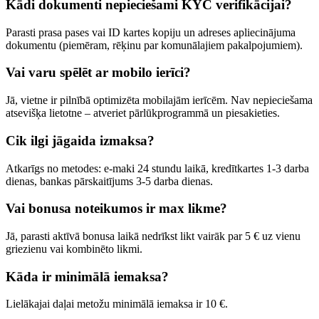
Kādi dokumenti nepieciešami KYC verifikācijai?
Parasti prasa pases vai ID kartes kopiju un adreses apliecinājuma
dokumentu (piemēram, rēķinu par komunālajiem pakalpojumiem).
Vai varu spēlēt ar mobilo ierīci?
Jā, vietne ir pilnībā optimizēta mobilajām ierīcēm. Nav nepieciešama
atsevišķa lietotne – atveriet pārlūkprogrammā un piesakieties.
Cik ilgi jāgaida izmaksa?
Atkarīgs no metodes: e-maki 24 stundu laikā, kredītkartes 1-3 darba
dienas, bankas pārskaitījums 3-5 darba dienas.
Vai bonusa noteikumos ir max likme?
Jā, parasti aktīvā bonusa laikā nedrīkst likt vairāk par 5 € uz vienu
griezienu vai kombinēto likmi.
Kāda ir minimālā iemaksa?
Lielākajai daļai metožu minimālā iemaksa ir 10 €.