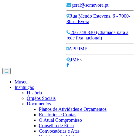
geral@scmevora.pt
Rua Mendo Estevens, 6 - 7000-
865 - Évora
266 748 830 (Chamada para a
rede fixa nacional)
APP IME
IME
<
Museu
Instituição
História
Órgãos Sociais
Documentos
Planos de Atividades e Orçamentos
Relatórios e Contas
O Atual Compromisso
Conselho de Ética
Convocatórias e Atas