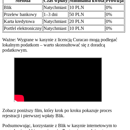
Metoda
Czas wpłaty
Minimalna kwota
Prowizja
Blik
Natychmiast
10 PLN
0%
Przelew bankowy
1–3 dni
50 PLN
0%
Karta kredytowa
Natychmiast
20 PLN
0%
Portfel elektroniczny
Natychmiast
10 PLN
0%
Ważne: Wygrane w kasynie z licencją Curacao mogą podlegać
lokalnym podatkom – warto skonsultować się z doradcą
podatkowym.
Zobacz poniższy film, który krok po kroku pokazuje proces
rejestracji i pierwszej wpłaty Blik.
Podsumowując, korzystanie z Blik w kasynie internetowym to