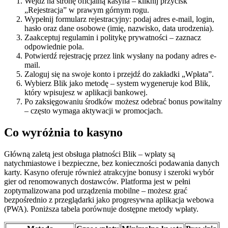
Wejdź na stronę oficjalną kasyna – kliknij przycisk
„Rejestracja” w prawym górnym rogu.
Wypełnij formularz rejestracyjny: podaj adres e-mail, login,
hasło oraz dane osobowe (imię, nazwisko, data urodzenia).
Zaakceptuj regulamin i politykę prywatności – zaznacz
odpowiednie pola.
Potwierdź rejestrację przez link wysłany na podany adres e-
mail.
Zaloguj się na swoje konto i przejdź do zakładki „Wpłata”.
Wybierz Blik jako metodę – system wygeneruje kod Blik,
który wpisujesz w aplikacji bankowej.
Po zaksięgowaniu środków możesz odebrać bonus powitalny
– często wymaga aktywacji w promocjach.
Co wyróżnia to kasyno
Główną zaletą jest obsługa płatności Blik – wpłaty są
natychmiastowe i bezpieczne, bez konieczności podawania danych
karty. Kasyno oferuje również atrakcyjne bonusy i szeroki wybór
gier od renomowanych dostawców. Platforma jest w pełni
zoptymalizowana pod urządzenia mobilne – możesz grać
bezpośrednio z przeglądarki jako progresywna aplikacja webowa
(PWA). Poniższa tabela porównuje dostępne metody wpłaty.