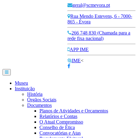
geral@scmevora.pt
Rua Mendo Estevens, 6 - 7000-
865 - Évora
266 748 830 (Chamada para a
rede fixa nacional)
APP IME
IME
<
Museu
Instituição
História
Órgãos Sociais
Documentos
Planos de Atividades e Orçamentos
Relatórios e Contas
O Atual Compromisso
Conselho de Ética
Convocatórias e Atas