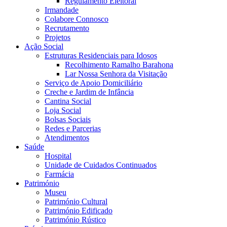
Regulamento Eleitoral
Irmandade
Colabore Connosco
Recrutamento
Projetos
Ação Social
Estruturas Residenciais para Idosos
Recolhimento Ramalho Barahona
Lar Nossa Senhora da Visitação
Serviço de Apoio Domiciliário
Creche e Jardim de Infância
Cantina Social
Loja Social
Bolsas Sociais
Redes e Parcerias
Atendimentos
Saúde
Hospital
Unidade de Cuidados Continuados
Farmácia
Património
Museu
Património Cultural
Património Edificado
Património Rústico